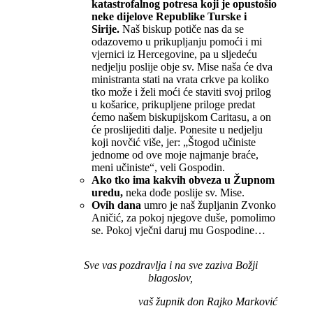
katastrofalnog potresa koji je opustošio
neke dijelove Republike Turske i
Sirije.
Naš biskup potiče nas da se
odazovemo u prikupljanju pomoći i mi
vjernici iz Hercegovine, pa u sljedeću
nedjelju poslije obje sv. Mise naša će dva
ministranta stati na vrata crkve pa koliko
tko može i želi moći će staviti svoj prilog
u košarice, prikupljene priloge predat
ćemo našem biskupijskom Caritasu, a on
će proslijediti dalje. Ponesite u nedjelju
koji novčić više, jer: „Štogod učiniste
jednome od ove moje najmanje braće,
meni učiniste“, veli Gospodin.
Ako tko ima kakvih obveza u Župnom
uredu,
neka dođe poslije sv. Mise.
Ovih dana
umro je naš župljanin Zvonko
Aničić, za pokoj njegove duše, pomolimo
se. Pokoj vječni daruj mu Gospodine…
Sve vas pozdravlja i na sve zaziva Božji
blagoslov,
vaš župnik don Rajko Marković