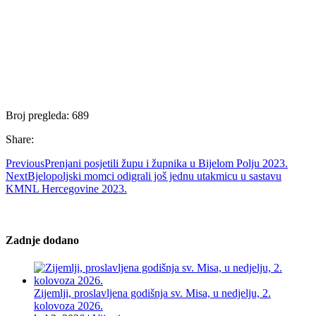
Broj pregleda:
689
Share:
Previous
Prenjani posjetili župu i župnika u Bijelom Polju 2023.
Next
Bjelopoljski momci odigrali još jednu utakmicu u sastavu
KMNL Hercegovine 2023.
Zadnje dodano
Zijemlji, proslavljena godišnja sv. Misa, u nedjelju, 2.
kolovoza 2026.