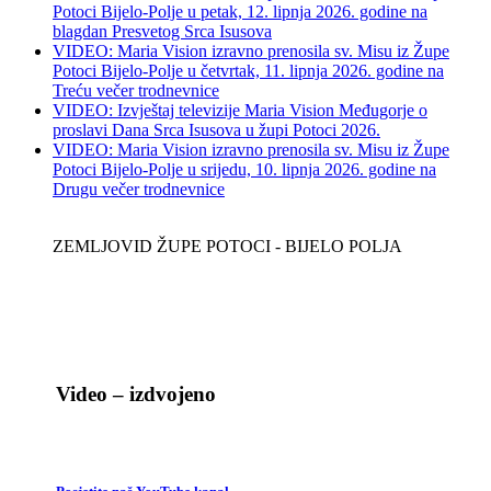
Potoci Bijelo-Polje u petak, 12. lipnja 2026. godine na
blagdan Presvetog Srca Isusova
VIDEO: Maria Vision izravno prenosila sv. Misu iz Župe
Potoci Bijelo-Polje u četvrtak, 11. lipnja 2026. godine na
Treću večer trodnevnice
VIDEO: Izvještaj televizije Maria Vision Međugorje o
proslavi Dana Srca Isusova u župi Potoci 2026.
VIDEO: Maria Vision izravno prenosila sv. Misu iz Župe
Potoci Bijelo-Polje u srijedu, 10. lipnja 2026. godine na
Drugu večer trodnevnice
ZEMLJOVID ŽUPE POTOCI - BIJELO POLJA
Video – izdvojeno