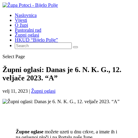
Naslovnica
Vijesti
O župi
Pastoralni rad
Župni oglasi
HKUD “Bijelo Polje”
Select Page
Župni oglasi: Danas je 6. N. K. G., 12.
veljače 2023. “A”
velj 11, 2023
|
Župni oglasi
Župne oglase
možete uzeti u dnu crkve, a imate ih i
na oglasnoj ploči i na Portalu naše župe.