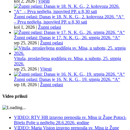
kol 2, 2026
|
Vijesti
Župni oglasi: Danas je 18. N. K. G., 2. kolovoza 2026. “A“
– Prva nedjelja, ispovijed PP. u 8,30 sati
kol 1, 2026
|
Župni oglasi
Župni oglasi: Danas je 17. N. K. G., 26. srpnja 2026. “A“
srp 25, 2026
|
Župni oglasi
Vituša, proslavljena godišnja sv. Misa, u subotu, 25. srpnja
2026.
srp 25, 2026
|
Vijesti
Župni oglasi: Danas je 16. N. K. G., 19. srpnja 2026. “A“
srp 18, 2026
|
Župni oglasi
Video prilozi
VIDEO: RTV HB izravno prenosila sv. Misu iz Župe Potoci-
Bijelo Polje u nedjelju 28.6.2026. godine
VIDEO: Maria Vision izravno prenosila sv. Misu iz Župe