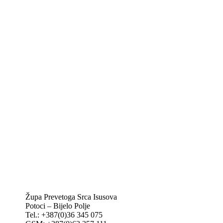
Biskupije Mostar-Duvno Trebinje-Mrkan
Hrvatska biskupska konferencija
Vatikan
Caritas Mostar
KTA: Katolička tiskovna agencija
IKA – Informativna katolička agencija
KT: Katolički tjednik
CNAK: Crkva na kamenu
GK: Glas koncila
MAK: Mali koncil
Župa Prevetoga Srca Isusova
Potoci – Bijelo Polje
Tel.: +387(0)36 345 075