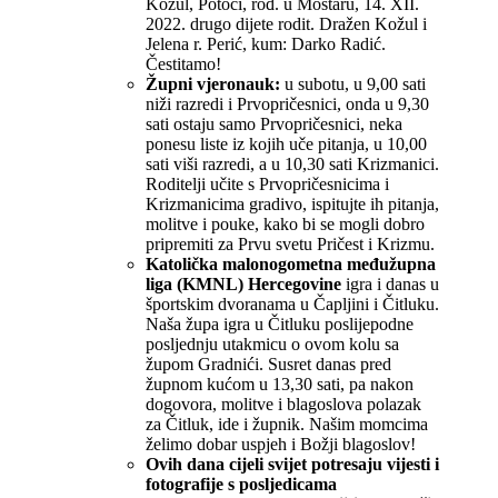
Kožul, Potoci, rođ. u Mostaru, 14. XII.
2022. drugo dijete rodit. Dražen Kožul i
Jelena r. Perić, kum: Darko Radić.
Čestitamo!
Župni vjeronauk:
u subotu, u 9,00 sati
niži razredi i Prvopričesnici, onda u 9,30
sati ostaju samo Prvopričesnici, neka
ponesu liste iz kojih uče pitanja, u 10,00
sati viši razredi, a u 10,30 sati Krizmanici.
Roditelji učite s Prvopričesnicima i
Krizmanicima gradivo, ispitujte ih pitanja,
molitve i pouke, kako bi se mogli dobro
pripremiti za Prvu svetu Pričest i Krizmu.
Katolička malonogometna međužupna
liga (KMNL) Hercegovine
igra i danas u
športskim dvoranama u Čapljini i Čitluku.
Naša župa igra u Čitluku poslijepodne
posljednju utakmicu o ovom kolu sa
župom Gradnići. Susret danas pred
župnom kućom u 13,30 sati, pa nakon
dogovora, molitve i blagoslova polazak
za Čitluk, ide i župnik. Našim momcima
želimo dobar uspjeh i Božji blagoslov!
Ovih dana cijeli svijet potresaju vijesti i
fotografije s posljedicama