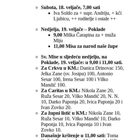
Subota, 18. veljače, 7,00 sati
Iva Soldo za + supr. Andriju, + kći
Ljubicu, ++ roditelje i ostale ++
Nedjelja, 19. veljače – Poklade
9,00
Milka Čarapina za + muža
Miju
11,00 Misa za narod naše župe
Sv. Mise u sljedeću nedjelju, na
Poklade, 19. veljače: u 9,00 i 11,00 sati.
Za Crkvu u KM.:
Danica Drinovac 150,
Jelka Zane (sv. Josipu) 100, Antonio
Sesar 100, Irena Sesar 100 i Vilko
Mandić 100.
Za Caritas u KM.:
Nikola Zane 20,
Ruža Sesar 20, Vilko Mandić 20, N. N.
10, Darko Paponja 20, Ivica Paponja 20 i
Ivan Zovko 20.
Za župni listić u KM.:
Nikola Zane 10,
Ruža Sesar 10, Vilko Mandić 10, Darko
Paponja 10, Ivica Paponja 10 i Ivan
Zovko 10.
Današnje krštenje u 11,00 sati:
Toma