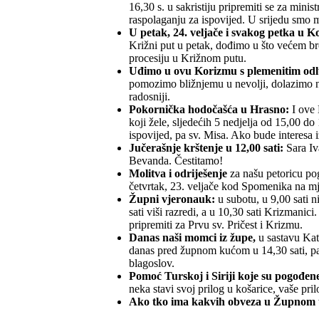
16,30 s. u sakristiju pripremiti se za minis
raspolaganju za ispovijed. U srijedu smo
U petak, 24. veljače i svakog petka u Ko
Križni put u petak, dođimo u što većem broj
procesiju u Križnom putu.
Uđimo u ovu Korizmu s plemenitim od
pomozimo bližnjemu u nevolji, dolazimo na K
radosniji.
Pokornička hodočašća u Hrasno:
I ove 
koji žele, sljedećih 5 nedjelja od 15,00 d
ispovijed, pa sv. Misa. Ako bude interesa
Jučerašnje krštenje u 12,00 sati:
Sara Iv
Bevanda. Čestitamo!
Molitva i odriješenje
za našu petoricu po
četvrtak, 23. veljače kod Spomenika na mj
Župni vjeronauk:
u subotu, u 9,00 sati n
sati viši razredi, a u 10,30 sati Krizmanic
pripremiti za Prvu sv. Pričest i Krizmu.
Danas naši momci iz župe,
u sastavu Ka
danas pred župnom kućom u 14,30 sati, pa
blagoslov.
Pomoć Turskoj i Siriji koje su pogođen
neka stavi svoj prilog u košarice, vaše pri
Ako tko ima kakvih obveza u Župnom 