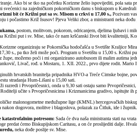
triranje. Ako bi se tko na početku Korizme želio ispovijediti, pola sata pr
 mi svećenici na zajedničkom pokorničkom danu s biskupom u Katedrali
rizmi bit će Križni put sa sv. Misom u crkvi u 17,00 s.,
Pozivam vas 
u i počastimo Križ Isusov! Pjeva Veliki zbor, a ministranti neka dođu pol
lukama,
postom, molitvom, pokorom, odricanjem, djelima ljubavi i milo
rižni put i sv. Mise, tako će nam kršćanski život biti kvalitetniji, Kor
Korizme organiziraju se Pokornička hodočašća u Svetište Kraljice Mira 
o 17,30 s., pa tko želi može poći. Program u Svetištu u 15,00 s. Križni 
 iz župe, možemo poći i mi organizirano autobusom ili malim autima jedn
anković, Livač, rođ. u Mostaru, 1. XII. 2022., prvo dijete rodit. Mario 
ginulih hrvatskih branitelja pripadnika HVO-a Treće Cimske bojne, povo
estu stradanja Hum-Lišani u 15,00 sati.
iži razredi i Prvopričesnici, onda u 9,30 sati ostaju samo Prvopričesnici,
i. Roditelji učite s Prvopričesnicima i Krizmanicima gradivo, ispitujte ih
toličke malonogometne međužupne lige (KMNL) hercegovačkih biskupi
 nakon dogovora, molitve i blagoslova, polazak za Čitluk, ide i župn
e katastrofalnim potresom:
Sada će dva naša ministranta stati na vrat
loge predat ćemo Biskupijskom Caritasu, a on će proslijediti dalje. Hval
uredu,
neka dođe poslije sv. Mise.