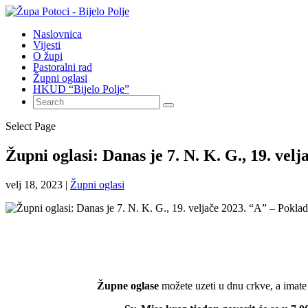
Naslovnica
Vijesti
O župi
Pastoralni rad
Župni oglasi
HKUD “Bijelo Polje”
Select Page
Župni oglasi: Danas je 7. N. K. G., 19. vel
velj 18, 2023
|
Župni oglasi
Župne oglase
možete uzeti u dnu crkve, a imate 