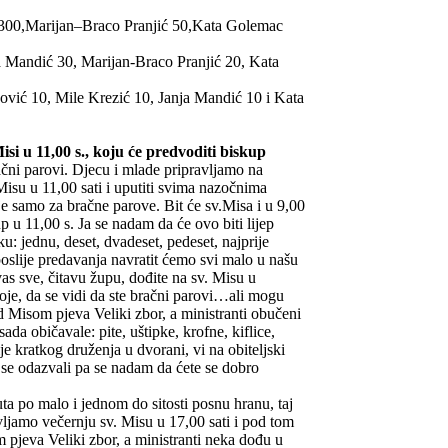
 300,Marijan–Braco Pranjić 50,Kata Golemac
ja Mandić 30, Marijan-Braco Pranjić 20, Kata
ković 10, Mile Krezić 10, Janja Mandić 10 i Kata
si u 11,00 s., koju će predvoditi biskup
čni parovi. Djecu i mlade pripravljamo na
Misu u 11,00 sati i uputiti svima nazočnima
je samo za bračne parove. Bit će sv.Misa i u 9,00
 u 11,00 s. Ja se nadam da će ovo biti lijep
ku: jednu, deset, dvadeset, pedeset, najprije
poslije predavanja navratit ćemo svi malo u našu
 sve, čitavu župu, dođite na sv. Misu u
voje, da se vidi da ste bračni parovi…ali mogu
od Misom pjeva Veliki zbor, a ministranti obučeni
ada običavale: pite, uštipke, krofne, kiflice,
e kratkog druženja u dvorani, vi na obiteljski
te se odazvali pa se nadam da ćete se dobro
puta po malo i jednom do sitosti posnu hranu, taj
vljamo večernju sv. Misu u 17,00 sati i pod tom
 pjeva Veliki zbor, a ministranti neka dođu u