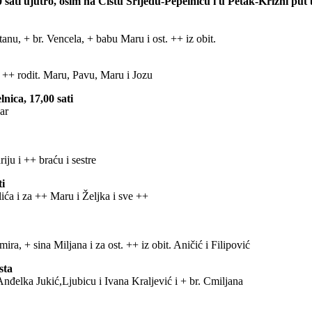
0 sati ujutro, osim na Čistu Srijedu-Pepelnicu i u Petak-Križni put u
anu, + br. Vencela, + babu Maru i ost. ++ iz obit.
i ++ rodit. Maru, Pavu, Maru i Jozu
lnica, 17,00 sati
ar
ju i ++ braću i sestre
ti
lića i za ++ Maru i Željka i sve ++
mira, + sina Miljana i za ost. ++ iz obit. Aničić i Filipović
sta
Anđelka Jukić,Ljubicu i Ivana Kraljević i + br. Cmiljana