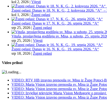
kol 2, 2026
|
Vijesti
Župni oglasi: Danas je 18. N. K. G., 2. kolovoza 2026. “A“ – Pr
kol 1, 2026
|
Župni oglasi
Župni oglasi: Danas je 17. N. K. G., 26. srpnja 2026. “A“
srp 25, 2026
|
Župni oglasi
Vituša, proslavljena godišnja sv. Misa, u subotu, 25. srpnja 202
srp 25, 2026
|
Vijesti
Župni oglasi: Danas je 16. N. K. G., 19. srpnja 2026. “A“
srp 18, 2026
|
Župni oglasi
Video prilozi
VIDEO: RTV HB izravno prenosila sv. Misu iz Župe Potoci-Bij
VIDEO: Maria Vision izravno prenosila sv. Misu iz Župe Potoci
VIDEO: Maria Vision izravno prenosila sv. Misu iz Župe Potoci 
VIDEO: Izvještaj televizije Maria Vision Međugorje o proslavi
VIDEO: Maria Vision izravno prenosila sv. Misu iz Župe Potoci 