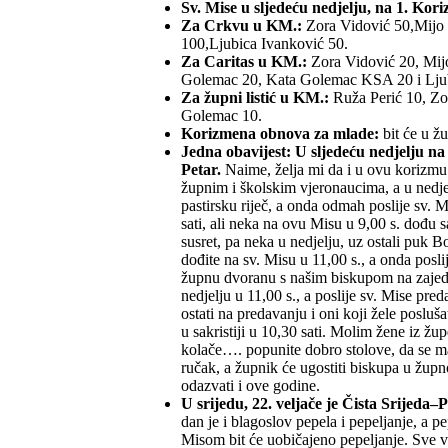
Sv. Mise u sljedeću nedjelju, na 1. Koriz
Za Crkvu u KM.:
Zora Vidović 50,Mijo 
100,Ljubica Ivanković 50.
Za Caritas u KM.:
Zora Vidović 20, Mijo
Golemac 20, Kata Golemac KSA 20 i Ljub
Za župni listić u KM.:
Ruža Perić 10, Zo
Golemac 10.
Korizmena obnova za mlade:
bit će u ž
Jedna obavijest:
U sljedeću nedjelju na
Petar.
Naime, želja mi da i u ovu korizmu
župnim i školskim vjeronaucima, a u nedjel
pastirsku riječ, a onda odmah poslije sv. 
sati, ali neka na ovu Misu u 9,00 s. dođu 
susret, pa neka u nedjelju, uz ostali puk B
dođite na sv. Misu u 11,00 s., a onda posl
župnu dvoranu s našim biskupom na zajedn
nedjelju u 11,00 s., a poslije sv. Mise pre
ostati na predavanju i oni koji žele posluš
u sakristiji u 10,30 sati. Molim žene iz žup
kolače…. popunite dobro stolove, da se mal
ručak, a župnik će ugostiti biskupa u župno
odazvati i ove godine.
U srijedu, 22. veljače je Čista Srijeda
dan je i blagoslov pepela i pepeljanje, a 
Misom bit će uobičajeno pepeljanje. Sve v