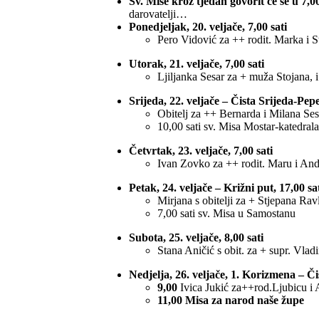
Sv. Mise kroz tjedan govorit će se u 7,0
darovatelji…
Ponedjeljak, 20. veljače, 7,00 sati
Pero Vidović za ++ rodit. Marka i St
Utorak, 21. veljače, 7,00 sati
Ljiljanka Sesar za + muža Stojana, 
Srijeda, 22. veljače – Čista Srijeda-Pepe
Obitelj za ++ Bernarda i Milana Ses
10,00 sati sv. Misa Mostar-katedrala
Četvrtak, 23. veljače, 7,00 sati
Ivan Zovko za ++ rodit. Maru i Andri
Petak, 24. veljače – Križni put, 17,00 sa
Mirjana s obitelji za + Stjepana Rav
7,00 sati sv. Misa u Samostanu
Subota, 25. veljače, 8,00 sati
Stana Aničić s obit. za + supr. Vladi
Nedjelja, 26. veljače, 1. Korizmena – Či
9,00
Ivica Jukić za++rod.Ljubicu i 
11,00 Misa za narod naše župe