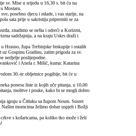
ije sv. Mise u srijedu u 16,30 s. bit ću na
 u Mostaru.
sve, posebno djecu i mlade, i vas starije, na
a sata prije u sakristiju pripremiti se za
srđa, znadimo se nešta i odreći u Korizmi,
izma sadržajnija, a na kraju Uskrs draži i
u Hrasno, župa Trebinjske biskupije i ostalih
put uz Gospinu Gradinu, zatim prigoda za sv.
e nedjelje poslijepodne.
Ivanković i Anela r. Mišić, kuma: Katarina
dom 30.-te obljetnice pogibije, bit će u
 neka ponesu liste iz kojih uče pitanja, u 10,00
 pitanja, molitve i pouke, kako bi se mogli dobro
ja igraju u Čitluku sa župom Neum. Susret
ik. Našim momcima želimo dobar uspjeh i Božji
a crkve s košaricama, pa koliko tko može i želi
a!