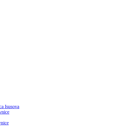
ca Isusova
vnice
vnice