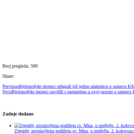
Broj pregleda:
599
Share:
Previous
Bjelopoljski momci odigrali još jednu utakmicu u sastavu
Next
Bjelopoljski momci završili s nastupima u ovoj sezoni u sasta
Zadnje dodano
Zijemlji, proslavljena godišnja sv. Misa, u nedjelju, 2. kolovoz