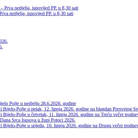
va nedjelja, ispovijed PP. u 8,30 sati
6.
elo Polje u nedjelju 28.6.2026. godine
 Bijelo-Polje u petak, 12. lipnja 2026. godine na blagdan Presvetog Sr
Bijelo-Polje u četvrtak, 11. lipnja 2026. godine na Treću večer trodne
 Dana Srca Isusova u župi Potoci 2026.
Bijelo-Polje u srijedu, 10. lipnja 2026. godine na Drugu večer trodne