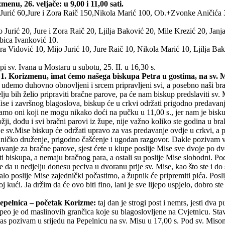
menu, 26. veljače: u 9,00 i 11,00 sati.
Jurić 60,Jure i Zora Raič 150,Nikola Marić 100, Ob.+Zvonke Aničića
 Jurić 20, Jure i Zora Raič 20, Ljilja Baković 20, Mile Krezić 20, Jan
ica Ivanković 10.
ra Vidović 10, Mijo Jurić 10, Jure Raič 10, Nikola Marić 10, Ljilja Ba
upi sv. Ivana u Mostaru u subotu, 25. II. u 16,30 s.
 1. Korizmenu, imat ćemo našega biskupa Petra u gostima, na sv. Mi
 uđemo duhovno obnovljeni i srcem pripravljeni svi, a posebno naši bra
ju bih želio pripraviti bračne parove, pa će nam biskup predslaviti sv. 
Mise i završnog blagoslova, biskup će u crkvi održati prigodno predavan
samo oni koji ne mogu nikako doći na pučku u 11,00 s., jer nam je biskup
ožji, dođu i svi bračni parovi iz župe, nije važno koliko ste godina u bra
ije sv.Mise biskup će održati upravo za vas predavanje ovdje u crkvi, a 
ičko druženje, prigodno čašćenje i ugodan razgovor. Dakle pozivam vas
davanje za bračne parove, sjest ćete u klupe poslije Mise sve dvoje po d
ati biskupa, a nemaju bračnog para, a ostali su poslije Mise slobodni. P
e da u nedjelju donesu peciva u dvoranu prije sv. Mise, kao što ste i do s
o poslije Mise zajednički počastimo, a župnik će pripremiti pića. Poslij
j kući. Ja držim da će ovo biti fino, lani je sve lijepo uspjelo, dobro s
–Pepelnica – početak Korizme:
taj dan je strogi post i nemrs, jesti dva 
pepeo je od maslinovih grančica koje su blagoslovljene na Cvjetnicu. Sta
as pozivam u srijedu na Pepelnicu na sv. Misu u 17,00 s. Pod sv. Misom