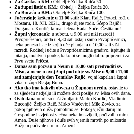
Za Caritas u KM.:
Obitelj + Željka Raiča 50.
Za župni listić u KM.:
Obitelj + Željka Raiča 20.
Za Boraču u KM.:
Obitelj + Željka Raiča 100.
Jučerašnje krštenje u 11,00 sati:
Klara Rajič, Potoci, rođ. u
Mostaru, 18. XII. 2021., drugo dijete rodit. Šćepo Rajič i
Dragana r. Kordić, kuma: Jelena Radat Soče. Čestitamo!
Župni vjeronauk:
u subotu, u 9,00 sati niži razredi i
Prvopričesnici, onda u 9,30 sati ostaju samo Prvopričesnici,
neka ponesu liste iz kojih uče pitanja, a u 10,00 sati viši
razredi. Roditelji učite s Prvopričesnicima gradivo, ispitujte ih
pitanja, molitve i pouke, kako bi se mogli dobro pripremiti za
Prvu svetu Pričest.
Danas sam pozvan u Neum u 10,00 sati predvoditi sv.
Misu, a mene u ovoj župi pod obje sv. Mise u 9,00 i 11,00
sati zamjenjuje don Tomislav Rajič,
vojni kapelan i župni
vikar u župi Blagaj-Buna.
Ako tko ima kakvih obveza u Župnom uredu,
ostavite to
za sljedeću nedjelju ili možete doći poslije sv. Misa ovih dana.
Ovih dana
umrli su naši župljani: Marko Kordić, Vladimir
Buconjić, Željko Raič, Mirko Vračević i Mile Zovko, za
pokoj njihovih duša, pomolimo se. Pokoj vječni daruj im
Gospodine i svjetlost vječna neka im svijetli, počivali u miru.
Amen. Duše njihove i duše svih vjernih mrtvih po milosrđu
Božjem počivale u miru. Amen!