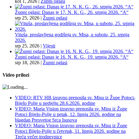
kol 1, 2026
|
Župni oglasi
Župni oglasi: Danas je 17. N. K. G., 26. srpnja 2026. “A“
srp 25, 2026
|
Župni oglasi
Vituša, proslavljena godišnja sv. Misa, u subotu, 25. srpnja
2026.
srp 25, 2026
|
Vijesti
Župni oglasi: Danas je 16. N. K. G., 19. srpnja 2026. “A“
srp 18, 2026
|
Župni oglasi
Video prilozi
VIDEO: RTV HB izravno prenosila sv. Misu iz Župe Potoci-
Bijelo Polje u nedjelju 28.6.2026. godine
VIDEO: Maria Vision izravno prenosila sv. Misu iz Župe
Potoci Bijelo-Polje u petak, 12. lipnja 2026. godine na
blagdan Presvetog Srca Isusova
VIDEO: Maria Vision izravno prenosila sv. Misu iz Župe
Potoci Bijelo-Polje u četvrtak, 11. lipnja 2026. godine na
Treću večer trodnevnice