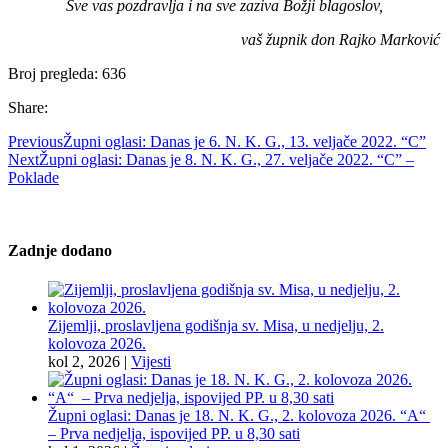
Sve vas pozdravlja i na sve zaziva Božji blagoslov,
vaš župnik don Rajko Marković
Broj pregleda:
636
Share:
Previous
Župni oglasi: Danas je 6. N. K. G., 13. veljače 2022. “C”
Next
Župni oglasi: Danas je 8. N. K. G., 27. veljače 2022. “C” –
Poklade
Zadnje dodano
Zijemlji, proslavljena godišnja sv. Misa, u nedjelju, 2.
kolovoza 2026.
kol 2, 2026
|
Vijesti
Župni oglasi: Danas je 18. N. K. G., 2. kolovoza 2026. “A“
– Prva nedjelja, ispovijed PP. u 8,30 sati