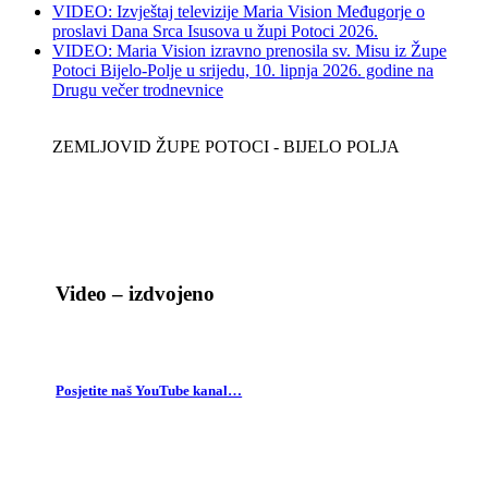
VIDEO: Izvještaj televizije Maria Vision Međugorje o
proslavi Dana Srca Isusova u župi Potoci 2026.
VIDEO: Maria Vision izravno prenosila sv. Misu iz Župe
Potoci Bijelo-Polje u srijedu, 10. lipnja 2026. godine na
Drugu večer trodnevnice
ZEMLJOVID ŽUPE POTOCI - BIJELO POLJA
Video – izdvojeno
Posjetite naš YouTube kanal…