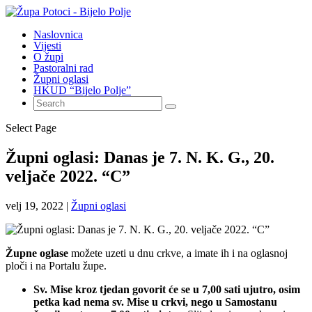
Naslovnica
Vijesti
O župi
Pastoralni rad
Župni oglasi
HKUD “Bijelo Polje”
Select Page
Župni oglasi: Danas je 7. N. K. G., 20.
veljače 2022. “C”
velj 19, 2022
|
Župni oglasi
Župne oglase
možete uzeti u dnu crkve, a imate ih i na oglasnoj
ploči i na Portalu župe.
Sv. Mise kroz tjedan govorit će se u 7,00 sati ujutro, osim
petka kad nema sv. Mise u crkvi, nego u Samostanu