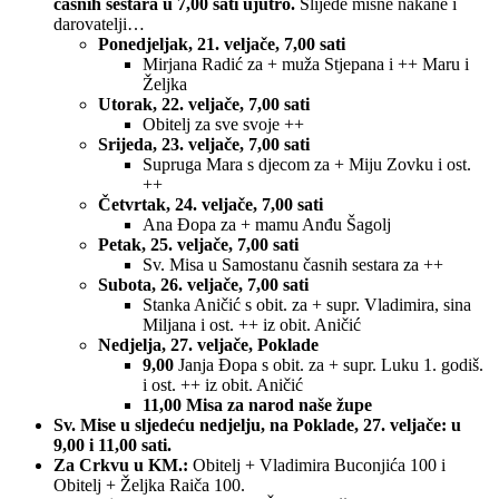
časnih sestara u 7,00 sati ujutro.
Slijede misne nakane i
darovatelji…
Ponedjeljak, 21. veljače, 7,00 sati
Mirjana Radić za + muža Stjepana i ++ Maru i
Željka
Utorak, 22. veljače, 7,00 sati
Obitelj za sve svoje ++
Srijeda, 23. veljače, 7,00 sati
Supruga Mara s djecom za + Miju Zovku i ost.
++
Četvrtak, 24. veljače, 7,00 sati
Ana Đopa za + mamu Anđu Šagolj
Petak, 25. veljače, 7,00 sati
Sv. Misa u Samostanu časnih sestara za ++
Subota, 26. veljače, 7,00 sati
Stanka Aničić s obit. za + supr. Vladimira, sina
Miljana i ost. ++ iz obit. Aničić
Nedjelja, 27. veljače, Poklade
9,00
Janja Đopa s obit. za + supr. Luku 1. godiš.
i ost. ++ iz obit. Aničić
11,00 Misa za narod naše župe
Sv. Mise u sljedeću nedjelju, na Poklade, 27. veljače: u
9,00 i 11,00 sati.
Za Crkvu u KM.:
Obitelj + Vladimira Buconjića 100 i
Obitelj + Željka Raiča 100.