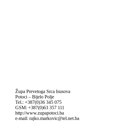
Biskupije Mostar-Duvno Trebinje-Mrkan
Hrvatska biskupska konferencija
Vatikan
Caritas Mostar
KTA: Katolička tiskovna agencija
IKA – Informativna katolička agencija
KT: Katolički tjednik
CNAK: Crkva na kamenu
GK: Glas koncila
MAK: Mali koncil
Župa Prevetoga Srca Isusova
Potoci – Bijelo Polje
Tel.: +387(0)36 345 075
GSM: +387(0)63 357 111
http://www.zupapotoci.ba
e-mail: rajko.markovic@tel.net.ba