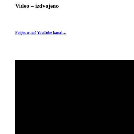
Video – izdvojeno
Posjetite naš YouTube kanal…