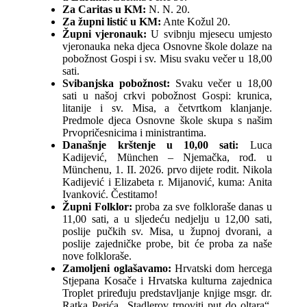
Za Caritas u KM:
N. N. 20.
Za župni listić u KM:
Ante Kožul 20.
Župni vjeronauk:
U svibnju mjesecu umjesto
vjeronauka neka djeca Osnovne škole dolaze na
pobožnost Gospi i sv. Misu svaku večer u 18,00
sati.
Svibanjska pobožnost:
Svaku večer u 18,00
sati u našoj crkvi pobožnost Gospi: krunica,
litanije i sv. Misa, a četvrtkom klanjanje.
Predmole djeca Osnovne škole skupa s našim
Prvopričesnicima i ministrantima.
Današnje krštenje u 10,00 sati:
Luca
Kadijević, München – Njemačka, rođ. u
Münchenu, 1. II. 2026. prvo dijete rodit. Nikola
Kadijević i Elizabeta r. Mijanović, kuma: Anita
Ivanković. Čestitamo!
Župni Folklor:
proba za sve folkloraše danas u
11,00 sati, a u sljedeću nedjelju u 12,00 sati,
poslije pučkih sv. Misa, u župnoj dvorani, a
poslije zajedničke probe, bit će proba za naše
nove folkloraše.
Zamoljeni oglašavamo:
Hrvatski dom hercega
Stjepana Kosače i Hrvatska kulturna zajednica
Troplet priređuju predstavljanje knjige msgr. dr.
Ratka Perića „Stadlerov trnoviti put do oltara“.