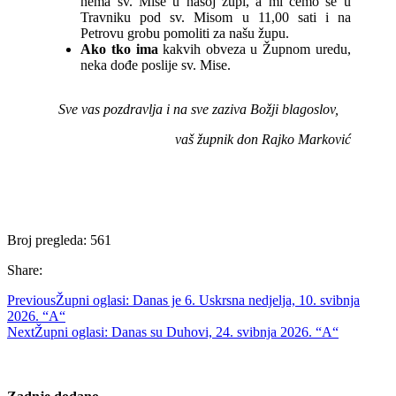
nema sv. Mise u našoj župi, a mi ćemo se u
Travniku pod sv. Misom u 11,00 sati i na
Petrovu grobu pomoliti za našu župu.
Ako tko ima
kakvih obveza u Župnom uredu,
neka dođe poslije sv. Mise.
Sve vas pozdravlja i na sve zaziva Božji blagoslov,
vaš župnik don Rajko Marković
Broj pregleda:
561
Share:
Previous
Župni oglasi: Danas je 6. Uskrsna nedjelja, 10. svibnja
2026. “A“
Next
Župni oglasi: Danas su Duhovi, 24. svibnja 2026. “A“