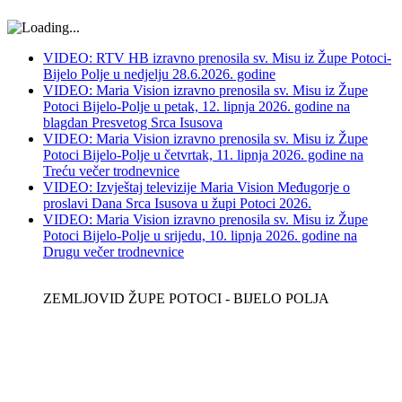
VIDEO: RTV HB izravno prenosila sv. Misu iz Župe Potoci-
Bijelo Polje u nedjelju 28.6.2026. godine
VIDEO: Maria Vision izravno prenosila sv. Misu iz Župe
Potoci Bijelo-Polje u petak, 12. lipnja 2026. godine na
blagdan Presvetog Srca Isusova
VIDEO: Maria Vision izravno prenosila sv. Misu iz Župe
Potoci Bijelo-Polje u četvrtak, 11. lipnja 2026. godine na
Treću večer trodnevnice
VIDEO: Izvještaj televizije Maria Vision Međugorje o
proslavi Dana Srca Isusova u župi Potoci 2026.
VIDEO: Maria Vision izravno prenosila sv. Misu iz Župe
Potoci Bijelo-Polje u srijedu, 10. lipnja 2026. godine na
Drugu večer trodnevnice
ZEMLJOVID ŽUPE POTOCI - BIJELO POLJA