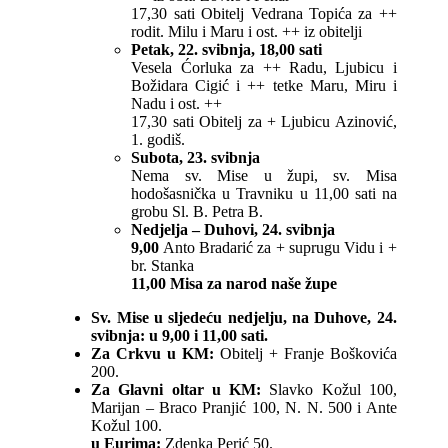
17,30 sati Obitelj Vedrana Topića za ++
rodit. Milu i Maru i ost. ++ iz obitelji
Petak, 22. svibnja, 18,00 sati
Vesela Ćorluka za ++ Radu, Ljubicu i
Božidara Cigić i ++ tetke Maru, Miru i
Nadu i ost. ++
17,30 sati Obitelj za + Ljubicu Azinović,
1. godiš.
Subota, 23. svibnja
Nema sv. Mise u župi, sv. Misa
hodošasnička u Travniku u 11,00 sati na
grobu Sl. B. Petra B.
Nedjelja – Duhovi, 24. svibnja
9,00
Anto Bradarić za + suprugu Vidu i +
br. Stanka
11,00 Misa za narod naše župe
Sv. Mise u sljedeću nedjelju, na Duhove, 24.
svibnja: u 9,00 i 11,00 sati.
Za Crkvu u KM:
Obitelj + Franje Boškovića
200.
Za Glavni oltar u KM:
Slavko Kožul 100,
Marijan – Braco Pranjić 100, N. N. 500 i Ante
Kožul 100.
u Eurima:
Zdenka Perić 50.