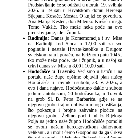
Predstavljanje će se održati u utorak, 19. svibnja
2026. u 19 sati u Hrvatskom domu Hercega
Stjepana Kosače, Mostar. O knjizi će govoriti s.
Ana Marija Kesten, don Milenko Krešić i msgr.
Tomo Vukšić. Tko može neka pođe na ovo
predstavljanje, ide i župnik.
Radimlja:
Danas je Komemoracija i sv. Misa
na Radimlji kod Stoca u 12,00 sati za sve
poginule i nestale Hrvate-katolike u Drugom
svjetskom ratu i poraću, na Križnom putu 1945.,
tko može neka pođe, ide i župnik, a u našoj su
crkvi danas sv. Mise u 8,00 i 10,00 sati.
Hodočašće u Travnik:
Već smo u listiću i na
portalu naše župe opširno objavili plan našeg
Hodočašća u Travnik u subotu, 23. V. 2026., a
evo i dana najave. Hodočastimo dakle u subotu
jednim autobusom, 50 hodočasnika, u Travnik
na grob Sl. B. Petra Barbarića, gdje se na
njegovu grobu trajno dobivaju mnoga uslišanja,
što pokazuju i brojne zahvalne pločice na
njegovu grobu. Želimo poći i mi iz Bijeloga
Polja na jedno naše župno Hodočašće pomoliti
se ovom našem hercegovačkom duhovnom
velikanu, a i molit ćemo Gospodina da ga Crkva
što prije proglasi blaženim. Polazak je od župne