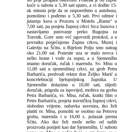
kuće u subotu u 5,30 sati ujutro, a vi dođite 15-
ak minuta prije da se rasporedimo u autobusu,
pomolimo i pođemo u 5,30 sati. Prvi odmor i
jutarnja kava u Prozoru u Motelu „Rama“ u
7,00 sati, pa posjeta župnoj crkvi Srca Isusova i
nastavljamo putovanje preko Bugojna za
Travnik. Gore smo već ugovorili protokol, a u
povratku posjećujemo Župnu crkvu, Muzej i
Galeriju na Šćitu, u Bijelom Polju smo natrag
oko 21,00 sat. Ponesite uza se malo novca i
nešto hrane i vode za usput, a u Sjemeništu
imamo doručak, ručak i marendu. Sv. Misu u
11,00 sati u sjemenišnoj crkvi, uz grob Petra
Barbarića, predvodi rektor don Željko Marić u
koncelebraciji bjelopoljskog župnika. U
Sjemenište dolazimo u 10,00 sati, slijedi:
doručak, prigoda za ispovijed, molitva na grobu
Petra Barbarića, sv. Misa, ručak, kratki film o
Petru Barbariću, posjeta travničkoj župnoj crkvi,
slobodno vrijeme, nabavka suvenira, tko želi
platiti sv. Misu, pomoliti se osobno na Petrovu
grobu, marenda i u 16,00 s. polazak prema
Šćitu. Ako tko želi može nešto od naših
proizvoda ponijeti kao dar Sjemeništu. U subotu