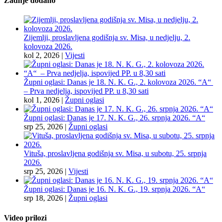
Zadnje dodano
Zijemlji, proslavljena godišnja sv. Misa, u nedjelju, 2.
kolovoza 2026.
kol 2, 2026
|
Vijesti
Župni oglasi: Danas je 18. N. K. G., 2. kolovoza 2026. “A“
– Prva nedjelja, ispovijed PP. u 8,30 sati
kol 1, 2026
|
Župni oglasi
Župni oglasi: Danas je 17. N. K. G., 26. srpnja 2026. “A“
srp 25, 2026
|
Župni oglasi
Vituša, proslavljena godišnja sv. Misa, u subotu, 25. srpnja
2026.
srp 25, 2026
|
Vijesti
Župni oglasi: Danas je 16. N. K. G., 19. srpnja 2026. “A“
srp 18, 2026
|
Župni oglasi
Video prilozi