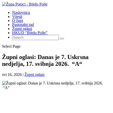
Naslovnica
Vijesti
O župi
Pastoralni rad
Župni oglasi
HKUD “Bijelo Polje”
Select Page
Župni oglasi: Danas je 7. Uskrsna
nedjelja, 17. svibnja 2026. “A“
svi 16, 2026
|
Župni oglasi