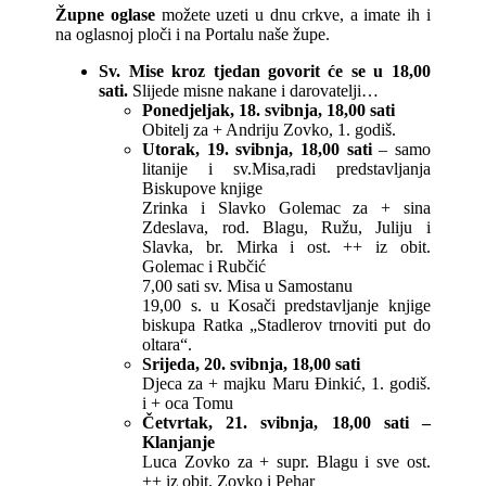
Župne oglase
možete uzeti u dnu crkve, a imate ih i
na oglasnoj ploči i na Portalu naše župe.
Sv. Mise kroz tjedan govorit će se u 18,00
sati.
Slijede misne nakane i darovatelji…
Ponedjeljak, 18. svibnja, 18,00 sati
Obitelj za + Andriju Zovko, 1. godiš.
Utorak, 19. svibnja, 18,00 sati
– samo
litanije i sv.Misa,radi predstavljanja
Biskupove knjige
Zrinka i Slavko Golemac za + sina
Zdeslava, rod. Blagu, Ružu, Juliju i
Slavka, br. Mirka i ost. ++ iz obit.
Golemac i Rubčić
7,00 sati sv. Misa u Samostanu
19,00 s. u Kosači predstavljanje knjige
biskupa Ratka „Stadlerov trnoviti put do
oltara“.
Srijeda, 20. svibnja, 18,00 sati
Djeca za + majku Maru Đinkić, 1. godiš.
i + oca Tomu
Četvrtak, 21. svibnja, 18,00 sati
–
Klanjanje
Luca Zovko za + supr. Blagu i sve ost.
++ iz obit. Zovko i Pehar