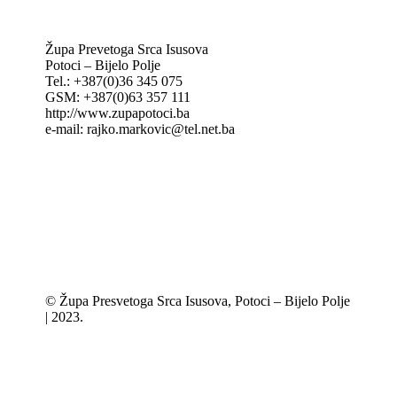
Župa Prevetoga Srca Isusova
Potoci – Bijelo Polje
Tel.: +387(0)36 345 075
GSM: +387(0)63 357 111
http://www.zupapotoci.ba
e-mail: rajko.markovic@tel.net.ba
© Župa Presvetoga Srca Isusova, Potoci – Bijelo Polje
| 2023.