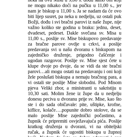
ne mogu nikako doći na pučku u 11,00 s., jer
nam je biskup u 11,00 s. Ja se nadam da će ovo
biti lijep susret, pa neka u nedjelju, uz ostali puk
Božji, dođu i svi bračni parovi iz naše župe, nije
važno koliko ste godina u braku: jednu, deset,
dvadeset, pedeset. Dakle svečana sv. Misa u
11,00 s., poslije sv. Mise biskupovo predavanje
za bračne parove ovdje u crkvi, a poslije
predavanja svi u našu dvoranu s biskupom na
zajedničko druženje, prigodno čašćenje i
ugodan razgovor. Poslije sv. Mise sjest ćete u
klupe dvoje po dvoje, da se vidi da ste bračni
parovi…ali mogu ostati na predavanju i oni koji
žele poslušati biskupa a nemaju bračnog para, a
vi ostali ste poslije Mise slobodni. Pod Misom
pjeva Veliki zbor, a ministranti u sakristiju u
10,30 sati. Molim žene iz župe da u nedjelju
donesu peciva u dvoranu prije sv. Mise, kao što
ste i do sada običavale: pite, uštipke, krofne,
kiflice, kolače….popunite dobro stolove, da se
malo poslije Mise zajednički počastimo, a
župnik će pripremiti osvježavajuća pića. Poslije
kratkog druženja u dvorani, vi na obiteljski
ručak, a župnik će ugostiti biskupa u župnoj