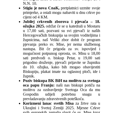
N.N. 10.
Stigla je nova CnaK,
pretplatnici uzmite svoje
primjerke, a ostali mogu nabaviti u dnu crkve po
cijeni od 4 KM.
Jubilej crkvenih zborova i pjevača – 18.
ožujka 2025.
održat će se u katedrali u Mostaru
u 17,00 sati, pozvani su svi pjevači iz naših
Hercegovačkih biskupija sa svojim voditeljima i
župnicima, naš Veliki zbor dobit će program
pjevanja preko sv. Mise, jer nema službenog
nastupa. Bit će prigoda za sv. ispovijed i
mogućnost potpunog oprosta, sv. Misu u 18,00
sati predvodi o. biskup Petar, u 19,00 sati
prigodno druženje, pjevači prijavite se župniku
do 10. ožujka, kako bih mogao obavijestiti
Biskupiju, plakat imate na oglasnoj ploči, ide i
župnik.
Poziv biskupa BK BiH na molitvu za svetoga
oca papu Franju:
naši nas biskupi potiču na
molitvu za ozdravljenje Svetoga Oca da mu
Gospodin udijeli potrebnu snagu u
prevladavanju zdravstvenih poteškoća.
Korizmeni lanac svetih Misa
za žrtve rata u
Ukrajini i Svetoj Zemlji 2025. Mjesne Crkve
svih europskih zemalja slavit će sv. Mise kroz