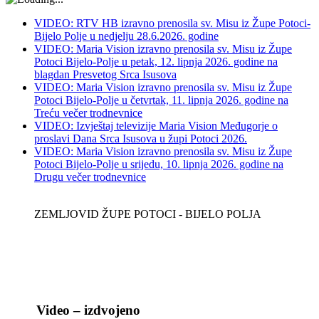
VIDEO: RTV HB izravno prenosila sv. Misu iz Župe Potoci-
Bijelo Polje u nedjelju 28.6.2026. godine
VIDEO: Maria Vision izravno prenosila sv. Misu iz Župe
Potoci Bijelo-Polje u petak, 12. lipnja 2026. godine na
blagdan Presvetog Srca Isusova
VIDEO: Maria Vision izravno prenosila sv. Misu iz Župe
Potoci Bijelo-Polje u četvrtak, 11. lipnja 2026. godine na
Treću večer trodnevnice
VIDEO: Izvještaj televizije Maria Vision Međugorje o
proslavi Dana Srca Isusova u župi Potoci 2026.
VIDEO: Maria Vision izravno prenosila sv. Misu iz Župe
Potoci Bijelo-Polje u srijedu, 10. lipnja 2026. godine na
Drugu večer trodnevnice
ZEMLJOVID ŽUPE POTOCI - BIJELO POLJA
Video – izdvojeno