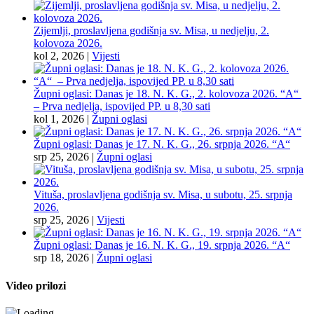
Zijemlji, proslavljena godišnja sv. Misa, u nedjelju, 2.
kolovoza 2026.
kol 2, 2026
|
Vijesti
Župni oglasi: Danas je 18. N. K. G., 2. kolovoza 2026. “A“
– Prva nedjelja, ispovijed PP. u 8,30 sati
kol 1, 2026
|
Župni oglasi
Župni oglasi: Danas je 17. N. K. G., 26. srpnja 2026. “A“
srp 25, 2026
|
Župni oglasi
Vituša, proslavljena godišnja sv. Misa, u subotu, 25. srpnja
2026.
srp 25, 2026
|
Vijesti
Župni oglasi: Danas je 16. N. K. G., 19. srpnja 2026. “A“
srp 18, 2026
|
Župni oglasi
Video prilozi