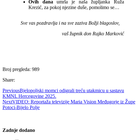
Ovih dana
umrla je naša župljanka Ruža
Krezić, za pokoj njezine duše, pomolimo se…
Sve vas pozdravlja i na sve zaziva Božji blagoslov,
vaš župnik don Rajko Marković
Broj pregleda:
989
Share:
Previous
Bjelopoljski momci odigrali treću utakmicu u sastavu
KMNL Hercegovine 2025.
Next
VIDEO: Reportaža televizije Maria Vision Međugorje iz Župe
Potoci-Bijelo Polje
Zadnje dodano