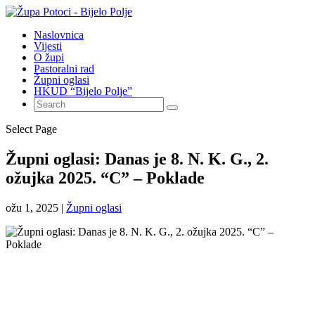
Naslovnica
Vijesti
O župi
Pastoralni rad
Župni oglasi
HKUD “Bijelo Polje”
Select Page
Župni oglasi: Danas je 8. N. K. G., 2.
ožujka 2025. “C” – Poklade
ožu 1, 2025
|
Župni oglasi