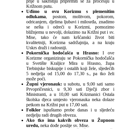
prije u sakristiju pripremiti se za procesiju u
Križnom putu.
Uđimo u ovu Korizmu s plemenitim
odlukama
, postom, molitvom, pokorom,
odricanjem, djelima ljubavi i milosrđa, znadimo
se nešta i odreći u Korizmi, pomozimo
bližnjemu u nevolji, dolazimo na Križni put i sv.
Mise, tako će nam kršćanski život biti
kvalitetniji, Korizma sadržajnija, a na kraju
Uskrs draži i radosniji.
Pokornička hodočašća u Hrasno:
I ove
Korizme organiziraju se Pokornička hodočašća
u Svetište Kraljice Mira u Hrasno, župa
Trebinjske biskupije i ostalih koji žele, sljedećih
5 nedjelja od 15,00 do 17,30 s., pa tko želi
može poći.
Župni vjeronauk:
u subotu, u 9,00 sati samo
Prvopričesnici, u 9,30 sati Dječji zbor i
Ministranti, a u 10,00 sati Krizmanici Ostala
školska djeca umjesto vjeronauka neka dolaze
petkom na Križni put u 17,00 sati.
Folklor
ispuštamo probe danas i u sljedeću
nedjelju radi drugih obveza.
Ako tko ima kakvih obveza u Župnom
uredu,
neka dođe poslije sv. Mise.