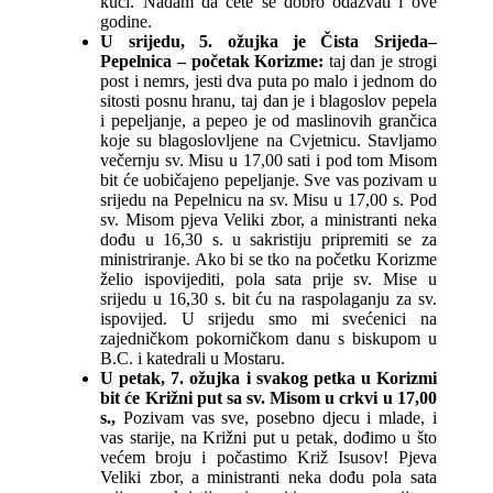
kući. Nadam da ćete se dobro odazvati i ove
godine.
U srijedu, 5. ožujka je Čista Srijeda–
Pepelnica – početak Korizme:
taj dan je strogi
post i nemrs, jesti dva puta po malo i jednom do
sitosti posnu hranu, taj dan je i blagoslov pepela
i pepeljanje, a pepeo je od maslinovih grančica
koje su blagoslovljene na Cvjetnicu. Stavljamo
večernju sv. Misu u 17,00 sati i pod tom Misom
bit će uobičajeno pepeljanje. Sve vas pozivam u
srijedu na Pepelnicu na sv. Misu u 17,00 s. Pod
sv. Misom pjeva Veliki zbor, a ministranti neka
dođu u 16,30 s. u sakristiju pripremiti se za
ministriranje. Ako bi se tko na početku Korizme
želio ispovijediti, pola sata prije sv. Mise u
srijedu u 16,30 s. bit ću na raspolaganju za sv.
ispovijed. U srijedu smo mi svećenici na
zajedničkom pokorničkom danu s biskupom u
B.C. i katedrali u Mostaru.
U petak, 7. ožujka i svakog petka u Korizmi
bit će Križni put sa sv. Misom u crkvi u 17,00
s.,
Pozivam vas sve, posebno djecu i mlade, i
vas starije, na Križni put u petak, dođimo u što
većem broju i počastimo Križ Isusov! Pjeva
Veliki zbor, a ministranti neka dođu pola sata