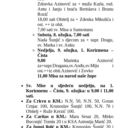
Zdravka Azinović za + muža Karla, rod.
Antu i Janju i braću Berislava i Brunu
Rozić
18,00 sati Obitelj za + Zdenka Mikulića i
ost. ++ iz obit.
7,00 sati sv. Misa u Samostanu
Subota, 8. ožujka, 7,00 sati
Nada Šunjić s djecom za + supr. Dragu,
sv. Marka i sv. Anku
Nedjelja, 9. ožujka, 1. Korizmena –
Čista
9,00
Marinka Azinović
za+supr.Dragana,sv.Anđu,sv.Miju i
ost.++iz obit.Azinović i Zovko
11,00 Misa za narod naše župe
Sv. Mise u sljedeću nedjelju, na 1.
Korizmenu – Čistu, 9. ožujka: u 9,00 i 11,00
sati.
Za Crkvu u KM.:
N.N. 50, N.N. 50, Goran
Crnjac 100, Krunoslav Šunjić 100, N.N. 70 i
Obitelj + Ruže Krezić 100.
Za Caritas u KM.:
Mara Sesar 20, Mirko
Buconjić Tomin 20 i u KSA Antonija Marić 20.
Za župni listić u KM.:
Krunoslav Šunjić 20 i