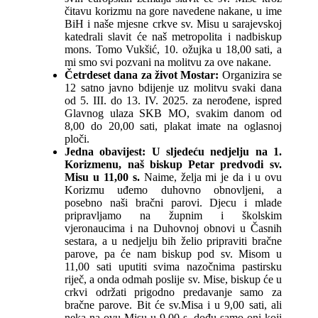
čitavu korizmu na gore navedene nakane, u ime
BiH i naše mjesne crkve sv. Misu u sarajevskoj
katedrali slavit će naš metropolita i nadbiskup
mons. Tomo Vukšić, 10. ožujka u 18,00 sati, a
mi smo svi pozvani na molitvu za ove nakane.
Četrdeset dana za život Mostar:
Organizira se
12 satno javno bdijenje uz molitvu svaki dana
od 5. III. do 13. IV. 2025. za nerođene, ispred
Glavnog ulaza SKB MO, svakim danom od
8,00 do 20,00 sati, plakat imate na oglasnoj
ploči.
Jedna obavijest:
U sljedeću nedjelju na 1.
Korizmenu, naš biskup Petar predvodi sv.
Misu u 11,00 s.
Naime, želja mi je da i u ovu
Korizmu uđemo duhovno obnovljeni, a
posebno naši bračni parovi. Djecu i mlade
pripravljamo na župnim i školskim
vjeronaucima i na Duhovnoj obnovi u Časnih
sestara, a u nedjelju bih želio pripraviti bračne
parove, pa će nam biskup pod sv. Misom u
11,00 sati uputiti svima nazočnima pastirsku
riječ, a onda odmah poslije sv. Mise, biskup će u
crkvi održati prigodno predavanje samo za
bračne parove. Bit će sv.Misa i u 9,00 sati, ali
neka na ovu Misu u 9,00 s. dođu samo oni koji