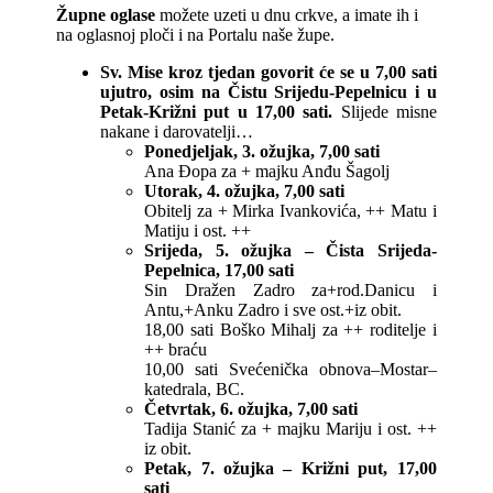
Župne oglase
možete uzeti u dnu crkve, a imate ih i
na oglasnoj ploči i na Portalu naše župe.
Sv. Mise kroz tjedan govorit će se u 7,00 sati
ujutro, osim na Čistu Srijedu-Pepelnicu i u
Petak-Križni put u 17,00 sati.
Slijede misne
nakane i darovatelji…
Ponedjeljak, 3. ožujka, 7,00 sati
Ana Đopa za + majku Anđu Šagolj
Utorak, 4. ožujka, 7,00 sati
Obitelj za + Mirka Ivankovića, ++ Matu i
Matiju i ost. ++
Srijeda, 5. ožujka – Čista Srijeda-
Pepelnica, 17,00 sati
Sin Dražen Zadro za+rod.Danicu i
Antu,+Anku Zadro i sve ost.+iz obit.
18,00 sati Boško Mihalj za ++ roditelje i
++ braću
10,00 sati Svećenička obnova–Mostar–
katedrala, BC.
Četvrtak, 6. ožujka, 7,00 sati
Tadija Stanić za + majku Mariju i ost. ++
iz obit.
Petak, 7. ožujka – Križni put, 17,00
sati