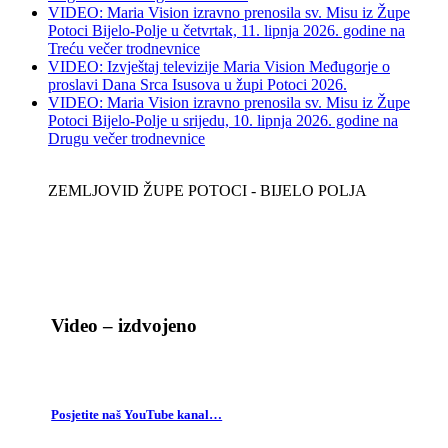
VIDEO: Maria Vision izravno prenosila sv. Misu iz Župe
Potoci Bijelo-Polje u četvrtak, 11. lipnja 2026. godine na
Treću večer trodnevnice
VIDEO: Izvještaj televizije Maria Vision Međugorje o
proslavi Dana Srca Isusova u župi Potoci 2026.
VIDEO: Maria Vision izravno prenosila sv. Misu iz Župe
Potoci Bijelo-Polje u srijedu, 10. lipnja 2026. godine na
Drugu večer trodnevnice
ZEMLJOVID ŽUPE POTOCI - BIJELO POLJA
Video – izdvojeno
Posjetite naš YouTube kanal…