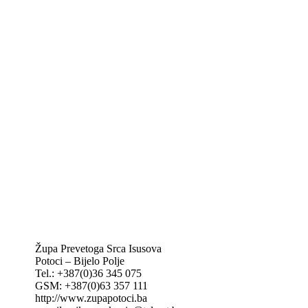
Biskupije Mostar-Duvno Trebinje-Mrkan
Hrvatska biskupska konferencija
Vatikan
Caritas Mostar
KTA: Katolička tiskovna agencija
IKA – Informativna katolička agencija
KT: Katolički tjednik
CNAK: Crkva na kamenu
GK: Glas koncila
MAK: Mali koncil
Župa Prevetoga Srca Isusova
Potoci – Bijelo Polje
Tel.: +387(0)36 345 075
GSM: +387(0)63 357 111
http://www.zupapotoci.ba