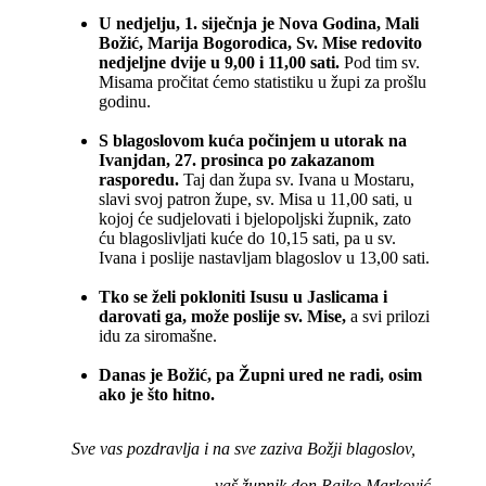
U nedjelju, 1. siječnja je Nova Godina, Mali
Božić, Marija Bogorodica, Sv. Mise redovito
nedjeljne dvije u 9,00 i 11,00 sati.
Pod tim sv.
Misama pročitat ćemo statistiku u župi za prošlu
godinu.
S blagoslovom kuća počinjem u utorak na
Ivanjdan, 27. prosinca po zakazanom
rasporedu.
Taj dan župa sv. Ivana u Mostaru,
slavi svoj patron župe, sv. Misa u 11,00 sati, u
kojoj će sudjelovati i bjelopoljski župnik, zato
ću blagoslivljati kuće do 10,15 sati, pa u sv.
Ivana i poslije nastavljam blagoslov u 13,00 sati.
Tko se želi pokloniti Isusu u Jaslicama i
darovati ga, može poslije sv. Mise,
a svi prilozi
idu za siromašne.
Danas je Božić, pa Župni ured ne radi, osim
ako je što hitno.
Sve vas pozdravlja i na sve zaziva Božji blagoslov,
vaš župnik don Rajko Marković