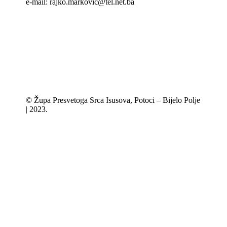
e-mail: rajko.markovic@tel.net.ba
© Župa Presvetoga Srca Isusova, Potoci – Bijelo Polje
| 2023.