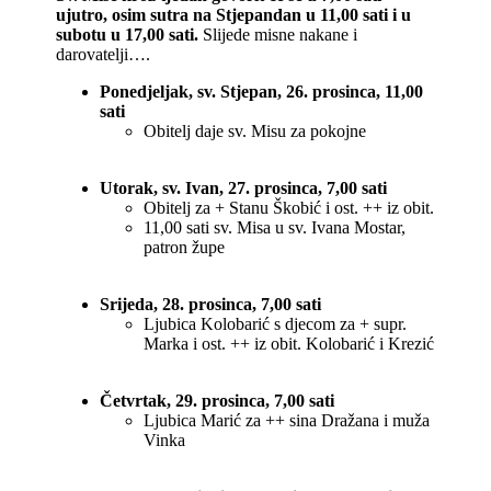
ujutro, osim sutra na Stjepandan u 11,00 sati i u
subotu u 17,00 sati.
Slijede misne nakane i
darovatelji….
Ponedjeljak, sv. Stjepan, 26. prosinca, 11,00
sati
Obitelj daje sv. Misu za pokojne
Utorak, sv. Ivan, 27. prosinca, 7,00 sati
Obitelj za + Stanu Škobić i ost. ++ iz obit.
11,00 sati sv. Misa u sv. Ivana Mostar,
patron župe
Srijeda, 28. prosinca, 7,00 sati
Ljubica Kolobarić s djecom za + supr.
Marka i ost. ++ iz obit. Kolobarić i Krezić
Četvrtak, 29. prosinca, 7,00 sati
Ljubica Marić za ++ sina Dražana i muža
Vinka