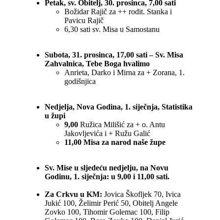
Petak, sv. Obitelj, 30. prosinca, 7,00 sati
Božidar Rajič za ++ rodit. Stanka i
Pavicu Rajič
6,30 sati sv. Misa u Samostanu
Subota, 31. prosinca, 17,00 sati – Sv. Misa
Zahvalnica, Tebe Boga hvalimo
Anrieta, Darko i Mirna za + Zorana, 1.
godišnjica
Nedjelja, Nova Godina, 1. siječnja, Statistika
u župi
9,00
Ružica Milišić za + o. Antu
Jakovljevića i + Ružu Galić
11,00 Misa za narod naše župe
Sv. Mise u sljedeću nedjelju, na Novu
Godinu, 1. siječnja: u 9,00 i 11,00 sati.
Za Crkvu u KM:
Jovica Škofljek 70, Ivica
Jukić 100, Želimir Perić 50, Obitelj Angele
Zovko 100, Tihomir Golemac 100, Filip