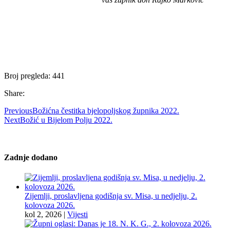
Broj pregleda:
441
Share:
Previous
Božićna čestitka bjelopoljskog župnika 2022.
Next
Božić u Bijelom Polju 2022.
Zadnje dodano
Zijemlji, proslavljena godišnja sv. Misa, u nedjelju, 2.
kolovoza 2026.
kol 2, 2026
|
Vijesti