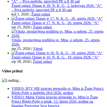
Župni oglasi: Danas je 18. N. K. G., 2. kolovoza 2026. “A“
– Prva nedjelja, ispovijed PP. u 8,30 sati
kol 1, 2026
|
Župni oglasi
Župni oglasi: Danas je 17. N. K. G., 26. srpnja 2026. “A“
srp 25, 2026
|
Župni oglasi
Vituša, proslavljena godišnja sv. Misa, u subotu, 25. srpnja
2026.
srp 25, 2026
|
Vijesti
Župni oglasi: Danas je 16. N. K. G., 19. srpnja 2026. “A“
srp 18, 2026
|
Župni oglasi
Video prilozi
VIDEO: RTV HB izravno prenosila sv. Misu iz Župe Potoci-
Bijelo Polje u nedjelju 28.6.2026. godine
VIDEO: Maria Vision izravno prenosila sv. Misu iz Župe
Potoci Bijelo-Polje u petak, 12. lipnja 2026. godine na
blagdan Presvetog Srca Isusova