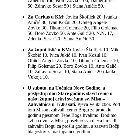
Golemac 100, Boro Zovko 100, Daniel Jurić
50, Zdravko Sesar 50 i Stana Aničić 50.
Za Caritas u KM:
Jovica Škofljek 20, Ivanka
Aničić 30, Ivan Kožul 20, Obitelj Angele
Zovko 30, Tihomir Golemac 20, Filip Golemac
50, Boro Zovko 50, Ante Galić 20, N.N. 17,
Zdenko Sesar 20 i Stana Aničić 50.
Za župni listić u KM:
Jovica Škofljek 10, Mile
Škobić 10, Ivica Jukić 10, Ivan Kožul 10,
Obitelj Angele Zovko 10, Tihomir Golemac 10,
Filip Golemac 20, Boro Zovko 10, Ante Galić
10, Zdravko Sesar 10, Stana Aničić 20 i Janko
Vukoja 10.
U subotu, na Uočnicu Nove Godine, a
posljednji dan Stare godine, slavit ćemo u
našoj župnoj crkvi svečanu sv. Misu –
Zahvalnica u 17,00 sati.
Pjeva Veliki zbor. Pod
tom Misom zahvalit ćemo Bogu za proteklu
godinu pjesmom Tebe Boga hvalimo. Dođimo
svi na ovu sv. Misu, posebno sva djeca i mladi,
zahvaliti Bogu za prošlu godinu, a zazvati Božji
blagoslov za nastupajuću godinu.