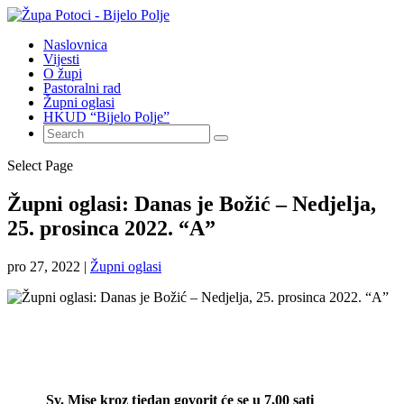
Naslovnica
Vijesti
O župi
Pastoralni rad
Župni oglasi
HKUD “Bijelo Polje”
Select Page
Župni oglasi: Danas je Božić – Nedjelja,
25. prosinca 2022. “A”
pro 27, 2022
|
Župni oglasi
Sv. Mise kroz tjedan govorit će se u 7,00 sati