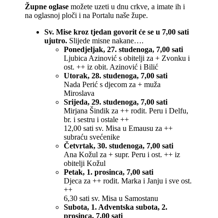
Župne oglase
možete uzeti u dnu crkve, a imate ih i
na oglasnoj ploči i na Portalu naše župe.
Sv. Mise kroz tjedan govorit će se u 7,00 sati
ujutro.
Slijede misne nakane….
Ponedjeljak, 27. studenoga, 7,00 sati
Ljubica Azinović s obitelji za + Zvonku i
ost. ++ iz obit. Azinović i Bilić
Utorak, 28. studenoga, 7,00 sati
Nada Perić s djecom za + muža
Miroslava
Srijeda, 29. studenoga, 7,00 sati
Mirjana Šindik za ++ rodit. Peru i Delfu,
br. i sestru i ostale ++
12,00 sati sv. Misa u Emausu za ++
subraću svećenike
Četvrtak, 30. studenoga, 7,00 sati
Ana Kožul za + supr. Peru i ost. ++ iz
obitelji Kožul
Petak, 1. prosinca, 7,00 sati
Djeca za ++ rodit. Marka i Janju i sve ost.
++
6,30 sati sv. Misa u Samostanu
Subota, 1. Adventska subota, 2.
prosinca, 7,00 sati