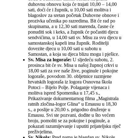
duhovnu obnovu koja će trajati 10,00 – 14,00
sati, doći će i župnik, u 10,00 sati molitva i
blagoslov za sretan početak Duhovne obnove i
prozivka učenika po razredima. Bit će rad po
skupinama, a u 12,30 sati marenda, časne će
ponuditi sok i keks, a župnik će počastiti djecu
sendvićima, u 14,00 sati sv. Misu za svu djecu u
samostanskoj kapeli ima župnik. Roditelji
dovezite djecu u 10,00 sati u subotu u
Samostan, a koja su djeca blizu mogu i pješice.
Sv. Misa za logoraše:
U sljedeću subotu, 2.
prosinca bit će sv. Misa u našoj župnoj crkvi u
18,00 sati za sve naše žive, poginule i pokojne
logoraše, povodom 30. obljetnice razmjene
hrvatskih logoraša iz logora Osnovna škola
Potoci – Bijelo Polje. Polaganje vijenaca i
molitva ispred Spomenika u 17,45 s.,
Prikazivanje dokumentarnog filma „Magistrala
ratnih zločina-logor Glina“ u Emausu u 18,30
s., a poslije u 20,00 s. prigodno druženje u
Emausu. Svi ste pozvani, dođite u što većem
broju, pomoliti se za pokojne i poginule, a
pokazati razumijevanje i uputiti prijateljsku riječ
preživjelima.
Sv. Nikola:
Pred nama je blagdan sv. Nikole,