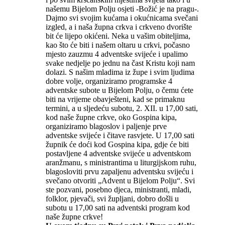
našemu Bijelom Polju osjeti -Božić je na pragu-.
Dajmo svi svojim kućama i okućnicama svečani
izgled, a i naša župna crkva i crkveno dvorište
bit će lijepo okićeni. Neka u vašim obiteljima,
kao što će biti i našem oltaru u crkvi, počasno
mjesto zauzmu 4 adventske svijeće i upalimo
svake nedjelje po jednu na čast Kristu koji nam
dolazi. S našim mladima iz župe i svim ljudima
dobre volje, organiziramo programske 4
adventske subote u Bijelom Polju, o čemu ćete
biti na vrijeme obavješteni, kad se primaknu
termini, a u sljedeću subotu, 2. XII. u 17,00 sati,
kod naše župne crkve, oko Gospina kipa,
organiziramo blagoslov i paljenje prve
adventske svijeće i čitave rasvjete. U 17,00 sati
župnik će doći kod Gospina kipa, gdje će biti
postavljene 4 adventske svijeće u adventskom
aranžmanu, s ministrantima u liturgijskom ruhu,
blagosloviti prvu zapaljenu adventsku svijeću i
svečano otvoriti „Advent u Bijelom Polju“. Svi
ste pozvani, posebno djeca, ministranti, mladi,
folklor, pjevači, svi župljani, dobro došli u
subotu u 17,00 sati na adventski program kod
naše župne crkve!