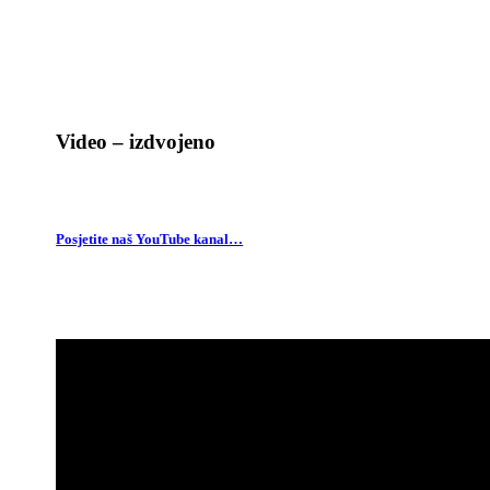
Video – izdvojeno
Posjetite naš YouTube kanal…