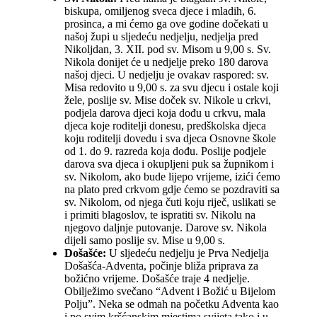
biskupa, omiljenog sveca djece i mladih, 6.
prosinca, a mi ćemo ga ove godine dočekati u
našoj župi u sljedeću nedjelju, nedjelja pred
Nikoljdan, 3. XII. pod sv. Misom u 9,00 s. Sv.
Nikola donijet će u nedjelje preko 180 darova
našoj djeci. U nedjelju je ovakav raspored: sv.
Misa redovito u 9,00 s. za svu djecu i ostale koji
žele, poslije sv. Mise doček sv. Nikole u crkvi,
podjela darova djeci koja dođu u crkvu, mala
djeca koje roditelji donesu, predškolska djeca
koju roditelji dovedu i sva djeca Osnovne škole
od 1. do 9. razreda koja dođu. Poslije podjele
darova sva djeca i okupljeni puk sa župnikom i
sv. Nikolom, ako bude lijepo vrijeme, izići ćemo
na plato pred crkvom gdje ćemo se pozdraviti sa
sv. Nikolom, od njega čuti koju riječ, uslikati se
i primiti blagoslov, te ispratiti sv. Nikolu na
njegovo daljnje putovanje. Darove sv. Nikola
dijeli samo poslije sv. Mise u 9,00 s.
Došašće:
U sljedeću nedjelju je Prva Nedjelja
Došašća-Adventa, počinje bliža priprava za
božićno vrijeme. Došašće traje 4 nedjelje.
Obilježimo svečano “Advent i Božić u Bijelom
Polju”. Neka se odmah na početku Adventa kao
i po svim kršćanskim mjestima svijeta tako i u