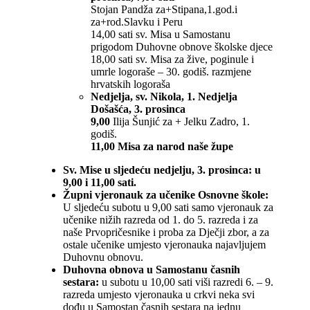
Stojan Pandža za+Stipana,1.god.i
za+rod.Slavku i Peru
14,00 sati sv. Misa u Samostanu
prigodom Duhovne obnove školske djece
18,00 sati sv. Misa za žive, poginule i
umrle logoraše – 30. godiš. razmjene
hrvatskih logoraša
Nedjelja, sv. Nikola, 1. Nedjelja
Došašća, 3. prosinca
9,00
Ilija Šunjić za + Jelku Zadro, 1.
godiš.
11,00 Misa za narod naše župe
Sv. Mise u sljedeću nedjelju, 3. prosinca: u
9,00 i 11,00 sati.
Župni vjeronauk za učenike Osnovne škole:
U sljedeću subotu u 9,00 sati samo vjeronauk za
učenike nižih razreda od 1. do 5. razreda i za
naše Prvopričesnike i proba za Dječji zbor, a za
ostale učenike umjesto vjeronauka najavljujem
Duhovnu obnovu.
Duhovna obnova u Samostanu časnih
sestara:
u subotu u 10,00 sati viši razredi 6. – 9.
razreda umjesto vjeronauka u crkvi neka svi
dođu u Samostan časnih sestara na jednu