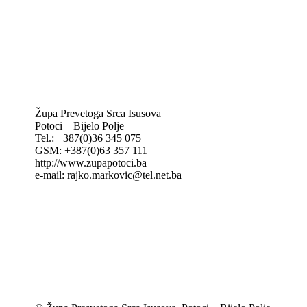
IKA – Informativna katolička agencija
KT: Katolički tjednik
CNAK: Crkva na kamenu
GK: Glas koncila
MAK: Mali koncil
Župa Prevetoga Srca Isusova
Potoci – Bijelo Polje
Tel.: +387(0)36 345 075
GSM: +387(0)63 357 111
http://www.zupapotoci.ba
e-mail: rajko.markovic@tel.net.ba