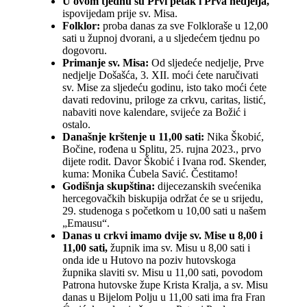
U ovom tjednu su Prvi petak i Prva nedjelja,
ispovijedam prije sv. Misa.
Folklor:
proba danas za sve Folkloraše u 12,00
sati u župnoj dvorani, a u sljedećem tjednu po
dogovoru.
Primanje sv. Misa:
Od sljedeće nedjelje, Prve
nedjelje Došašća, 3. XII. moći ćete naručivati
sv. Mise za sljedeću godinu, isto tako moći ćete
davati redovinu, priloge za crkvu, caritas, listić,
nabaviti nove kalendare, svijeće za Božić i
ostalo.
Današnje krštenje u 11,00 sati:
Nika Škobić,
Bočine, rođena u Splitu, 25. rujna 2023., prvo
dijete rodit. Davor Škobić i Ivana rođ. Skender,
kuma: Monika Ćubela Savić. Čestitamo!
Godišnja skupština:
dijecezanskih svećenika
hercegovačkih biskupija održat će se u srijedu,
29. studenoga s početkom u 10,00 sati u našem
„Emausu“.
Danas u crkvi imamo dvije sv. Mise u 8,00 i
11,00 sati,
župnik ima sv. Misu u 8,00 sati i
onda ide u Hutovo na poziv hutovskoga
župnika slaviti sv. Misu u 11,00 sati, povodom
Patrona hutovske župe Krista Kralja, a sv. Misu
danas u Bijelom Polju u 11,00 sati ima fra Fran