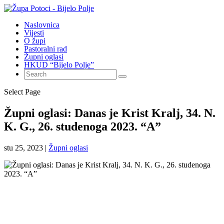
Naslovnica
Vijesti
O župi
Pastoralni rad
Župni oglasi
HKUD “Bijelo Polje”
Select Page
Župni oglasi: Danas je Krist Kralj, 34. N.
K. G., 26. studenoga 2023. “A”
stu 25, 2023
|
Župni oglasi