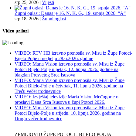
srp 25, 2026
|
Vijesti
Župni oglasi: Danas je 16. N. K. G., 19. srpnja 2026. “A“
srp 18, 2026
|
Župni oglasi
Video prilozi
VIDEO: RTV HB izravno prenosila sv. Misu iz Župe Potoci-
Bijelo Polje u nedjelju 28.6.2026. godine
VIDEO: Maria Vision izravno prenosila sv. Misu iz Župe
Potoci Bijelo-Polje u petak, 12. lipnja 2026. godine na
blagdan Presvetog Srca Isusova
VIDEO: Maria Vision izravno prenosila sv. Misu iz Župe
Potoci Bijelo-Polje u četvrtak, 11. lipnja 2026. godine na
Treću večer trodnevnice
VIDEO: Izvještaj televizije Maria Vision Međugorje o
proslavi Dana Srca Isusova u župi Potoci 2026.
VIDEO: Maria Vision izravno prenosila sv. Misu iz Župe
Potoci Bijelo-Polje u srijedu, 10. lipnja 2026. godine na
Drugu večer trodnevnice
ZEMLJOVID ŽUPE POTOCI - BIJELO POLJA