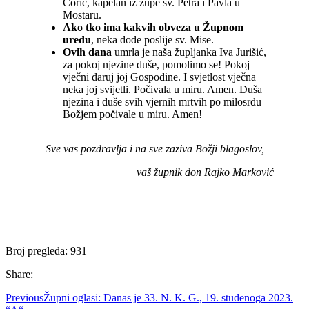
Ćorić, kapelan iz župe sv. Petra i Pavla u
Mostaru.
Ako tko ima kakvih obveza u Župnom
uredu
, neka dođe poslije sv. Mise.
Ovih dana
umrla je naša župljanka Iva Jurišić,
za pokoj njezine duše, pomolimo se! Pokoj
vječni daruj joj Gospodine. I svjetlost vječna
neka joj svijetli. Počivala u miru. Amen. Duša
njezina i duše svih vjernih mrtvih po milosrđu
Božjem počivale u miru. Amen!
Sve vas pozdravlja i na sve zaziva Božji blagoslov,
vaš župnik don Rajko Marković
Broj pregleda:
931
Share:
Previous
Župni oglasi: Danas je 33. N. K. G., 19. studenoga 2023.