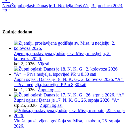
“A“
Next
Župni oglasi: Danas je 1. Nedjelja Došašća, 3. prosinca 2023.
“B”
Zadnje dodano
Zijemlji, proslavljena godišnja sv. Misa, u nedjelju, 2.
kolovoza 2026.
kol 2, 2026
|
Vijesti
Župni oglasi: Danas je 18. N. K. G., 2. kolovoza 2026. “A“
– Prva nedjelja, ispovijed PP. u 8,30 sati
kol 1, 2026
|
Župni oglasi
Župni oglasi: Danas je 17. N. K. G., 26. srpnja 2026. “A“
srp 25, 2026
|
Župni oglasi
Vituša, proslavljena godišnja sv. Misa, u subotu, 25. srpnja
2026.