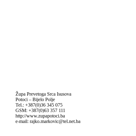
Biskupije Mostar-Duvno Trebinje-Mrkan
Hrvatska biskupska konferencija
Vatikan
Caritas Mostar
KTA: Katolička tiskovna agencija
IKA – Informativna katolička agencija
KT: Katolički tjednik
CNAK: Crkva na kamenu
GK: Glas koncila
MAK: Mali koncil
Župa Prevetoga Srca Isusova
Potoci – Bijelo Polje
Tel.: +387(0)36 345 075
GSM: +387(0)63 357 111
http://www.zupapotoci.ba
e-mail: rajko.markovic@tel.net.ba