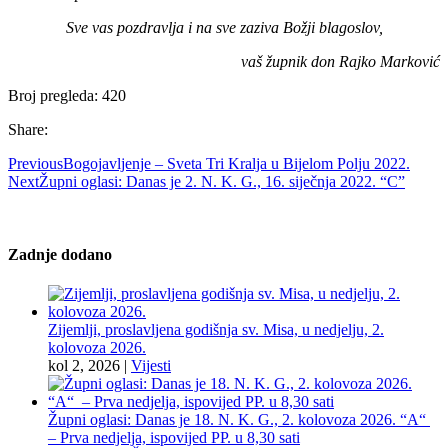
Sve vas pozdravlja i na sve zaziva Božji blagoslov,
vaš župnik don Rajko Marković
Broj pregleda:
420
Share:
Previous
Bogojavljenje – Sveta Tri Kralja u Bijelom Polju 2022.
Next
Župni oglasi: Danas je 2. N. K. G., 16. siječnja 2022. “C”
Zadnje dodano
Zijemlji, proslavljena godišnja sv. Misa, u nedjelju, 2.
kolovoza 2026.
kol 2, 2026
|
Vijesti
Župni oglasi: Danas je 18. N. K. G., 2. kolovoza 2026. “A“
– Prva nedjelja, ispovijed PP. u 8,30 sati