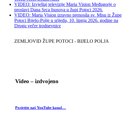
VIDEO: Izvještaj televizije Maria Vision Međugorje o
proslavi Dana Srca Isusova u župi Potoci 2026.
VIDEO: Maria Vision izravno prenosila sv. Misu iz Župe
Potoci Bijelo-Polje u srijedu, 10. lipnja 2026. godine na
Drugu večer trodnevnice
ZEMLJOVID ŽUPE POTOCI - BIJELO POLJA
Video – izdvojeno
Posjetite naš YouTube kanal…