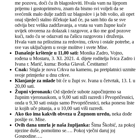
me pozovu, doći ću ih blagosloviti. Hvala vam na lijepom
prijemu i gostoprimstvu, znam da bismo svi voljeli da se
svećenik malo dulje zadrži uz blagoslov i ja bih volio, ali opet
onaj sljedeći stalno iščekuje kad će, pa sam htio da se sve
odvija bez velika zadržavanja, a vrata su vam župne kuće
uvijek otvorena za dolazak i razgovor, a tko me god pozove
kući, rado ću se odazvati na čašicu razgovora i druženja.
Hvala vam na prilozima za redovinu, crkvu i ostale potrebe, a
sve vas uključujem u svoje molitve i svete Mise.
Današnje krštenje u 11,00 sati:
Monika Zadro, Vojno,
rođena u Mostaru, 3. XI. 2021. 4. dijete roditelja Ivica Zadro i
Ivana r. Marić, kuma: Borka Glavaš. Čestitamo!
Cnak:
Stigla je nova Crkva na kamenu, pa pretplatnici uzmite
svoje primjerke u dnu crkve.
Klanjanje za mlade
bit će u župi sv. Ivana u četvrtak, 13. I. u
20,00 sati.
Župni vjeronauk:
Od sljedeće subote započinjemo sa
župnim vjeronaukom, u 9,00 sati niži razredi i Prvopričesnici,
onda u 9,30 sati ostaju samo Prvopričesnici, neka ponesu liste
iz kojih uče pitanja, a u 10,00 sati viši razredi.
Ako tko ima kakvih obveza u Župnom uredu,
neka dođe
poslije sv. Mise.
Ovih dana umrla je naša župljanka:
Šima Škobić, za pokoj
njezine duše, pomolimo se…. Pokoj vječni daruj joj
Gospodine….