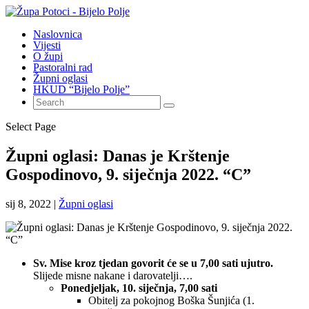
Naslovnica
Vijesti
O župi
Pastoralni rad
Župni oglasi
HKUD “Bijelo Polje”
Select Page
Župni oglasi: Danas je Krštenje
Gospodinovo, 9. siječnja 2022. “C”
sij 8, 2022
|
Župni oglasi
Sv. Mise kroz tjedan govorit će se u 7,00 sati ujutro.
Slijede misne nakane i darovatelji….
Ponedjeljak, 10. siječnja, 7,00 sati
Obitelj za pokojnog Boška Šunjića (1.