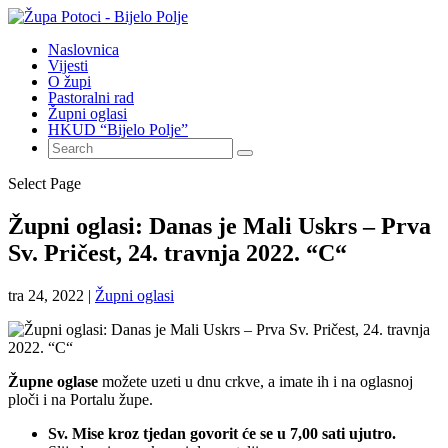
Naslovnica
Vijesti
O župi
Pastoralni rad
Župni oglasi
HKUD “Bijelo Polje”
Select Page
Župni oglasi: Danas je Mali Uskrs – Prva
Sv. Pričest, 24. travnja 2022. “C“
tra 24, 2022
|
Župni oglasi
Župne oglase
možete uzeti u dnu crkve, a imate ih i na oglasnoj
ploči i na Portalu župe.
Sv. Mise kroz tjedan govorit će se u 7,00 sati ujutro.