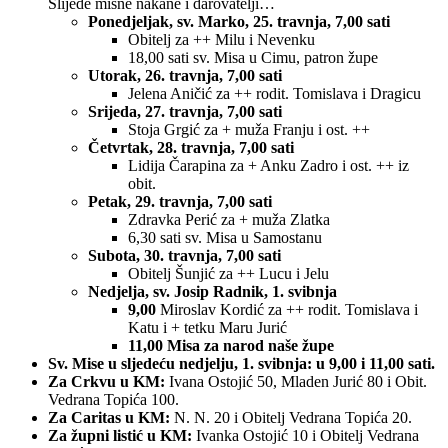
Slijede misne nakane i darovatelji…
Ponedjeljak, sv. Marko, 25. travnja, 7,00 sati
Obitelj za ++ Milu i Nevenku
18,00 sati sv. Misa u Cimu, patron župe
Utorak, 26. travnja, 7,00 sati
Jelena Aničić za ++ rodit. Tomislava i Dragicu
Srijeda, 27. travnja, 7,00 sati
Stoja Grgić za + muža Franju i ost. ++
Četvrtak, 28. travnja, 7,00 sati
Lidija Čarapina za + Anku Zadro i ost. ++ iz
obit.
Petak, 29. travnja, 7,00 sati
Zdravka Perić za + muža Zlatka
6,30 sati sv. Misa u Samostanu
Subota, 30. travnja, 7,00 sati
Obitelj Šunjić za ++ Lucu i Jelu
Nedjelja, sv. Josip Radnik, 1. svibnja
9,00
Miroslav Kordić za ++ rodit. Tomislava i
Katu i + tetku Maru Jurić
11,00 Misa za narod naše župe
Sv. Mise u sljedeću nedjelju, 1. svibnja: u 9,00 i 11,00 sati.
Za Crkvu u KM:
Ivana Ostojić 50, Mladen Jurić 80 i Obit.
Vedrana Topića 100.
Za Caritas u KM:
N. N. 20 i Obitelj Vedrana Topića 20.
Za župni listić u KM:
Ivanka Ostojić 10 i Obitelj Vedrana