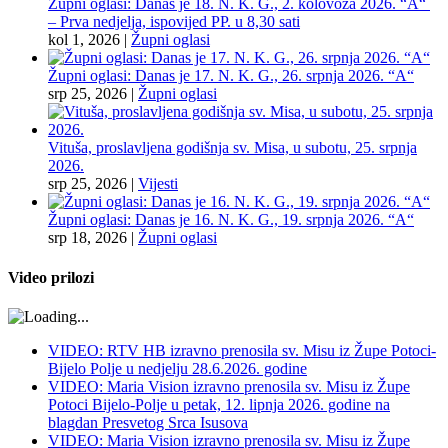
Župni oglasi: Danas je 18. N. K. G., 2. kolovoza 2026. “A“
– Prva nedjelja, ispovijed PP. u 8,30 sati
kol 1, 2026
|
Župni oglasi
Župni oglasi: Danas je 17. N. K. G., 26. srpnja 2026. “A“
srp 25, 2026
|
Župni oglasi
Vituša, proslavljena godišnja sv. Misa, u subotu, 25. srpnja
2026.
srp 25, 2026
|
Vijesti
Župni oglasi: Danas je 16. N. K. G., 19. srpnja 2026. “A“
srp 18, 2026
|
Župni oglasi
Video prilozi
VIDEO: RTV HB izravno prenosila sv. Misu iz Župe Potoci-
Bijelo Polje u nedjelju 28.6.2026. godine
VIDEO: Maria Vision izravno prenosila sv. Misu iz Župe
Potoci Bijelo-Polje u petak, 12. lipnja 2026. godine na
blagdan Presvetog Srca Isusova
VIDEO: Maria Vision izravno prenosila sv. Misu iz Župe