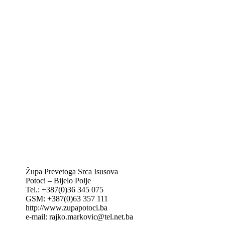
Biskupije Mostar-Duvno Trebinje-Mrkan
Hrvatska biskupska konferencija
Vatikan
Caritas Mostar
KTA: Katolička tiskovna agencija
IKA – Informativna katolička agencija
KT: Katolički tjednik
CNAK: Crkva na kamenu
GK: Glas koncila
MAK: Mali koncil
Župa Prevetoga Srca Isusova
Potoci – Bijelo Polje
Tel.: +387(0)36 345 075
GSM: +387(0)63 357 111
http://www.zupapotoci.ba
e-mail: rajko.markovic@tel.net.ba