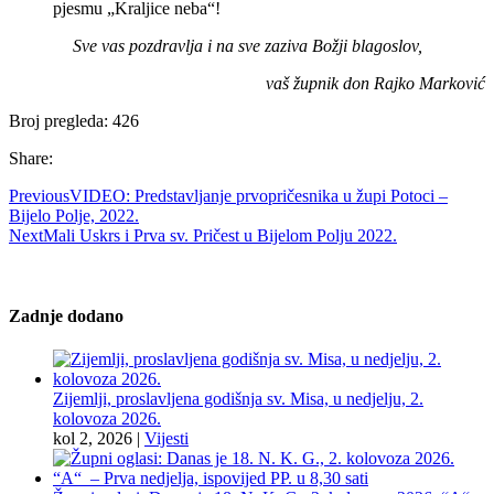
pjesmu „Kraljice neba“!
Sve vas pozdravlja i na sve zaziva Božji blagoslov,
vaš župnik don Rajko Marković
Broj pregleda:
426
Share:
Previous
VIDEO: Predstavljanje prvopričesnika u župi Potoci –
Bijelo Polje, 2022.
Next
Mali Uskrs i Prva sv. Pričest u Bijelom Polju 2022.
Zadnje dodano
Zijemlji, proslavljena godišnja sv. Misa, u nedjelju, 2.
kolovoza 2026.
kol 2, 2026
|
Vijesti