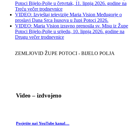
Potoci Bijelo-Polje u četvrtak, 11. lipnja 2026. godine na
Treću večer trodnevnice
VIDEO: Izvještaj televizije Maria Vision Međugorje o
proslavi Dana Srca Isusova u župi Potoci 2026.
VIDEO: Maria Vision izravno prenosila sv. Misu iz Župe
Potoci Bijelo-Polje u srijedu, 10. lipnja 2026. godine na
Drugu večer trodnevnice
ZEMLJOVID ŽUPE POTOCI - BIJELO POLJA
Video – izdvojeno
Posjetite naš YouTube kanal…