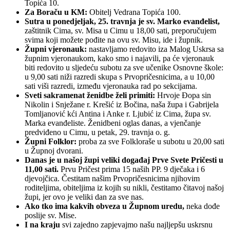
Topića 10.
Za Boraču u KM:
Obitelj Vedrana Topića 100.
Sutra u ponedjeljak, 25. travnja je sv. Marko evanđelist,
zaštitnik Cima, sv. Misa u Cimu u 18,00 sati, preporučujem
svima koji možete pođite na ovu sv. Misu, ide i župnik.
Župni vjeronauk:
nastavljamo redovito iza Malog Uskrsa sa
župnim vjeronaukom, kako smo i najavili, pa će vjeronauk
biti redovito u sljedeću subotu za sve učenike Osnovne škole:
u 9,00 sati niži razredi skupa s Prvopričesnicima, a u 10,00
sati viši razredi, između vjeronauka rad po sekcijama.
Sveti sakramenat ženidbe želi primiti:
Hrvoje Đopa sin
Nikolin i Snježane r. Krešić iz Bočina, naša župa i Gabrijela
Tomljanović kći Antina i Anke r. Ljubić iz Cima, župa sv.
Marka evanđeliste. Ženidbeni oglas danas, a vjenčanje
predviđeno u Cimu, u petak, 29. travnja o. g.
Župni Folklor:
proba za sve Folkloraše u subotu u 20,00 sati
u Župnoj dvorani.
Danas je u našoj župi veliki događaj Prve Svete Pričesti u
11,00 sati.
Prvu Pričest prima 15 naših PP. 9 dječaka i 6
djevojčica. Čestitam našim Prvopričesnicima njihovim
roditeljima, obiteljima iz kojih su nikli, čestitamo čitavoj našoj
župi, jer ovo je veliki dan za sve nas.
Ako tko ima kakvih obveza u Župnom uredu,
neka dođe
poslije sv. Mise.
I na kraju
svi zajedno zapjevajmo našu najljepšu uskrsnu