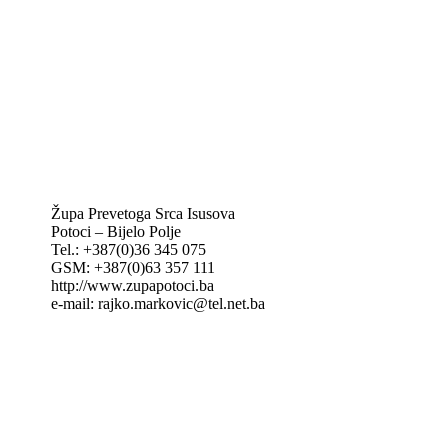
IKA – Informativna katolička agencija
KT: Katolički tjednik
CNAK: Crkva na kamenu
GK: Glas koncila
MAK: Mali koncil
Župa Prevetoga Srca Isusova
Potoci – Bijelo Polje
Tel.: +387(0)36 345 075
GSM: +387(0)63 357 111
http://www.zupapotoci.ba
e-mail: rajko.markovic@tel.net.ba