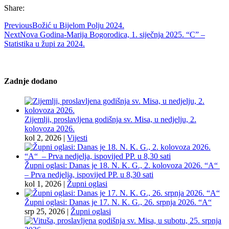
Share:
Previous
Božić u Bijelom Polju 2024.
Next
Nova Godina-Marija Bogorodica, 1. siječnja 2025. “C” –
Statistika u župi za 2024.
Zadnje dodano
Zijemlji, proslavljena godišnja sv. Misa, u nedjelju, 2.
kolovoza 2026.
kol 2, 2026
|
Vijesti
Župni oglasi: Danas je 18. N. K. G., 2. kolovoza 2026. “A“
– Prva nedjelja, ispovijed PP. u 8,30 sati
kol 1, 2026
|
Župni oglasi
Župni oglasi: Danas je 17. N. K. G., 26. srpnja 2026. “A“
srp 25, 2026
|
Župni oglasi