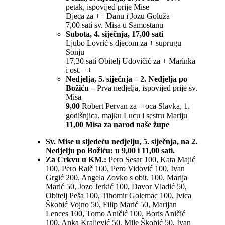
petak, ispovijed prije Mise
Djeca za ++ Danu i Jozu Goluža
7,00 sati sv. Misa u Samostanu
Subota, 4. siječnja, 17,00 sati
Ljubo Lovrić s djecom za + suprugu
Sonju
17,30 sati Obitelj Udovičić za + Marinka
i ost. ++
Nedjelja, 5. siječnja – 2. Nedjelja po
Božiću –
Prva nedjelja, ispovijed prije sv.
Misa
9,00
Robert Pervan za + oca Slavka, 1.
godišnjica, majku Lucu i sestru Mariju
11,00 Misa za narod naše župe
Sv. Mise u sljedeću nedjelju, 5. siječnja, na 2.
Nedjelju po Božiću: u 9,00 i 11,00 sati.
Za Crkvu u KM.:
Pero Sesar 100, Kata Majić
100, Pero Raič 100, Pero Vidović 100, Ivan
Grgić 200, Angela Zovko s obit. 100, Marija
Marić 50, Jozo Jerkić 100, Davor Vladić 50,
Obitelj Peša 100, Tihomir Golemac 100, Ivica
Škobić Vojno 50, Filip Marić 50, Marijan
Lences 100, Tomo Aničić 100, Boris Aničić
100, Anka Kraljević 50, Mile Škobić 50, Ivan