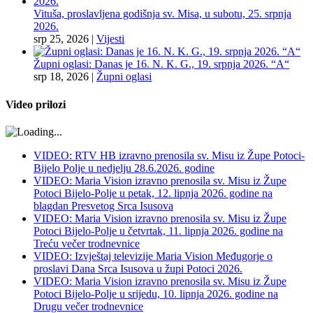
Vituša, proslavljena godišnja sv. Misa, u subotu, 25. srpnja
2026.
srp 25, 2026
|
Vijesti
Župni oglasi: Danas je 16. N. K. G., 19. srpnja 2026. “A“
srp 18, 2026
|
Župni oglasi
Video prilozi
VIDEO: RTV HB izravno prenosila sv. Misu iz Župe Potoci-
Bijelo Polje u nedjelju 28.6.2026. godine
VIDEO: Maria Vision izravno prenosila sv. Misu iz Župe
Potoci Bijelo-Polje u petak, 12. lipnja 2026. godine na
blagdan Presvetog Srca Isusova
VIDEO: Maria Vision izravno prenosila sv. Misu iz Župe
Potoci Bijelo-Polje u četvrtak, 11. lipnja 2026. godine na
Treću večer trodnevnice
VIDEO: Izvještaj televizije Maria Vision Međugorje o
proslavi Dana Srca Isusova u župi Potoci 2026.
VIDEO: Maria Vision izravno prenosila sv. Misu iz Župe
Potoci Bijelo-Polje u srijedu, 10. lipnja 2026. godine na
Drugu večer trodnevnice