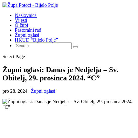
Naslovnica
Vijesti
O župi
Pastoralni rad
Župni oglasi
HKUD “Bijelo Polje”
Select Page
Župni oglasi: Danas je Nedjelja – Sv.
Obitelj, 29. prosinca 2024. “C”
pro 28, 2024
|
Župni oglasi