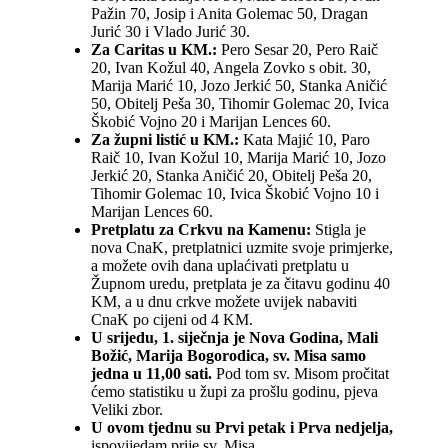
Pažin 70, Josip i Anita Golemac 50, Dragan
Jurić 30 i Vlado Jurić 30.
Za Caritas u KM.:
Pero Sesar 20, Pero Raič
20, Ivan Kožul 40, Angela Zovko s obit. 30,
Marija Marić 10, Jozo Jerkić 50, Stanka Aničić
50, Obitelj Peša 30, Tihomir Golemac 20, Ivica
Škobić Vojno 20 i Marijan Lences 60.
Za župni listić u KM.:
Kata Majić 10, Paro
Raič 10, Ivan Kožul 10, Marija Marić 10, Jozo
Jerkić 20, Stanka Aničić 20, Obitelj Peša 20,
Tihomir Golemac 10, Ivica Škobić Vojno 10 i
Marijan Lences 60.
Pretplatu za Crkvu na Kamenu:
Stigla je
nova CnaK, pretplatnici uzmite svoje primjerke,
a možete ovih dana uplaćivati pretplatu u
Župnom uredu, pretplata je za čitavu godinu 40
KM, a u dnu crkve možete uvijek nabaviti
CnaK po cijeni od 4 KM.
U srijedu, 1. siječnja je Nova Godina, Mali
Božić, Marija Bogorodica, sv. Misa samo
jedna u 11,00 sati.
Pod tom sv. Misom pročitat
ćemo statistiku u župi za prošlu godinu, pjeva
Veliki zbor.
U ovom tjednu su Prvi petak i Prva nedjelja,
ispovijedam prije sv. Misa.