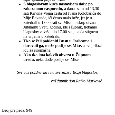
S blagoslovom kuća nastavljam dalje po
zakazanom rasporedu,
a danas sam od 13,30
sati Krivina-Vojna cesta od Ivana Kolobarića do
Mije Bevande, ići ćemo malo brže, jer je u
katedrali u 18,00 sati sv. Misa i biskup otvara
Jubilarnu Svetu godinu, ide i župnik, trebamo
blagoslov završiti do 17,00 sati, pa da stignem
na vrijeme u katedralu.
Tko se želi pokloniti Isusu u Jaslicama i
darovati ga, može poslije sv. Mise,
a svi prilozi
idu za siromašne.
Ako tko ima kakvih obveza u Župnom
uredu,
neka dođe poslije sv. Mise.
Sve vas pozdravlja i na sve zaziva Božji blagoslov,
vaš župnik don Rajko Marković
Broj pregleda:
949