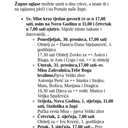
Župne oglase
možete uzeti u dnu crkve, a imate ih i
na oglasnoj ploči i na Portalu naše župe.
Sv. Mise kroz tjedan govorit će se u 17,00
sati, osim na Novu Godinu u 11,00 i četvrtak
u 7,00 sati ujutro.
Slijede misne nakane i
darovatelji…
Ponedjeljak, 30. prosinca, 17,00 sati
Obitelj za + Danicu-Danu Stjepanović, 1.
godišnjica
17,30 sati Obitelj Zovko za ++ Anicu i
Blagu, te Anu i Grgu i ost. ++ iz obitelji
Utorak, 31. prosinca,17,00 sati–sv.
Misa Zahvalnica,Tebe Boga
hvalimo,
Pjeva Veliki zbor
Antonija Perić za ++ Stanka i Stojku,
Matu, Božicu, Marijana i Dragicu
16,30 sati Djeca za ++ rodit. Maricu i
Veljka Spuževića
Srijeda, Nova Godina, 1. siječnja, 11,00
sati, Statistika u župi
Pučka sveta Misa – pjeva Veliki zbor
Četvrtak, 2. siječnja, 7,00 sati
Obitelj za + Ivu Krezić, 1. godišnjica
Petak, 3. siječnja, 17,00 sati –
Prvi