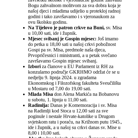
Bogu zahvalnom molitvom za sva dobra koja je
našoj djeci i mladima udijelio u protekloj radnoj
godini i tako završavamo i s vjeronaukom za
ovu školsku godinu.
Na Tijelovo je patron crkve na Buni,
sv. Misa
u 10,00 sati, ide i župnik.
Mjesec svibanj je Gospin mjesec:
Još imamo
do petka u 18,00 sati u našoj crkvi pobožnost
Gospi pa sv. Misa, predmole naša djeca,
Prvopričesnici i ministranti, a u petak svečano
završavamo Gospin mjesec svibanj.
Izbori
za članove u EU Parlament iz RH za
konzularno područje GKRHMO održat će se u
nedjelju 9. lipnja 2024. u zgradama
Ekonomskog i Filozofskog fakulteta Sveučilišta
u Mostaru od 7,00 do 19,00 sati.
Mlada Misa
don Alena Markića na Bobanovu
u subotu, 1. lipnja u 11,00 sati.
Radimlja:
Danas je Komemoracija i sv. Misa
na Radimlji kod Stoca u 12,00 sati za sve
poginule i nestale Hrvate-katolike u Drugom
svjetskom ratu i poraću, na Križnom putu 1945.,
ide i župnik, a u našoj su crkvi danas sv. Mise u
8,00 i 10,00 sati.