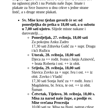
na oglasnoj ploči i na Portalu naše župe. Imate i
plakate za Srce Isusovo u dnu crkve s jedne strane
listić, a s druge strane plakati.
Sv. Mise kroz tjedan govorit će se: od
ponedjeljka do petka u 18,00 sati, a u subotu
u 7,00 sati ujutro.
Slijede misne nakane i
darovatelji….
Ponedjeljak, 27. svibnja, 18,00 sati
Za pokojnu Anku Zadro
17,30 sati Zdravka Galić za + supr. Dragu
i kći Ružicu
Utorak, 28. svibnja, 18,00 sati
Djeca za ++ rodit. Ivana i Janju Azinović,
+ brata Roberta i ost. ++ iz obit.
Srijeda, 29. svibnja, 18,00 sati
Slavica Zovko za + supr. Ivu i ost. ++ iz
obit. Zovko i Vladić
17,30 sati Sonja Jurić za ++ rodit. Jozu i
Magdalenu, br. Ivicu, te ost. ++ iz obit.
Šuman
Četvrtak, Tijelovo, 30. svibnja, 18,00 s.
Misa za narod naše župe, a poslije sv.
Mise svečana Procesija
10,00 sati sv. Misa na Buni, patron crkve