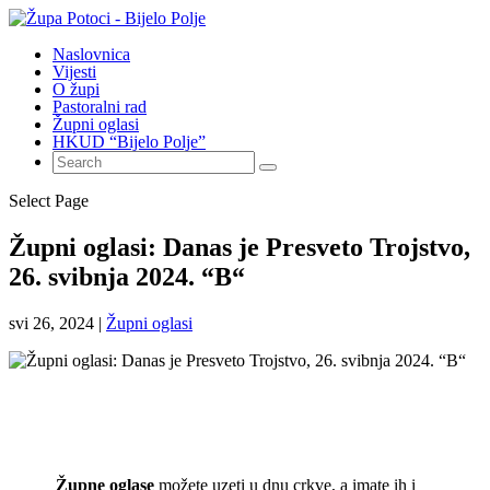
Naslovnica
Vijesti
O župi
Pastoralni rad
Župni oglasi
HKUD “Bijelo Polje”
Select Page
Župni oglasi: Danas je Presveto Trojstvo,
26. svibnja 2024. “B“
svi 26, 2024
|
Župni oglasi
Župne oglase
možete uzeti u dnu crkve, a imate ih i