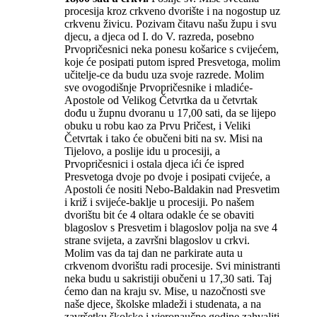
procesija kroz crkveno dvorište i na nogostup uz
crkvenu živicu. Pozivam čitavu našu župu i svu
djecu, a djeca od I. do V. razreda, posebno
Prvopričesnici neka ponesu košarice s cvijećem,
koje će posipati putom ispred Presvetoga, molim
učitelje-ce da budu uza svoje razrede. Molim
sve ovogodišnje Prvopričesnike i mladiće-
Apostole od Velikog Četvrtka da u četvrtak
dođu u župnu dvoranu u 17,00 sati, da se lijepo
obuku u robu kao za Prvu Pričest, i Veliki
Četvrtak i tako će obučeni biti na sv. Misi na
Tijelovo, a poslije idu u procesiji, a
Prvopričesnici i ostala djeca ići će ispred
Presvetoga dvoje po dvoje i posipati cvijeće, a
Apostoli će nositi Nebo-Baldakin nad Presvetim
i križ i svijeće-baklje u procesiji. Po našem
dvorištu bit će 4 oltara odakle će se obaviti
blagoslov s Presvetim i blagoslov polja na sve 4
strane svijeta, a završni blagoslov u crkvi.
Molim vas da taj dan ne parkirate auta u
crkvenom dvorištu radi procesije. Svi ministranti
neka budu u sakristiji obučeni u 17,30 sati. Taj
ćemo dan na kraju sv. Mise, u nazočnosti sve
naše djece, školske mladeži i studenata, a na
završetku školske i vjeronaučne godine zahvaliti