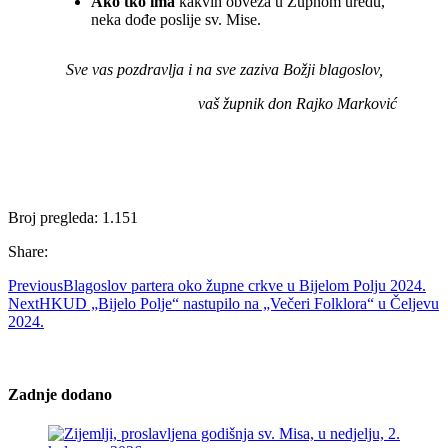
Ako tko ima
kakvih obveza u Župnom uredu,
neka dođe poslije sv. Mise.
Sve vas pozdravlja i na sve zaziva Božji blagoslov,
vaš župnik don Rajko Marković
Broj pregleda:
1.151
Share:
Previous
Blagoslov partera oko župne crkve u Bijelom Polju 2024.
Next
HKUD „Bijelo Polje“ nastupilo na „Večeri Folklora“ u Čeljevu
2024.
Zadnje dodano