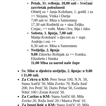
Petak, 31. svibnja, 18,00 sati – Svečani
završetak pobožnosti
Obitelj za + Janju Kolobara, 1. godiš. i za
++ Stojana, Vinka i Darija
7,00 sati sv. Misa u Samostanu
17,30 sati Roditelji za + sina Željka
Crnjac, ++ rodit. Matu i Ivu, Iliju i Jaku
Subota, 1. lipnja, 7,00 sati
Matija Kolobarić s djecom za + supr.
Andriju i ost. ++
6,30 sati sv. Misa u Samostanu
Nedjelja, 2. lipnja
9,00
Zdravko Bošnjak za ++ Ivanku,
Elizabetu i Stanka
11,00 Misa za narod naše župe
Sv. Mise u sljedeću nedjelju, 2. lipnja: u 9,00
i 11,00 sati.
Za Crkvu u KM:
Pero Sesar 100, N.N. 50,
Stana Aničić 50, Mila Zovko 70, Ruža Jurić
200, Ivo Perić 50, Dario Pehar 50, Gordana
Nikić 100 i Zoran Krezić 50.
Za Caritas u KM:
Stana Aničić 60, Mila
Zovko 20, Ruža Jurić 20 i Marica Perić 10.
Za župni listić u KM:
Stana Aničić 10, Mila