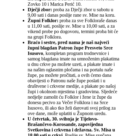
Zovko 10 i Marica Perić 10.
Dječji zbor:
proba za Dječji zbor u subotu u
9,00 sati i danas poslije rane sv. Mise na koru.
Župni Folklor:
proba za sve Folkloraše danas
u 11,00 sati, poslije sv. Mise u 10,00 sati, a za
vikend probe po dogovoru, termini proba bit će
na grupi Folklora.
Braćo i sestre, pred nama je naš najveći
župni blagdan Patron župe Presveto Srce
Isusovo
, kompletan program trodnevnice i
samog blagdana imate na umnoženim plakatima
u dnu crkve pa možete uzeti, a plakate imate i
na našim oglasnim pločama i na portalu naše
župe, pa možete pročitati, a ovih ćemo dana
obavijesti o Patronu naše župe poslati i u
društvene i crkvene medije, a plakate po našoj
župi i okolnom mjestima i gradovima. Sljedeće
nedjelje zamolit ću Folklor i žene iz župe da
donesu pecivo za Večer Folklora i na Srce
Isusovo, ili ako tko želi darovati svoj prilog za
ove dane, može uplatiti u Župnom uredu.
U četvrtak, 30. svibnja je Tijelovo-
Brašančevo-Korosande, zapovijedna
Svetkovina i crkvena i državna. Sv. Misa u
18,00 sati u crkvi.
Poslije sv. Mise svečana