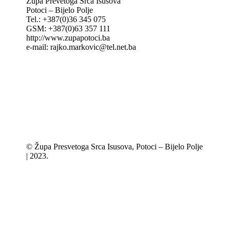
Župa Prevetoga Srca Isusova
Potoci – Bijelo Polje
Tel.: +387(0)36 345 075
GSM: +387(0)63 357 111
http://www.zupapotoci.ba
e-mail: rajko.markovic@tel.net.ba
© Župa Presvetoga Srca Isusova, Potoci – Bijelo Polje
| 2023.