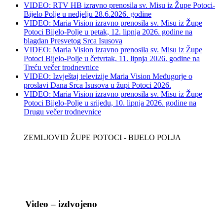
VIDEO: RTV HB izravno prenosila sv. Misu iz Župe Potoci-
Bijelo Polje u nedjelju 28.6.2026. godine
VIDEO: Maria Vision izravno prenosila sv. Misu iz Župe
Potoci Bijelo-Polje u petak, 12. lipnja 2026. godine na
blagdan Presvetog Srca Isusova
VIDEO: Maria Vision izravno prenosila sv. Misu iz Župe
Potoci Bijelo-Polje u četvrtak, 11. lipnja 2026. godine na
Treću večer trodnevnice
VIDEO: Izvještaj televizije Maria Vision Međugorje o
proslavi Dana Srca Isusova u župi Potoci 2026.
VIDEO: Maria Vision izravno prenosila sv. Misu iz Župe
Potoci Bijelo-Polje u srijedu, 10. lipnja 2026. godine na
Drugu večer trodnevnice
ZEMLJOVID ŽUPE POTOCI - BIJELO POLJA
Video – izdvojeno