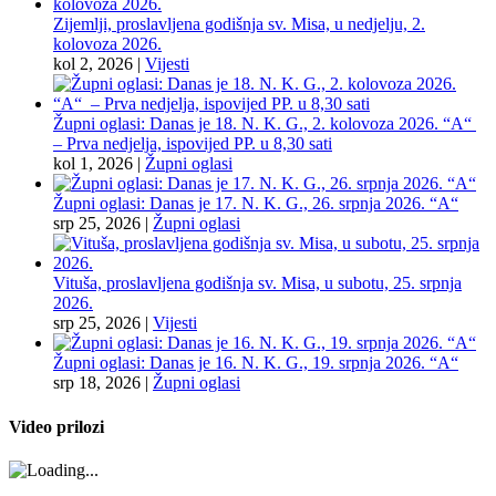
Zijemlji, proslavljena godišnja sv. Misa, u nedjelju, 2.
kolovoza 2026.
kol 2, 2026
|
Vijesti
Župni oglasi: Danas je 18. N. K. G., 2. kolovoza 2026. “A“
– Prva nedjelja, ispovijed PP. u 8,30 sati
kol 1, 2026
|
Župni oglasi
Župni oglasi: Danas je 17. N. K. G., 26. srpnja 2026. “A“
srp 25, 2026
|
Župni oglasi
Vituša, proslavljena godišnja sv. Misa, u subotu, 25. srpnja
2026.
srp 25, 2026
|
Vijesti
Župni oglasi: Danas je 16. N. K. G., 19. srpnja 2026. “A“
srp 18, 2026
|
Župni oglasi
Video prilozi