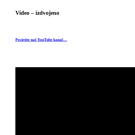
Video – izdvojeno
Posjetite naš YouTube kanal…