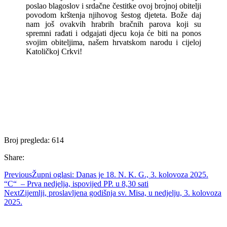
poslao blagoslov i srdačne čestitke ovoj brojnoj obitelji
povodom krštenja njihovog šestog djeteta. Bože daj
nam još ovakvih hrabrih bračnih parova koji su
spremni rađati i odgajati djecu koja će biti na ponos
svojim obiteljima, našem hrvatskom narodu i cijeloj
Katoličkoj Crkvi!
Broj pregleda:
614
Share:
Previous
Župni oglasi: Danas je 18. N. K. G., 3. kolovoza 2025.
“C“ – Prva nedjelja, ispovijed PP. u 8,30 sati
Next
Zijemlji, proslavljena godišnja sv. Misa, u nedjelju, 3. kolovoza
2025.