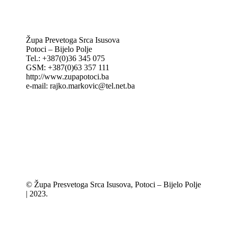
MAK: Mali koncil
Župa Prevetoga Srca Isusova
Potoci – Bijelo Polje
Tel.: +387(0)36 345 075
GSM: +387(0)63 357 111
http://www.zupapotoci.ba
e-mail: rajko.markovic@tel.net.ba
© Župa Presvetoga Srca Isusova, Potoci – Bijelo Polje
| 2023.