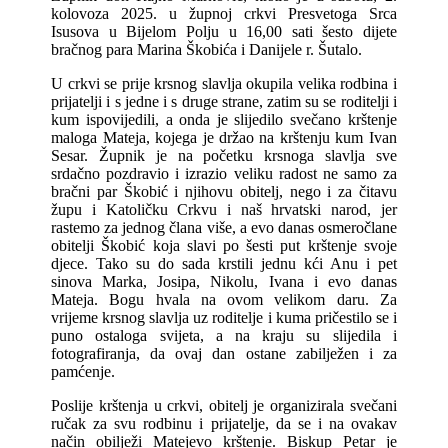
kolovoza 2025. u župnoj crkvi Presvetoga Srca
Isusova u Bijelom Polju u 16,00 sati šesto dijete
bračnog para Marina Škobića i Danijele r. Šutalo.
U crkvi se prije krsnog slavlja okupila velika rodbina i
prijatelji i s jedne i s druge strane, zatim su se roditelji i
kum ispovijedili, a onda je slijedilo svečano krštenje
maloga Mateja, kojega je držao na krštenju kum Ivan
Sesar. Župnik je na početku krsnoga slavlja sve
srdačno pozdravio i izrazio veliku radost ne samo za
bračni par Škobić i njihovu obitelj, nego i za čitavu
župu i Katoličku Crkvu i naš hrvatski narod, jer
rastemo za jednog člana više, a evo danas osmeročlane
obitelji Škobić koja slavi po šesti put krštenje svoje
djece. Tako su do sada krstili jednu kći Anu i pet
sinova Marka, Josipa, Nikolu, Ivana i evo danas
Mateja. Bogu hvala na ovom velikom daru. Za
vrijeme krsnog slavlja uz roditelje i kuma pričestilo se i
puno ostaloga svijeta, a na kraju su slijedila i
fotografiranja, da ovaj dan ostane zabilježen i za
pamćenje.
Poslije krštenja u crkvi, obitelj je organizirala svečani
ručak za svu rodbinu i prijatelje, da se i na ovakav
način obilježi Matejevo krštenje. Biskup Petar je