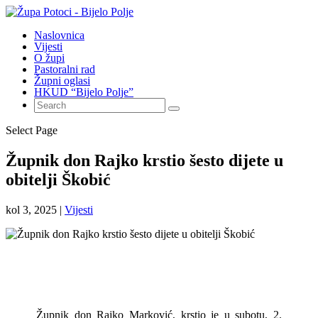
Naslovnica
Vijesti
O župi
Pastoralni rad
Župni oglasi
HKUD “Bijelo Polje”
Select Page
Župnik don Rajko krstio šesto dijete u
obitelji Škobić
kol 3, 2025
|
Vijesti
Župnik don Rajko Marković, krstio je u subotu, 2.