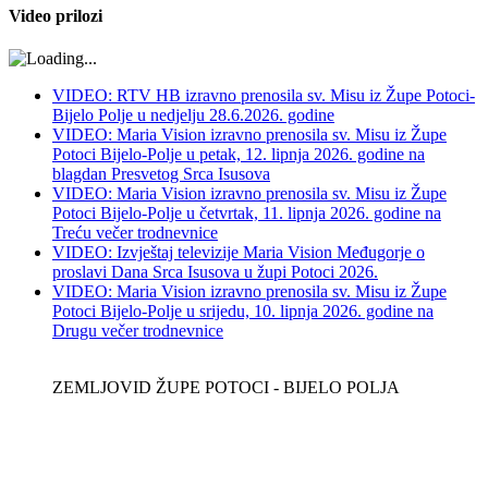
Video prilozi
VIDEO: RTV HB izravno prenosila sv. Misu iz Župe Potoci-
Bijelo Polje u nedjelju 28.6.2026. godine
VIDEO: Maria Vision izravno prenosila sv. Misu iz Župe
Potoci Bijelo-Polje u petak, 12. lipnja 2026. godine na
blagdan Presvetog Srca Isusova
VIDEO: Maria Vision izravno prenosila sv. Misu iz Župe
Potoci Bijelo-Polje u četvrtak, 11. lipnja 2026. godine na
Treću večer trodnevnice
VIDEO: Izvještaj televizije Maria Vision Međugorje o
proslavi Dana Srca Isusova u župi Potoci 2026.
VIDEO: Maria Vision izravno prenosila sv. Misu iz Župe
Potoci Bijelo-Polje u srijedu, 10. lipnja 2026. godine na
Drugu večer trodnevnice
ZEMLJOVID ŽUPE POTOCI - BIJELO POLJA