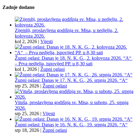
Zadnje dodano
Zijemlji, proslavljena godišnja sv. Misa, u nedjelju, 2.
kolovoza 2026.
kol 2, 2026
|
Vijesti
Župni oglasi: Danas je 18. N. K. G., 2. kolovoza 2026. “A“
– Prva nedjelja, ispovijed PP. u 8,30 sati
kol 1, 2026
|
Župni oglasi
Župni oglasi: Danas je 17. N. K. G., 26. srpnja 2026. “A“
srp 25, 2026
|
Župni oglasi
Vituša, proslavljena godišnja sv. Misa, u subotu, 25. srpnja
2026.
srp 25, 2026
|
Vijesti
Župni oglasi: Danas je 16. N. K. G., 19. srpnja 2026. “A“
srp 18, 2026
|
Župni oglasi