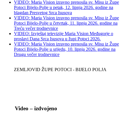
VIDEO: Maria Vision izravno prenosila sv. Misu iz Župe
Potoci Bijelo-Polje u petak, 12. lipnja 2026. godine na
blagdan Presvetog Srca Isusova
VIDEO: Maria Vision izravno prenosila sv. Misu iz Župe
Potoci Bijelo-Polje u četvrtak, 11. lipnja 2026. godine na
Treću večer trodnevnice
VIDEO: Izvještaj televizije Maria Vision Međugorje o
proslavi Dana Srca Isusova u župi Potoci 2026.
VIDEO: Maria Vision izravno prenosila sv. Misu iz Župe
Potoci Bijelo-Polje u srijedu, 10. lipnja 2026. godine na
Drugu večer trodnevnice
ZEMLJOVID ŽUPE POTOCI - BIJELO POLJA
Video – izdvojeno