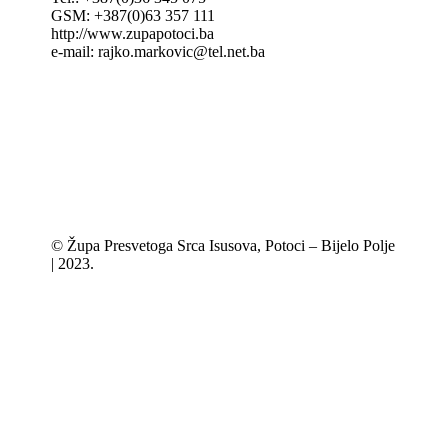
GSM: +387(0)63 357 111
http://www.zupapotoci.ba
e-mail: rajko.markovic@tel.net.ba
© Župa Presvetoga Srca Isusova, Potoci – Bijelo Polje
| 2023.