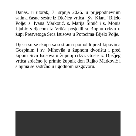
Danas, u utorak, 7. srpnja 2026. u prijepodnevnim
satima časne sestre iz Dječjeg vrtića „Sv. Klara“ Bijelo
Polje: s. Ivana Markotić, s. Marija Šimić i s. Monia
Ljubić s djecom iz Vrtića posjetili su župnu crkvu u
župi Presvetoga Srca Isusova u Potocima-Bijelo Polje.
Djeca su se skupa sa sestrama pomolili pred kipovima
Gospinim i sv. Mihovila u župnom dvorištu i pred
kipom Srca Isusova u župnoj crkvi. Goste iz Dječjeg
vrtića srdačno je primio župnik don Rajko Marković i
s njima se zadržao u ugodnom razgovoru.