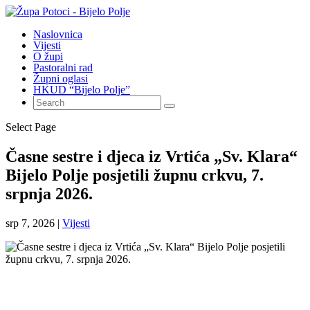
Naslovnica
Vijesti
O župi
Pastoralni rad
Župni oglasi
HKUD “Bijelo Polje”
Select Page
Časne sestre i djeca iz Vrtića „Sv. Klara“
Bijelo Polje posjetili župnu crkvu, 7.
srpnja 2026.
srp 7, 2026
|
Vijesti