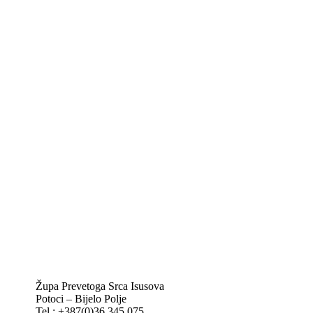
Kontakt info
Biskupije Mostar-Duvno Trebinje-Mrkan
Hrvatska biskupska konferencija
Vatikan
Caritas Mostar
KTA: Katolička tiskovna agencija
IKA – Informativna katolička agencija
KT: Katolički tjednik
CNAK: Crkva na kamenu
GK: Glas koncila
MAK: Mali koncil
Župa Prevetoga Srca Isusova
Potoci – Bijelo Polje
Tel.: +387(0)36 345 075