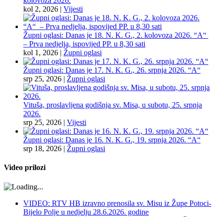
kolovoza 2026.
kol 2, 2026
|
Vijesti
Župni oglasi: Danas je 18. N. K. G., 2. kolovoza 2026. “A“
– Prva nedjelja, ispovijed PP. u 8,30 sati
kol 1, 2026
|
Župni oglasi
Župni oglasi: Danas je 17. N. K. G., 26. srpnja 2026. “A“
srp 25, 2026
|
Župni oglasi
Vituša, proslavljena godišnja sv. Misa, u subotu, 25. srpnja
2026.
srp 25, 2026
|
Vijesti
Župni oglasi: Danas je 16. N. K. G., 19. srpnja 2026. “A“
srp 18, 2026
|
Župni oglasi
Video prilozi
VIDEO: RTV HB izravno prenosila sv. Misu iz Župe Potoci-
Bijelo Polje u nedjelju 28.6.2026. godine