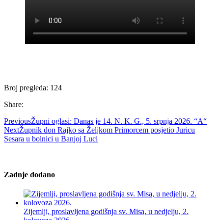
Broj pregleda:
124
Share:
Previous
Župni oglasi: Danas je 14. N. K. G., 5. srpnja 2026. “A“
Next
Župnik don Rajko sa Željkom Primorcem posjetio Juricu
Sesara u bolnici u Banjoj Luci
Zadnje dodano
Zijemlji, proslavljena godišnja sv. Misa, u nedjelju, 2.