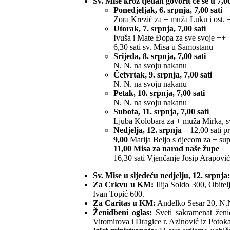
Sv. Mise kroz tjedan govorit će se u 7,00
Ponedjeljak, 6. srpnja, 7,00 sati
Zora Krezić za + muža Luku i ost. +
Utorak, 7. srpnja, 7,00 sati
Ivuša i Mate Đopa za sve svoje ++
6,30 sati sv. Misa u Samostanu
Srijeda, 8. srpnja, 7,00 sati
N. N. na svoju nakanu
Četvrtak, 9. srpnja, 7,00 sati
N. N. na svoju nakanu
Petak, 10. srpnja, 7,00 sati
N. N. na svoju nakanu
Subota, 11. srpnja, 7,00 sati
Ljuba Kolobara za + muža Mirka, sv
Nedjelja, 12. srpnja
– 12,00 sati p
9,00
Marija Beljo s djecom za + supr.
11,00 Misa za narod naše župe
16,30 sati Vjenčanje Josip Arapović
Sv. Mise u sljedeću nedjelju, 12. srpnja: 
Za Crkvu u KM:
Ilija Soldo 300, Obitel
Ivan Topić 600.
Za Caritas u KM:
Anđelko Sesar 20, N.N
Ženidbeni oglas:
Sveti sakramenat ženid
Vitomirova i Dragice r. Azinović iz Potoka