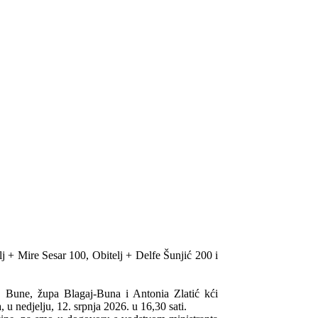
j + Mire Sesar 100, Obitelj + Delfe Šunjić 200 i
s Bune, župa Blagaj-Buna i Antonia Zlatić kći
u nedjelju, 12. srpnja 2026. u 16,30 sati.