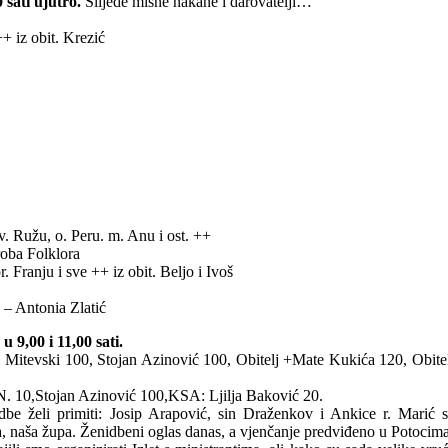
 sati ujutro.
Slijede misne nakane i darovatelji…
+ iz obit. Krezić
. Ružu, o. Peru. m. Anu i ost. ++
roba Folklora
 Franju i sve ++ iz obit. Beljo i Ivoš
 – Antonia Zlatić
u 9,00 i 11,00 sati.
j Mitevski 100, Stojan Azinović 100, Obitelj +Mate Kukića 120, Obitel
. 10,Stojan Azinović 100,KSA: Ljilja Baković 20.
be želi primiti: Josip Arapović, sin Draženkov i Ankice r. Marić 
, naša župa. Ženidbeni oglas danas, a vjenčanje predviđeno u Potocima, 