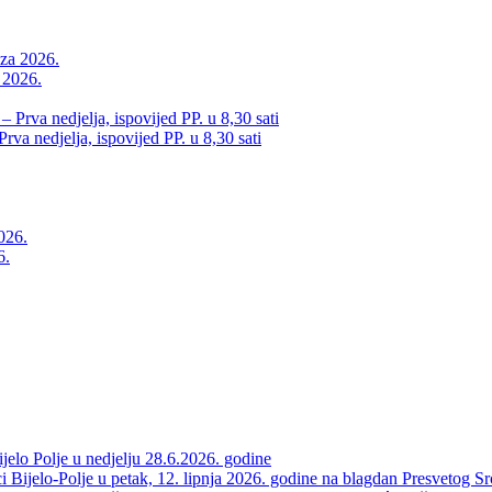
a 2026.
va nedjelja, ispovijed PP. u 8,30 sati
6.
elo Polje u nedjelju 28.6.2026. godine
 Bijelo-Polje u petak, 12. lipnja 2026. godine na blagdan Presvetog Sr