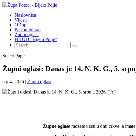
Naslovnica
Vijesti
O župi
Pastoralni rad
Župni oglasi
HKUD “Bijelo Polje”
Select Page
Župni oglasi: Danas je 14. N. K. G., 5. srp
srp 4, 2026
|
Župni oglasi
Župne oglase
možete uzeti u dnu crkve, a imate i