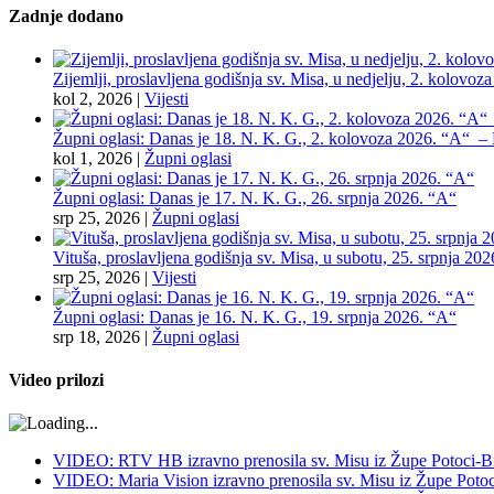
Zadnje dodano
Zijemlji, proslavljena godišnja sv. Misa, u nedjelju, 2. kolovoz
kol 2, 2026
|
Vijesti
Župni oglasi: Danas je 18. N. K. G., 2. kolovoza 2026. “A“ – Pr
kol 1, 2026
|
Župni oglasi
Župni oglasi: Danas je 17. N. K. G., 26. srpnja 2026. “A“
srp 25, 2026
|
Župni oglasi
Vituša, proslavljena godišnja sv. Misa, u subotu, 25. srpnja 202
srp 25, 2026
|
Vijesti
Župni oglasi: Danas je 16. N. K. G., 19. srpnja 2026. “A“
srp 18, 2026
|
Župni oglasi
Video prilozi
VIDEO: RTV HB izravno prenosila sv. Misu iz Župe Potoci-Bij
VIDEO: Maria Vision izravno prenosila sv. Misu iz Župe Potoci