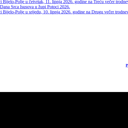
Bijelo-Polje u četvrtak, 11. lipnja 2026. godine na Treću večer trodne
 Dana Srca Isusova u župi Potoci 2026.
Bijelo-Polje u srijedu, 10. lipnja 2026. godine na Drugu večer trodne
P