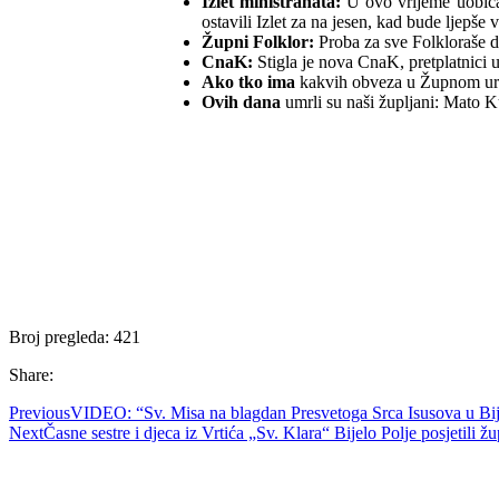
Izlet ministranata:
U ovo vrijeme uobičaj
ostavili Izlet za na jesen, kad bude ljepše 
Župni Folklor:
Proba za sve Folkloraše da
CnaK:
Stigla je nova CnaK, pretplatnici u
Ako tko ima
kakvih obveza u Župnom ured
Ovih dana
umrli su naši župljani: Mato K
Broj pregleda:
421
Share:
Previous
VIDEO: “Sv. Misa na blagdan Presvetoga Srca Isusova u Bi
Next
Časne sestre i djeca iz Vrtića „Sv. Klara“ Bijelo Polje posjetili ž