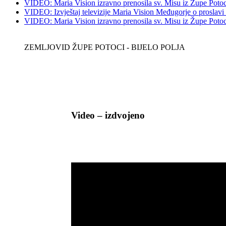
VIDEO: Maria Vision izravno prenosila sv. Misu iz Župe Potoci 
VIDEO: Izvještaj televizije Maria Vision Međugorje o proslavi
VIDEO: Maria Vision izravno prenosila sv. Misu iz Župe Potoci 
ZEMLJOVID ŽUPE POTOCI - BIJELO POLJA
Video – izdvojeno