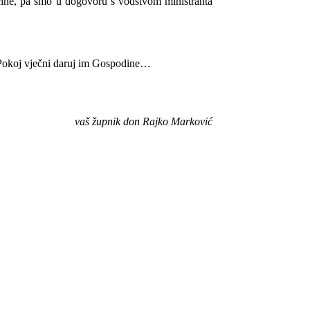
rućine, pa smo u dogovoru s vodstvom ministranta
! Pokoj vječni daruj im Gospodine…
vaš župnik don Rajko Marković