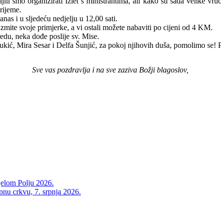
ili smo organizirati Izlet s ministrantima, ali kako su sada velike v
vrijeme.
nas i u sljedeću nedjelju u 12,00 sati.
zmite svoje primjerke, a vi ostali možete nabaviti po cijeni od 4 KM.
u, neka dođe poslije sv. Mise.
ukić, Mira Sesar i Delfa Šunjić, za pokoj njihovih duša, pomolimo se
Sve vas pozdravlja i na sve zaziva Božji blagoslov,
jelom Polju 2026.
upnu crkvu, 7. srpnja 2026.