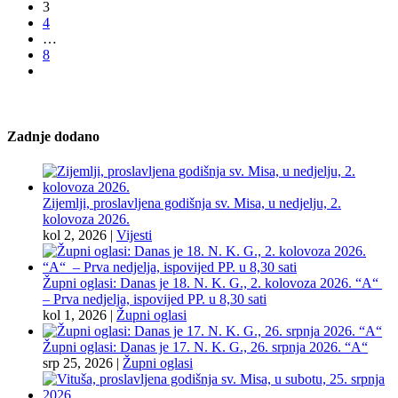
3
4
…
8
Zadnje dodano
Zijemlji, proslavljena godišnja sv. Misa, u nedjelju, 2.
kolovoza 2026.
kol 2, 2026
|
Vijesti
Župni oglasi: Danas je 18. N. K. G., 2. kolovoza 2026. “A“
– Prva nedjelja, ispovijed PP. u 8,30 sati
kol 1, 2026
|
Župni oglasi
Župni oglasi: Danas je 17. N. K. G., 26. srpnja 2026. “A“
srp 25, 2026
|
Župni oglasi