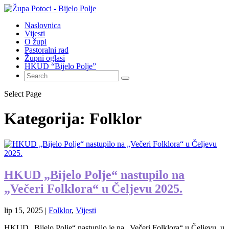
Naslovnica
Vijesti
O župi
Pastoralni rad
Župni oglasi
HKUD “Bijelo Polje”
Select Page
Kategorija:
Folklor
HKUD „Bijelo Polje“ nastupilo na
„Večeri Folklora“ u Čeljevu 2025.
lip 15, 2025
|
Folklor
,
Vijesti
HKUD „Bijelo Polje“ nastupilo je na „Večeri Folklora“ u Čeljevu, u