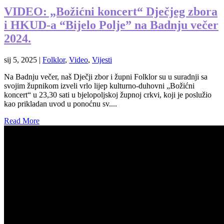
VIDEO: „Božićni koncert“ Dječjeg zbora
i HKUD-a “Bijelo Polje” na Badnju večer
2024.
sij 5, 2025
|
Folklor
,
Video
,
Vijesti
Na Badnju večer, naš Dječji zbor i župni Folklor su u suradnji sa
svojim župnikom izveli vrlo lijep kulturno-duhovni „Božićni
koncert“ u 23,30 sati u bjelopoljskoj župnoj crkvi, koji je poslužio
kao prikladan uvod u ponoćnu sv....
Read More