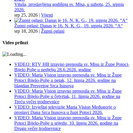
Vituša, proslavljena godišnja sv. Misa, u subotu, 25. srpnja
2026.
srp 25, 2026
|
Vijesti
Župni oglasi: Danas je 16. N. K. G., 19. srpnja 2026. “A“
srp 18, 2026
|
Župni oglasi
Video prilozi
VIDEO: RTV HB izravno prenosila sv. Misu iz Župe Potoci-
Bijelo Polje u nedjelju 28.6.2026. godine
VIDEO: Maria Vision izravno prenosila sv. Misu iz Župe
Potoci Bijelo-Polje u petak, 12. lipnja 2026. godine na
blagdan Presvetog Srca Isusova
VIDEO: Maria Vision izravno prenosila sv. Misu iz Župe
Potoci Bijelo-Polje u četvrtak, 11. lipnja 2026. godine na
Treću večer trodnevnice
VIDEO: Izvještaj televizije Maria Vision Međugorje o
proslavi Dana Srca Isusova u župi Potoci 2026.
VIDEO: Maria Vision izravno prenosila sv. Misu iz Župe
Potoci Bijelo-Polje u srijedu, 10. lipnja 2026. godine na
Drugu večer trodnevnice