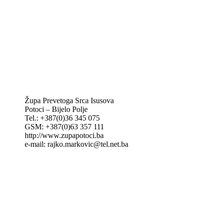
IKA – Informativna katolička agencija
KT: Katolički tjednik
CNAK: Crkva na kamenu
GK: Glas koncila
MAK: Mali koncil
Župa Prevetoga Srca Isusova
Potoci – Bijelo Polje
Tel.: +387(0)36 345 075
GSM: +387(0)63 357 111
http://www.zupapotoci.ba
e-mail: rajko.markovic@tel.net.ba