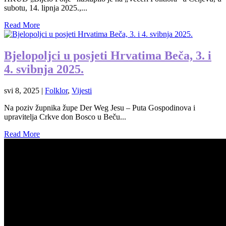
subotu, 14. lipnja 2025.,...
Read More
Bjelopoljci u posjeti Hrvatima Beča, 3. i
4. svibnja 2025.
svi 8, 2025
|
Folklor
,
Vijesti
Na poziv župnika župe Der Weg Jesu – Puta Gospodinova i
upravitelja Crkve don Bosco u Beču...
Read More