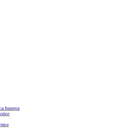
ca Isusova
vnice
vnice