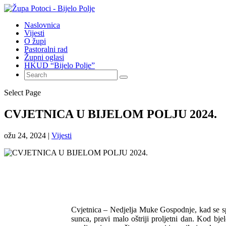
Naslovnica
Vijesti
O župi
Pastoralni rad
Župni oglasi
HKUD “Bijelo Polje”
Select Page
CVJETNICA U BIJELOM POLJU 2024.
ožu 24, 2024
|
Vijesti
Cvjetnica – Nedjelja Muke Gospodnje, kad se s
sunca, pravi malo oštriji proljetni dan. Kod bje