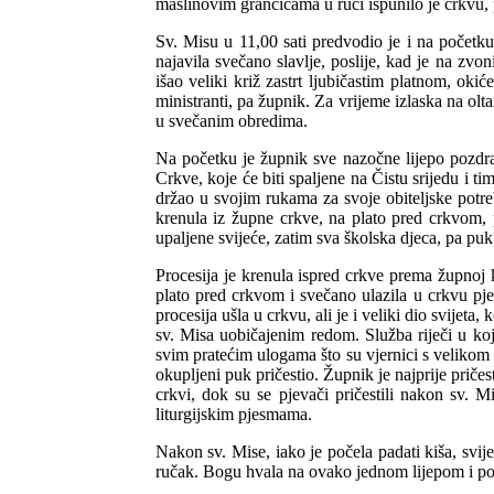
maslinovim grančicama u ruci ispunilo je crkvu, 
Sv. Misu u 11,00 sati predvodio je i na početku
najavila svečano slavlje, poslije, kad je na zvon
išao veliki križ zastrt ljubičastim platnom, oki
ministranti, pa župnik. Za vrijeme izlaska na ol
u svečanim obredima.
Na početku je župnik sve nazočne lijepo pozdrav
Crkve, koje će biti spaljene na Čistu srijedu i 
držao u svojim rukama za svoje obiteljske potre
krenula iz župne crkve, na plato pred crkvom, 
upaljene svijeće, zatim sva školska djeca, pa puk 
Procesija je krenula ispred crkve prema župnoj k
plato pred crkvom i svečano ulazila u crkvu pje
procesija ušla u crkvu, ali je i veliki dio svijet
sv. Misa uobičajenim redom. Služba riječi u kojo
svim pratećim ulogama što su vjernici s velikom po
okupljeni puk pričestio. Župnik je najprije pričest
crkvi, dok su se pjevači pričestili nakon sv. M
liturgijskim pjesmama.
Nakon sv. Mise, iako je počela padati kiša, svi
ručak. Bogu hvala na ovako jednom lijepom i po