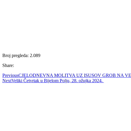
Broj pregleda:
2.089
Share:
Previous
CJELODNEVNA MOLITVA UZ ISUSOV GROB NA VELI
Next
Veliki Četvrtak u Bijelom Polju, 28. ožujka 2024.