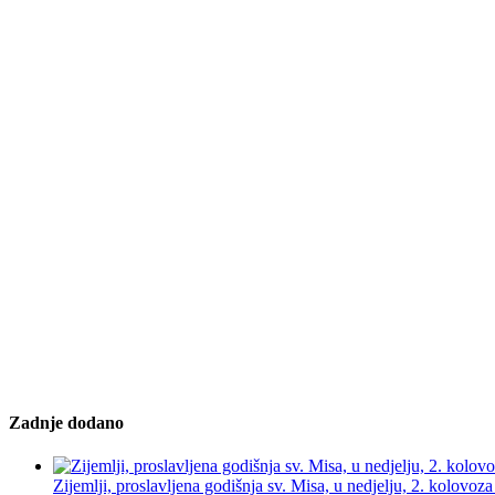
Zadnje dodano
Zijemlji, proslavljena godišnja sv. Misa, u nedjelju, 2. kolovoz