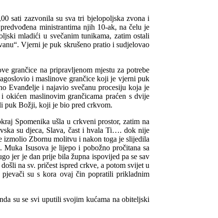
0 sati zazvonila su sva tri bjelopoljska zvona i
ar predvođena ministrantima njih 10-ak, na čelu je
oljski mladići u svečanim tunikama, zatim ostali
vanu“. Vjerni je puk skrušeno pratio i sudjelovao
nove grančice na pripravljenom mjestu za potrebe
agoslovio i maslinove grančice koji je vjerni puk
no Evanđelje i najavio svečanu procesiju koja je
m i okićen maslinovim grančicama praćen s dvije
li puk Božji, koji je bio pred crkvom.
okraj Spomenika ušla u crkveni prostor, zatim na
vska su djeca, Slava, čast i hvala Ti…. dok nije
je izmolio Zbornu molitvu i nakon toga je slijedila
a. Muka Isusova je lijepo i pobožno pročitana sa
ugo jer je dan prije bila župna ispovijed pa se sav
 došli na sv. pričest ispred crkve, a potom svijet u
 pjevači su s kora ovaj čin popratili prikladnim
da su se svi uputili svojim kućama na obiteljski