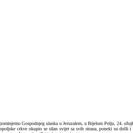
pominjemo Gospodnjeg ulaska u Jeruzalem, u Bijelom Polju, 24. ožuj
lopoljske crkve okupio se silan svijet sa svih strana, poneki su došli 