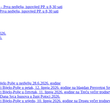
va nedjelja, ispovijed PP. u 8,30 sati
6.
elo Polje u nedjelju 28.6.2026. godine
 Bijelo-Polje u petak, 12. lipnja 2026. godine na blagdan Presvetog Sr
Bijelo-Polje u četvrtak, 11. lipnja 2026. godine na Treću večer trodne
 Dana Srca Isusova u župi Potoci 2026.
Bijelo-Polje u srijedu, 10. lipnja 2026. godine na Drugu večer trodne