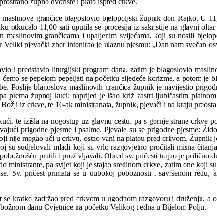
prostrano župno dvorište i plato ispred crkve.
 maslinove grančice blagoslovio bjelopoljski župnik don Rajko. U 11,0
iku otkucalo 11,00 sati uputila se procesija iz sakristije na glavni olt
ćen maslinovim grančicama i upaljenim svijećama, koji su nosili bjelop
tar Veliki pjevački zbor intonirao je ulaznu pjesmu: „Dan nam svečan os
io i predstavio liturgijski program dana, zatim je blagoslovio masli
tim ćemo se pepelom pepeljati na početku sljedeće korizme, a potom je bl
be. Poslije blagoslova maslinovih grančica župnik je navijestio prigod
pa prema župnoj kući: naprijed je išao križ zastrt ljubičastim platno
Božji iz crkve, te 10-ak ministranata, župnik, pjevači i na kraju preosta
ući, te izišla na nogostup uz glavnu cestu, pa s gornje strane crkve p
vajući prigodne pjesme i psalme. Pjevale su se prigodne pjesme: Žido
a, koji nije mogao ući u crkvu, ostao vani na platou pred crkvom. Župnik 
j su sudjelovali mladi koji su vrlo razgovjetno pročitali misna čitanj
božnošću pratili i proživljavali. Obred sv. pričesti trajao je prilično d
io ministrante, pa svijet koji je stajao sredinom crkve, zatim one koji su
ise. Sv. pričest primala se u dubokoj pobožnosti i savršenom redu, a
jet se kratko zadržao pred crkvom u ugodnom razgovoru i druženju, a on
božnom danu Cvjetnice na početku Velikog tjedna u Bijelom Polju.