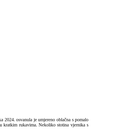
ka 2024. osvanula je umjereno oblačna s pomalo
i u kratkim rukavima. Nekoliko stotina vjernika s