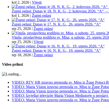
kol 2, 2026
|
Vijesti
Župni oglasi: Danas je 18. N. K. G., 2. kolovoza 2026. “A“ – Pr
kol 1, 2026
|
Župni oglasi
Župni oglasi: Danas je 17. N. K. G., 26. srpnja 2026. “A“
srp 25, 2026
|
Župni oglasi
Vituša, proslavljena godišnja sv. Misa, u subotu, 25. srpnja 202
srp 25, 2026
|
Vijesti
Župni oglasi: Danas je 16. N. K. G., 19. srpnja 2026. “A“
srp 18, 2026
|
Župni oglasi
Video prilozi
VIDEO: RTV HB izravno prenosila sv. Misu iz Župe Potoci-Bij
VIDEO: Maria Vision izravno prenosila sv. Misu iz Župe Potoci
VIDEO: Maria Vision izravno prenosila sv. Misu iz Župe Potoci 
VIDEO: Izvještaj televizije Maria Vision Međugorje o proslavi
VIDEO: Maria Vision izravno prenosila sv. Misu iz Župe Potoci 