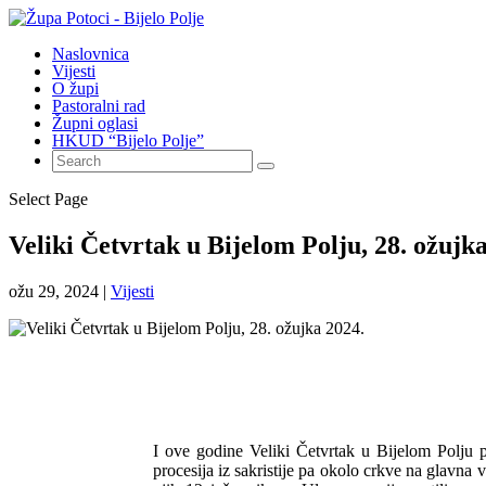
Naslovnica
Vijesti
O župi
Pastoralni rad
Župni oglasi
HKUD “Bijelo Polje”
Select Page
Veliki Četvrtak u Bijelom Polju, 28. ožujk
ožu 29, 2024
|
Vijesti
I ove godine Veliki Četvrtak u Bijelom Polju 
procesija iz sakristije pa okolo crkve na glavna