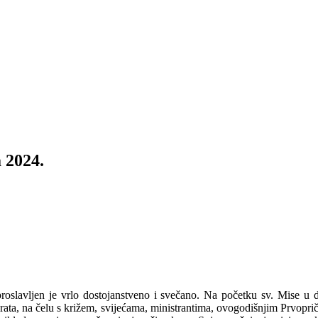
a 2024.
proslavljen je vrlo dostojanstveno i svečano. Na početku sv. Mise u 
 vrata, na čelu s križem, svijećama, ministrantima, ovogodišnjim Prvopr