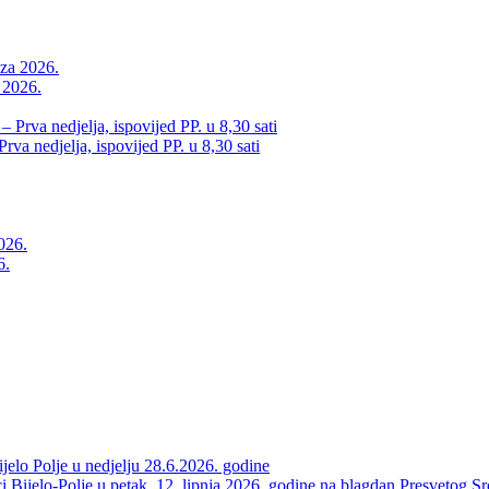
a 2026.
va nedjelja, ispovijed PP. u 8,30 sati
6.
elo Polje u nedjelju 28.6.2026. godine
 Bijelo-Polje u petak, 12. lipnja 2026. godine na blagdan Presvetog Sr