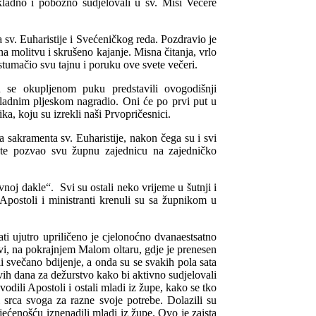
kladno i pobožno sudjelovali u sv. Misi Večere
sv. Euharistije i Svećeničkog reda. Pozdravio je
na molitvu i skrušeno kajanje. Misna čitanja, vrlo
astumačio svu tajnu i poruku ove svete večeri.
 se okupljenom puku predstavili ovogodišnji
ikladnim pljeskom nagradio. Oni će po prvi put u
ka, koju su izrekli naši Prvopričesnici.
 sakramenta sv. Euharistije, nakon čega su i svi
i, te pozvao svu župnu zajednicu na zajedničko
noj dakle“. Svi su ostali neko vrijeme u šutnji i
. Apostoli i ministranti krenuli su sa župnikom u
i ujutro upriličeno je cjelonoćno dvanaestsatno
kvi, na pokrajnjem Malom oltaru, gdje je prenesen
i svečano bdijenje, a onda su se svakih pola sata
ovih dana za dežurstvo kako bi aktivno sudjelovali
odili Apostoli i ostali mladi iz župe, kako se tko
i srca svoga za razne svoje potrebe. Dolazili su
jećenošću iznenadili mladi iz župe. Ovo je zaista