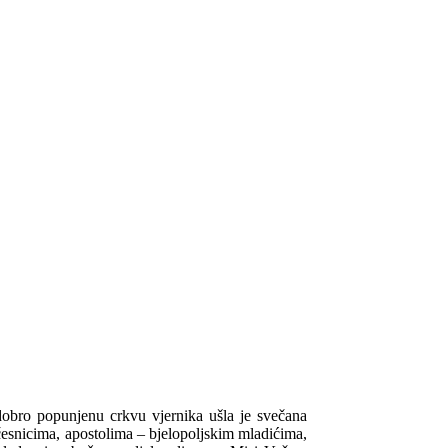
dobro popunjenu crkvu vjernika ušla je svečana
ičesnicima, apostolima – bjelopoljskim mladićima,