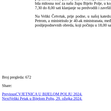
bila milosna noć za našu župu Bijelo Polje, u 
7,30 do 8,00 sati klanjanje su predvodili i završil
Na Veliki Četvrtak, prije podne, u našoj katedra
Petrom, a ministriralo je 40-ak ministranata, međ
poslijepodnevnih obreda, koji počinju u 18,00 sat
Broj pregleda:
672
Share:
Previous
CVJETNICA U BIJELOM POLJU 2024.
Next
Veliki Petak u Bijelom Polju, 29. ožujka 2024.