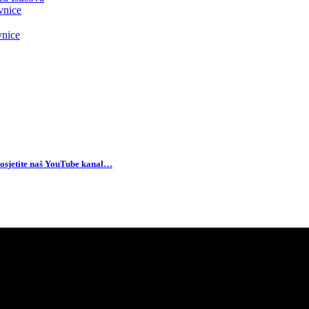
vnice
vnice
osjetite naš YouTube kanal…