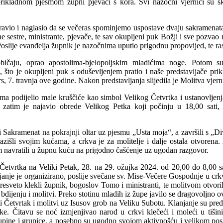
 prikladnom pjesmom župni pjevači s kora. Svi nazočni vjernici su s
avio i naglasio da se večeras spominjemo uspostave dvaju sakramenata 
ne sestre, ministrante, pjevače, te sav okupljeni puk Božji i sve pozvao 
. Poslije evanđelja župnik je nazočnima uputio prigodnu propovijed, te r
ičaju, oprao apostolima-bjelopoljskim mladićima noge. Potom su
a, što je okupljeni puk s oduševljenjem pratio i naše predstavljače pr
, 7. travnja ove godine. Nakon predstavljanja slijedila je Molitva vjerni
ma podijelio male kruščiće kao simbol Velikog Četvrtka i ustanovljenja
će, zatim je najavio obrede Velikog Petka koji počinju u 18,00 sat
i Sakramenat na pokrajnji oltar uz pjesmu „Usta moja“, a završili s „Div
razišli svojim kućama, a crkva je za molitelje i dalje ostala otvorena
om navratili u župnu kuću na prigodno čašćenje uz ugodan razgovor.
etvrtka na Veliki Petak, 28. na 29. ožujka 2024. od 20,00 do 8,00 sat
njanje je organizirano, poslije svečane sv. Mise-Večere Gospodnje u cr
resveto klekli župnik, bogoslov Tomo i ministranti, te molitvom otvoril
 bdijenju i molitvi. Preko stotinu mladih iz župe javilo se dragovoljno 
 Četvrtak i molitvi uz Isusov grob na Veliku Subotu. Klanjanje su predv
ke. Čitavu se noć izmjenjivao narod u crkvi klečeći i moleći u tišin
 skupine i grupice, a posebno su ugodno svojom aktivnošću i velikom pos