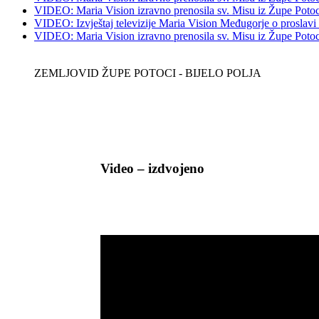
VIDEO: Maria Vision izravno prenosila sv. Misu iz Župe Potoci 
VIDEO: Izvještaj televizije Maria Vision Međugorje o proslavi
VIDEO: Maria Vision izravno prenosila sv. Misu iz Župe Potoci 
ZEMLJOVID ŽUPE POTOCI - BIJELO POLJA
Video – izdvojeno