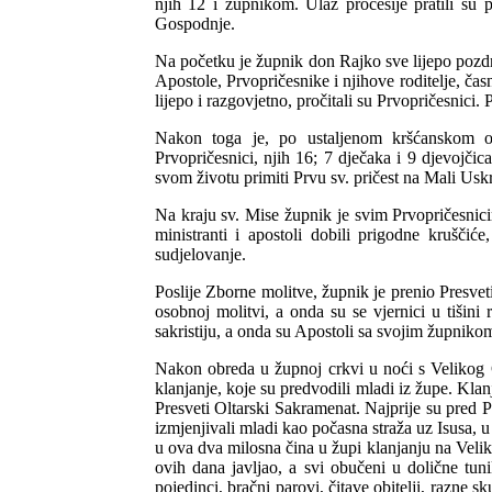
njih 12 i župnikom. Ulaz procesije pratili su
Gospodnje.
Na početku je župnik don Rajko sve lijepo pozdr
Apostole, Prvopričesnike i njihove roditelje, čas
lijepo i razgovjetno, pročitali su Prvopričesnici
Nakon toga je, po ustaljenom kršćanskom ob
Prvopričesnici, njih 16; 7 dječaka i 9 djevojčic
svom životu primiti Prvu sv. pričest na Mali Uskrs
Na kraju sv. Mise župnik je svim Prvopričesnici
ministranti i apostoli dobili prigodne krušči
sudjelovanje.
Poslije Zborne molitve, župnik je prenio Presvet
osobnoj molitvi, a onda su se vjernici u tišini 
sakristiju, a onda su Apostoli sa svojim župnik
Nakon obreda u župnoj crkvi u noći s Velikog Č
klanjanje, koje su predvodili mladi iz župe. Kla
Presveti Oltarski Sakramenat. Najprije su pred P
izmjenjivali mladi kao počasna straža uz Isusa, u
u ova dva milosna čina u župi klanjanju na Veliki
ovih dana javljao, a svi obučeni u dolične tuni
pojedinci, bračni parovi, čitave obitelji, razne