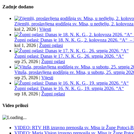
Zadnje dodano
Zijemlji, proslavljena godišnja sv. Misa, u nedjelju, 2. kolovoz
kol 2, 2026
|
Vijesti
Župni oglasi: Danas je 18. N. K. G., 2. kolovoza 2026. “A“ – Pr
kol 1, 2026
|
Župni oglasi
Župni oglasi: Danas je 17. N. K. G., 26. srpnja 2026. “A“
srp 25, 2026
|
Župni oglasi
Vituša, proslavljena godišnja sv. Misa, u subotu, 25. srpnja 202
srp 25, 2026
|
Vijesti
Župni oglasi: Danas je 16. N. K. G., 19. srpnja 2026. “A“
srp 18, 2026
|
Župni oglasi
Video prilozi
VIDEO: RTV HB izravno prenosila sv. Misu iz Župe Potoci-Bij
VIDEO: Maria Vision izravno prenosila sv. Misu iz Župe Potoci