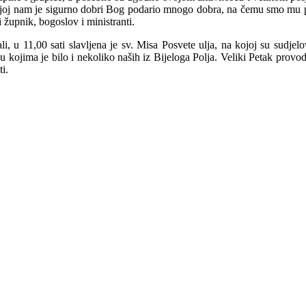
kojoj nam je sigurno dobri Bog podario mnogo dobra, na čemu smo mu po
i župnik, bogoslov i ministranti.
li, u 11,00 sati slavljena je sv. Misa Posvete ulja, na kojoj su sudje
u kojima je bilo i nekoliko naših iz Bijeloga Polja. Veliki Petak provo
i.