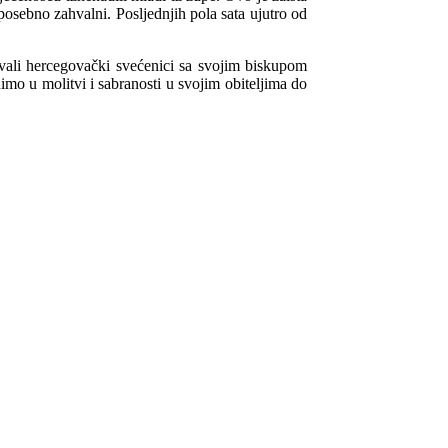
sebno zahvalni. Posljednjih pola sata ujutro od
lovali hercegovački svećenici sa svojim biskupom
dimo u molitvi i sabranosti u svojim obiteljima do