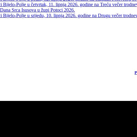
Bijelo-Polje u četvrtak, 11. lipnja 2026. godine na Treću večer trodne
 Dana Srca Isusova u župi Potoci 2026.
Bijelo-Polje u srijedu, 10. lipnja 2026. godine na Drugu večer trodne
P