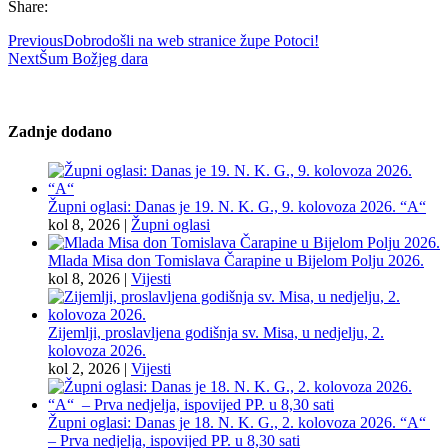
Share:
Previous
Dobrodošli na web stranice župe Potoci!
Next
Šum Božjeg dara
Zadnje dodano
Župni oglasi: Danas je 19. N. K. G., 9. kolovoza 2026. “A“
kol 8, 2026
|
Župni oglasi
Mlada Misa don Tomislava Čarapine u Bijelom Polju 2026.
kol 8, 2026
|
Vijesti
Zijemlji, proslavljena godišnja sv. Misa, u nedjelju, 2.
kolovoza 2026.
kol 2, 2026
|
Vijesti
Župni oglasi: Danas je 18. N. K. G., 2. kolovoza 2026. “A“
– Prva nedjelja, ispovijed PP. u 8,30 sati