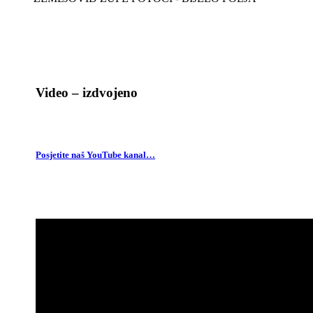
Video – izdvojeno
Posjetite naš YouTube kanal…