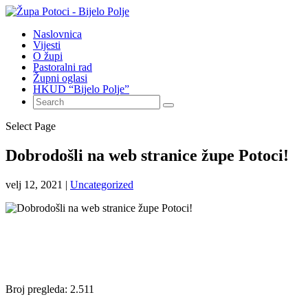
Naslovnica
Vijesti
O župi
Pastoralni rad
Župni oglasi
HKUD “Bijelo Polje”
Select Page
Dobrodošli na web stranice župe Potoci!
velj 12, 2021
|
Uncategorized
Broj pregleda:
2.511