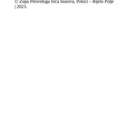
© Župa Presvetoga Srca Isusova, Potoci – Bijelo Polje
| 2023.