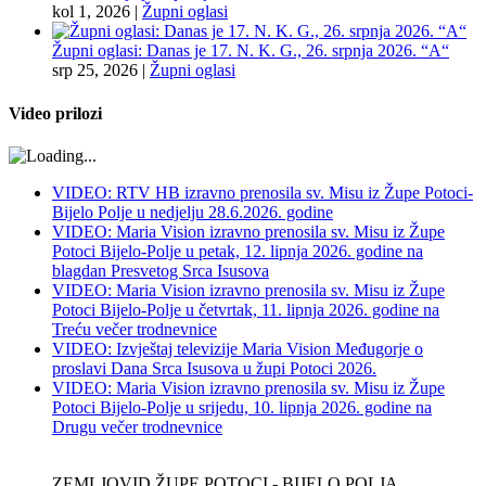
kol 1, 2026
|
Župni oglasi
Župni oglasi: Danas je 17. N. K. G., 26. srpnja 2026. “A“
srp 25, 2026
|
Župni oglasi
Video prilozi
VIDEO: RTV HB izravno prenosila sv. Misu iz Župe Potoci-
Bijelo Polje u nedjelju 28.6.2026. godine
VIDEO: Maria Vision izravno prenosila sv. Misu iz Župe
Potoci Bijelo-Polje u petak, 12. lipnja 2026. godine na
blagdan Presvetog Srca Isusova
VIDEO: Maria Vision izravno prenosila sv. Misu iz Župe
Potoci Bijelo-Polje u četvrtak, 11. lipnja 2026. godine na
Treću večer trodnevnice
VIDEO: Izvještaj televizije Maria Vision Međugorje o
proslavi Dana Srca Isusova u župi Potoci 2026.
VIDEO: Maria Vision izravno prenosila sv. Misu iz Župe
Potoci Bijelo-Polje u srijedu, 10. lipnja 2026. godine na
Drugu večer trodnevnice
ZEMLJOVID ŽUPE POTOCI - BIJELO POLJA