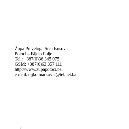
IKA – Informativna katolička agencija
KT: Katolički tjednik
CNAK: Crkva na kamenu
GK: Glas koncila
MAK: Mali koncil
Župa Prevetoga Srca Isusova
Potoci – Bijelo Polje
Tel.: +387(0)36 345 075
GSM: +387(0)63 357 111
http://www.zupapotoci.ba
e-mail: rajko.markovic@tel.net.ba