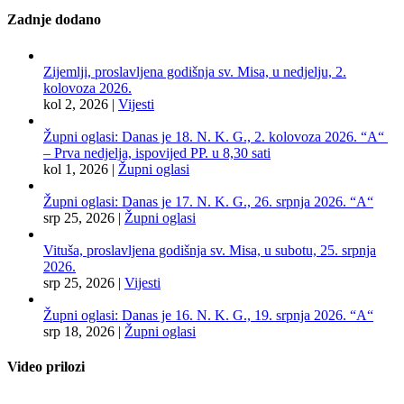
Zadnje dodano
Zijemlji, proslavljena godišnja sv. Misa, u nedjelju, 2.
kolovoza 2026.
kol 2, 2026
|
Vijesti
Župni oglasi: Danas je 18. N. K. G., 2. kolovoza 2026. “A“
– Prva nedjelja, ispovijed PP. u 8,30 sati
kol 1, 2026
|
Župni oglasi
Župni oglasi: Danas je 17. N. K. G., 26. srpnja 2026. “A“
srp 25, 2026
|
Župni oglasi
Vituša, proslavljena godišnja sv. Misa, u subotu, 25. srpnja
2026.
srp 25, 2026
|
Vijesti
Župni oglasi: Danas je 16. N. K. G., 19. srpnja 2026. “A“
srp 18, 2026
|
Župni oglasi
Video prilozi