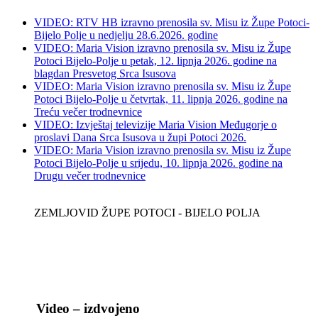
VIDEO: RTV HB izravno prenosila sv. Misu iz Župe Potoci-
Bijelo Polje u nedjelju 28.6.2026. godine
VIDEO: Maria Vision izravno prenosila sv. Misu iz Župe
Potoci Bijelo-Polje u petak, 12. lipnja 2026. godine na
blagdan Presvetog Srca Isusova
VIDEO: Maria Vision izravno prenosila sv. Misu iz Župe
Potoci Bijelo-Polje u četvrtak, 11. lipnja 2026. godine na
Treću večer trodnevnice
VIDEO: Izvještaj televizije Maria Vision Međugorje o
proslavi Dana Srca Isusova u župi Potoci 2026.
VIDEO: Maria Vision izravno prenosila sv. Misu iz Župe
Potoci Bijelo-Polje u srijedu, 10. lipnja 2026. godine na
Drugu večer trodnevnice
ZEMLJOVID ŽUPE POTOCI - BIJELO POLJA
Video – izdvojeno