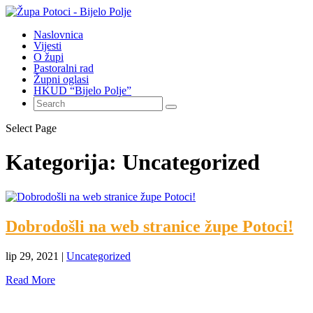
Naslovnica
Vijesti
O župi
Pastoralni rad
Župni oglasi
HKUD “Bijelo Polje”
Select Page
Kategorija:
Uncategorized
Dobrodošli na web stranice župe Potoci!
lip 29, 2021
|
Uncategorized
Read More