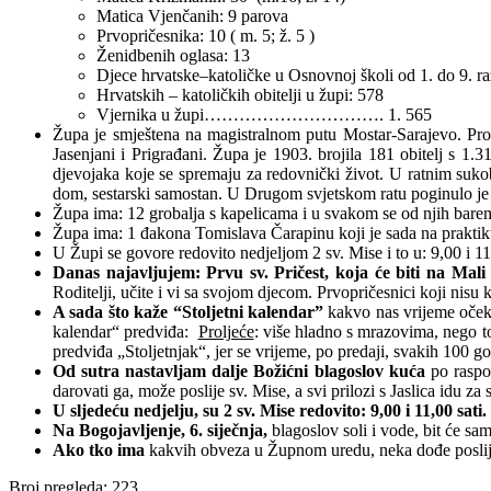
Matica Vjenčanih: 9 parova
Prvopričesnika: 10 ( m. 5; ž. 5 )
Ženidbenih oglasa: 13
Djece hrvatske–katoličke u Osnovnoj školi od 1. do 9. r
Hrvatskih – katoličkih obitelji u župi: 578
Vjernika u župi…………………………. 1. 565
Župa je smještena na magistralnom putu Mostar-Sarajevo. Prosti
Jasenjani i Prigrađani. Župa je 1903. brojila 181 obitelj s 1.
djevojaka koje se spremaju za redovnički život. U ratnim sukob
dom, sestarski samostan. U Drugom svjetskom ratu poginulo je
Župa ima: 12 grobalja s kapelicama i u svakom se od njih barem
Župa ima: 1 đakona Tomislava Čarapinu koji je sada na praktik
U Župi se govore redovito nedjeljom 2 sv. Mise i to u: 9,00 i 11
Danas najavljujem: Prvu sv. Pričest, koja će biti na Mali 
Roditelji, učite i vi sa svojom djecom. Prvopričesnici koji nisu k
A sada što kaže “Stoljetni kalendar”
kakvo nas vrijeme očeku
kalendar“ predviđa:
Proljeće
: više hladno s mrazovima, nego t
predviđa „Stoljetnjak“, jer se vrijeme, po predaji, svakih 100 g
Od sutra nastavljam
dalje Božićni blagoslov kuća
po raspor
darovati ga, može poslije sv. Mise, a svi prilozi s Jaslica idu za
U sljedeću nedjelju, su 2 sv. Mise redovito: 9,00 i 11,00 sati.
Na Bogojavljenje, 6. siječnja,
blagoslov soli i vode, bit će sa
Ako tko ima
kakvih obveza u Župnom uredu, neka dođe poslij
Broj pregleda:
223