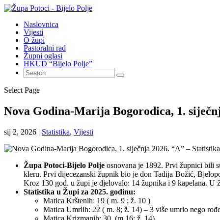
Naslovnica
Vijesti
O župi
Pastoralni rad
Župni oglasi
HKUD “Bijelo Polje”
Select Page
Nova Godina-Marija Bogorodica, 1. siječnja
sij 2, 2026
|
Statistika
,
Vijesti
Župa Potoci-Bijelo Polje
osnovana je 1892. Prvi župnici bili 
kleru. Prvi dijecezanski župnik bio je don Tadija Božić, Bjelopo
Kroz 130 god. u župi je djelovalo: 14 župnika i 9 kapelana. U ž
Statistika u Župi za 2025. godinu:
Matica Krštenih: 19 ( m. 9 ; ž. 10 )
Matica Umrlih: 22 ( m. 8; ž. 14) – 3 više umrlo nego rođ
Matica Krizmanih: 30 (m.16; ž. 14)