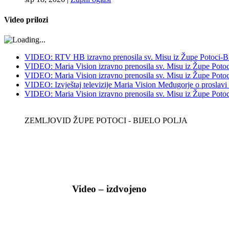
Video prilozi
VIDEO: RTV HB izravno prenosila sv. Misu iz Župe Potoci-Bij
VIDEO: Maria Vision izravno prenosila sv. Misu iz Župe Potoci
VIDEO: Maria Vision izravno prenosila sv. Misu iz Župe Potoci 
VIDEO: Izvještaj televizije Maria Vision Međugorje o proslavi
VIDEO: Maria Vision izravno prenosila sv. Misu iz Župe Potoci 
ZEMLJOVID ŽUPE POTOCI - BIJELO POLJA
Video – izdvojeno