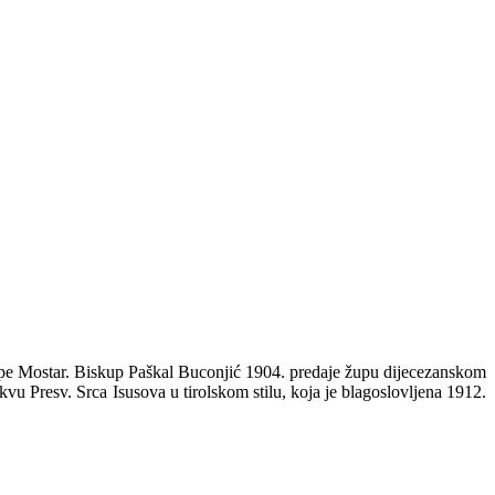
 župe Mostar. Biskup Paškal Buconjić 1904. predaje župu dijecezanskom
kvu Presv. Srca Isusova u tirolskom stilu, koja je blagoslovljena 1912.