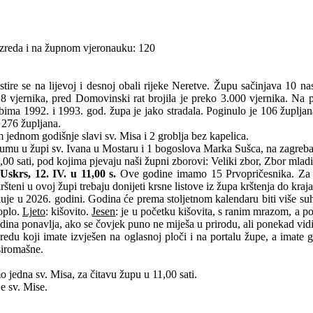
azreda i na župnom vjeronauku: 120
re se na lijevoj i desnoj obali rijeke Neretve. Župu sačinjava 10 nase
318 vjernika, pred Domovinski rat brojila je preko 3.000 vjernika. Na
ima 1992. i 1993. god. župa je jako stradala. Poginulo je 106 župljana
 276 župljana.
 jednom godišnje slavi sv. Misa i 2 groblja bez kapelica.
umu u župi sv. Ivana u Mostaru i 1 bogoslova Marka Sušca, na zagreba
,00 sati, pod kojima pjevaju naši župni zborovi: Veliki zbor, Zbor mladi
Uskrs, 12. IV. u 11,00 s.
Ove godine imamo 15 Prvopričesnika. Za Pr
ršteni u ovoj župi trebaju donijeti krsne listove iz župa krštenja do kraj
je u 2026. godini. Godina će prema stoljetnom kalendaru biti više suha
oplo.
Ljeto
: kišovito.
Jesen
: je u početku kišovita, s ranim mrazom, a p
odina ponavlja, ako se čovjek puno ne miješa u prirodu, ali ponekad vid
edu koji imate izvješen na oglasnoj ploči i na portalu župe, a imate g
 siromašne.
mo jedna sv. Misa, za čitavu župu u 11,00 sati.
e sv. Mise.