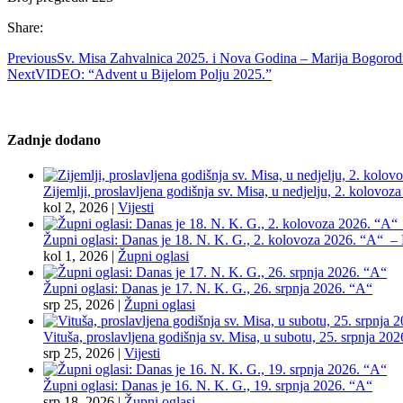
Share:
Previous
Sv. Misa Zahvalnica 2025. i Nova Godina – Marija Bogorod
Next
VIDEO: “Advent u Bijelom Polju 2025.”
Zadnje dodano
Zijemlji, proslavljena godišnja sv. Misa, u nedjelju, 2. kolovoz
kol 2, 2026
|
Vijesti
Župni oglasi: Danas je 18. N. K. G., 2. kolovoza 2026. “A“ – Pr
kol 1, 2026
|
Župni oglasi
Župni oglasi: Danas je 17. N. K. G., 26. srpnja 2026. “A“
srp 25, 2026
|
Župni oglasi
Vituša, proslavljena godišnja sv. Misa, u subotu, 25. srpnja 202
srp 25, 2026
|
Vijesti
Župni oglasi: Danas je 16. N. K. G., 19. srpnja 2026. “A“
srp 18, 2026
|
Župni oglasi