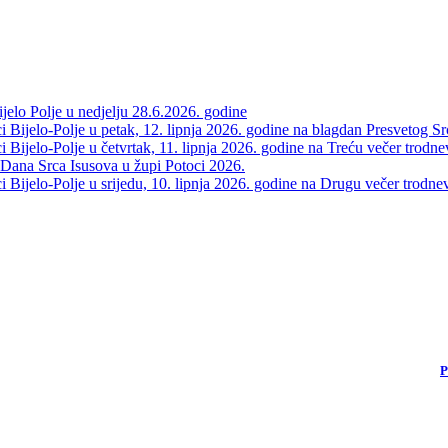
elo Polje u nedjelju 28.6.2026. godine
 Bijelo-Polje u petak, 12. lipnja 2026. godine na blagdan Presvetog Sr
Bijelo-Polje u četvrtak, 11. lipnja 2026. godine na Treću večer trodne
 Dana Srca Isusova u župi Potoci 2026.
Bijelo-Polje u srijedu, 10. lipnja 2026. godine na Drugu večer trodne
P