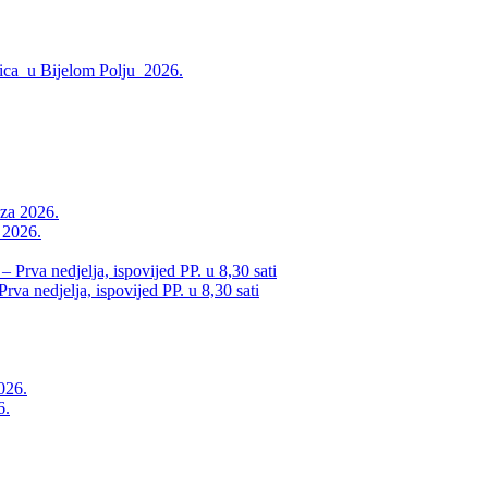
ica u Bijelom Polju 2026.
a 2026.
va nedjelja, ispovijed PP. u 8,30 sati
6.