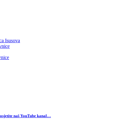
ca Isusova
vnice
vnice
osjetite naš YouTube kanal…