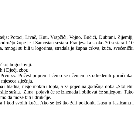
lja: Potoci, Livač, Kuti, Vrapčići, Vojno, Bučići, Đubrani, Zijemlji,
 području župe je i Samostan sestara Franjevaka s oko 30 sestara i 10
, mnogi su bili u logorima, stradala je župna crkva, kuća, svećenički
čkoj bogosloviji.
h i Dječji zbor.
vu sv. Pričest pripremit ćemo se učenjem iz određenih priručnika.
a mjeseca siječnja.
 i hladna, nego mokra i topla, a za pojedina godišnja doba „Stoljetni
oslije sušna.
Zima
: pojavit će se iznenada i obilovat će snijegom. Tako
imo da može biti i drukčije.
a i kod svojih kuća. Ako se još tko želi pokloniti Isusu u Jaslicama i