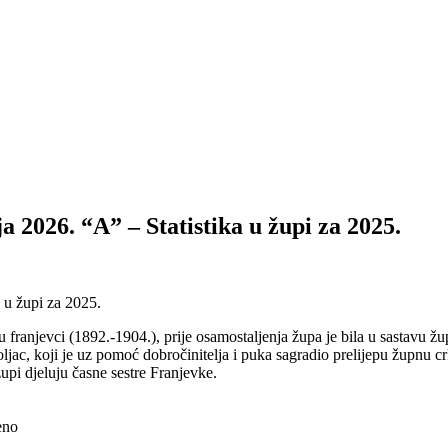
 2026. “A” – Statistika u župi za 2025.
su franjevci (1892.-1904.), prije osamostaljenja župa je bila u sastavu
ljac, koji je uz pomoć dobročinitelja i puka sagradio prelijepu župnu cr
upi djeluju časne sestre Franjevke.
eno