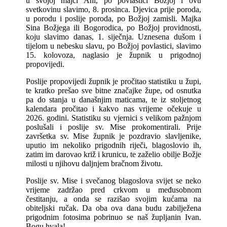
u svojoj majci Ani, po povlastici Božjoj i ovu
svetkovinu slavimo, 8. prosinca. Djevica prije poroda,
u porodu i poslije poroda, po Božjoj zamisli. Majka
Sina Božjega ili Bogorodica, po Božjoj providnosti,
koju slavimo danas, 1. siječnja. Uznesena dušom i
tijelom u nebesku slavu, po Božjoj povlastici, slavimo
15. kolovoza, naglasio je župnik u prigodnoj
propovijedi.
Poslije propovijedi župnik je pročitao statistiku u župi,
te kratko prešao sve bitne značajke župe, od osnutka
pa do stanja u današnjim maticama, te iz stoljetnog
kalendara pročitao i kakvo nas vrijeme očekuje u
2026. godini. Statistiku su vjernici s velikom pažnjom
poslušali i poslije sv. Mise prokomentirali. Prije
završetka sv. Mise župnik je pozdravio slavljenike,
uputio im nekoliko prigodnih riječi, blagoslovio ih,
zatim im darovao križ i krunicu, te zaželio obilje Božje
milosti u njihovu daljnjem bračnom životu.
Poslije sv. Mise i svečanog blagoslova svijet se neko
vrijeme zadržao pred crkvom u međusobnom
čestitanju, a onda se razišao svojim kućama na
obiteljski ručak. Da oba ova dana budu zabilježena
prigodnim fotosima pobrinuo se naš župljanin Ivan.
Bogu hvala!