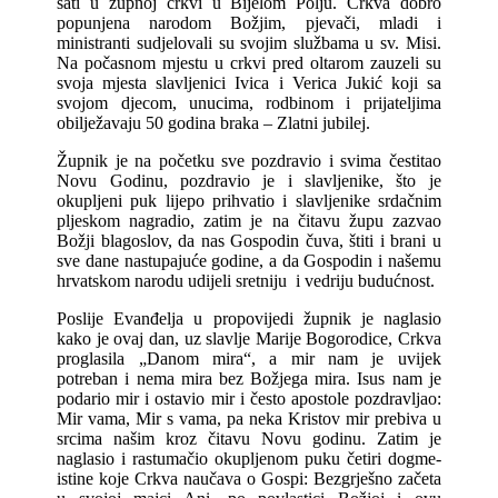
sati u župnoj crkvi u Bijelom Polju. Crkva dobro
popunjena narodom Božjim, pjevači, mladi i
ministranti sudjelovali su svojim službama u sv. Misi.
Na počasnom mjestu u crkvi pred oltarom zauzeli su
svoja mjesta slavljenici Ivica i Verica Jukić koji sa
svojom djecom, unucima, rodbinom i prijateljima
obilježavaju 50 godina braka – Zlatni jubilej.
Župnik je na početku sve pozdravio i svima čestitao
Novu Godinu, pozdravio je i slavljenike, što je
okupljeni puk lijepo prihvatio i slavljenike srdačnim
pljeskom nagradio, zatim je na čitavu župu zazvao
Božji blagoslov, da nas Gospodin čuva, štiti i brani u
sve dane nastupajuće godine, a da Gospodin i našemu
hrvatskom narodu udijeli sretniju i vedriju budućnost.
Poslije Evanđelja u propovijedi župnik je naglasio
kako je ovaj dan, uz slavlje Marije Bogorodice, Crkva
proglasila „Danom mira“, a mir nam je uvijek
potreban i nema mira bez Božjega mira. Isus nam je
podario mir i ostavio mir i često apostole pozdravljao:
Mir vama, Mir s vama, pa neka Kristov mir prebiva u
srcima našim kroz čitavu Novu godinu. Zatim je
naglasio i rastumačio okupljenom puku četiri dogme-
istine koje Crkva naučava o Gospi: Bezgrješno začeta