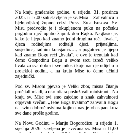
Na kraju građanske godine, u srijedu, 31. prosinca
2025. u 17,00 sati slavljena je sv. Misa – Zahvalnica u
bjelopoljskoj župnoj crkvi Presv. Srca Isusova. Sv.
Misu predvodio je i okupljenom puku na početku
prigodnu riječ uputio župnik don Rajko. Naglasio je,
kako je lijepo kad znamo jedni drugima reći „hvala“,
djeca roditeljima, roditelji djeci, prijateljima,
susjedima, radnim kolegama…., a pogotovo je lijepo
kad znamo Bogu reći „hvala“, e ovo je trenutak kad
ćemo Gospodinu Bogu u svom srcu izreći veliko
hvala za sva dobra i sve milosti koje nam je udijelio u
protekloj godini, a na kraju Mise to ćemo učiniti
zajednički.
Pod sv. Misom pjevao je Veliki zbor, misna čitanja
pročitali mladi, a oko oltara posluživali ministranti. Na
kraju sv. Mise svi smo zajedno u znak zahvalnosti
otpjevali svečani „Tebe Boga hvalimo“ zahvalili Bogu
na svim dobročinstvima kojima nas je obasipao kroz
sve dane prošle godine.
Na Novu Godinu – Mariju Bogorodicu, u srijedu 1.
siječnja 2026. slavljena je svečana sv. Misa u 11,00