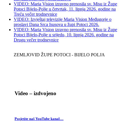
VIDEO: Maria Vision izravno prenosila sv. Misu iz Župe
Potoci Bijelo-Polje u četvrtak, 11. lipnja 2026. godine na
Treću večer trodnevnice
VIDEO: Izvještaj televizije Maria Vision Međugorje o
proslavi Dana Srca Isusova u župi Potoci 2026.
VIDEO: Maria Vision izravno prenosila sv. Misu iz Župe
Potoci Bijelo-Polje u srijedu, 10. lipnja 2026. godine na
Drugu večer trodnevnice
ZEMLJOVID ŽUPE POTOCI - BIJELO POLJA
Video – izdvojeno
Posjetite naš YouTube kanal…