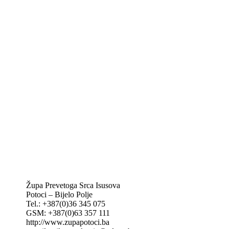
Biskupije Mostar-Duvno Trebinje-Mrkan
Hrvatska biskupska konferencija
Vatikan
Caritas Mostar
KTA: Katolička tiskovna agencija
IKA – Informativna katolička agencija
KT: Katolički tjednik
CNAK: Crkva na kamenu
GK: Glas koncila
MAK: Mali koncil
Župa Prevetoga Srca Isusova
Potoci – Bijelo Polje
Tel.: +387(0)36 345 075
GSM: +387(0)63 357 111
http://www.zupapotoci.ba