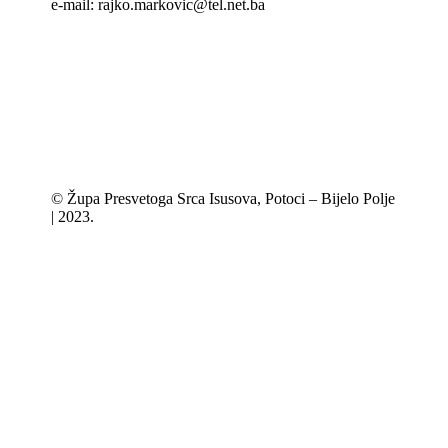
e-mail: rajko.markovic@tel.net.ba
© Župa Presvetoga Srca Isusova, Potoci – Bijelo Polje
| 2023.