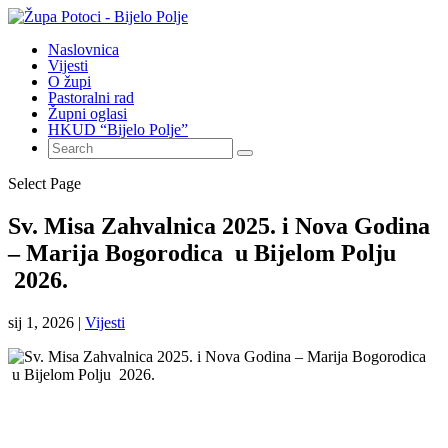
Naslovnica
Vijesti
O župi
Pastoralni rad
Župni oglasi
HKUD “Bijelo Polje”
Select Page
Sv. Misa Zahvalnica 2025. i Nova Godina
– Marija Bogorodica u Bijelom Polju
2026.
sij 1, 2026
|
Vijesti