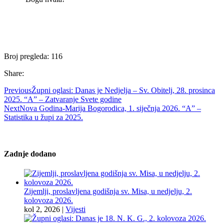
Broj pregleda:
116
Share:
Previous
Župni oglasi: Danas je Nedjelja – Sv. Obitelj, 28. prosinca
2025. “A” – Zatvaranje Svete godine
Next
Nova Godina-Marija Bogorodica, 1. siječnja 2026. “A” –
Statistika u župi za 2025.
Zadnje dodano
Zijemlji, proslavljena godišnja sv. Misa, u nedjelju, 2.
kolovoza 2026.
kol 2, 2026
|
Vijesti