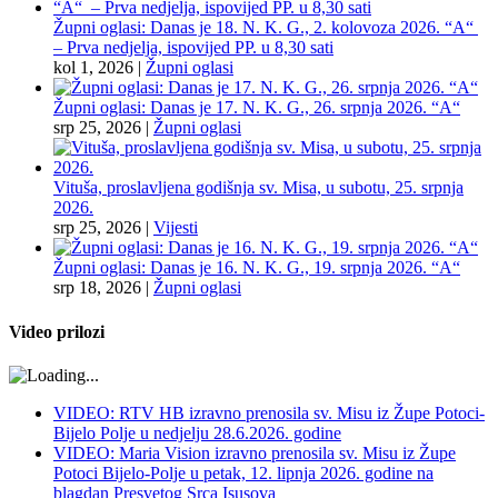
Župni oglasi: Danas je 18. N. K. G., 2. kolovoza 2026. “A“
– Prva nedjelja, ispovijed PP. u 8,30 sati
kol 1, 2026
|
Župni oglasi
Župni oglasi: Danas je 17. N. K. G., 26. srpnja 2026. “A“
srp 25, 2026
|
Župni oglasi
Vituša, proslavljena godišnja sv. Misa, u subotu, 25. srpnja
2026.
srp 25, 2026
|
Vijesti
Župni oglasi: Danas je 16. N. K. G., 19. srpnja 2026. “A“
srp 18, 2026
|
Župni oglasi
Video prilozi
VIDEO: RTV HB izravno prenosila sv. Misu iz Župe Potoci-
Bijelo Polje u nedjelju 28.6.2026. godine
VIDEO: Maria Vision izravno prenosila sv. Misu iz Župe
Potoci Bijelo-Polje u petak, 12. lipnja 2026. godine na
blagdan Presvetog Srca Isusova