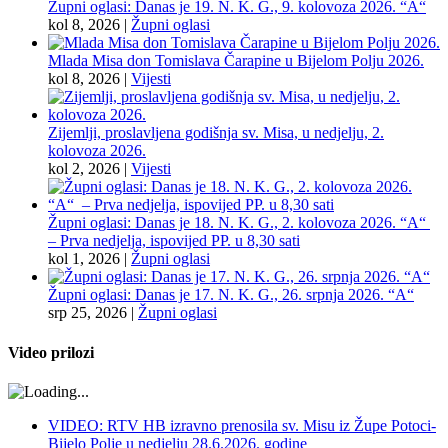
Župni oglasi: Danas je 19. N. K. G., 9. kolovoza 2026. “A“
kol 8, 2026
|
Župni oglasi
Mlada Misa don Tomislava Čarapine u Bijelom Polju 2026.
kol 8, 2026
|
Vijesti
Zijemlji, proslavljena godišnja sv. Misa, u nedjelju, 2.
kolovoza 2026.
kol 2, 2026
|
Vijesti
Župni oglasi: Danas je 18. N. K. G., 2. kolovoza 2026. “A“
– Prva nedjelja, ispovijed PP. u 8,30 sati
kol 1, 2026
|
Župni oglasi
Župni oglasi: Danas je 17. N. K. G., 26. srpnja 2026. “A“
srp 25, 2026
|
Župni oglasi
Video prilozi
VIDEO: RTV HB izravno prenosila sv. Misu iz Župe Potoci-
Bijelo Polje u nedjelju 28.6.2026. godine