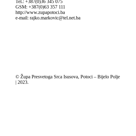
Tel.: +387(0)36 345 075
GSM: +387(0)63 357 111
http://www.zupapotoci.ba
e-mail: rajko.markovic@tel.net.ba
© Župa Presvetoga Srca Isusova, Potoci – Bijelo Polje
| 2023.