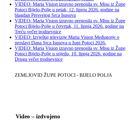
VIDEO: Maria Vision izravno prenosila sv. Misu iz Župe
Potoci Bijelo-Polje u petak, 12. lipnja 2026. godine na
blagdan Presvetog Srca Isusova
VIDEO: Maria Vision izravno prenosila sv. Misu iz Župe
Potoci Bijelo-Polje u četvrtak, 11. lipnja 2026. godine na
Treću večer trodnevnice
VIDEO: Izvještaj televizije Maria Vision Međugorje o
proslavi Dana Srca Isusova u župi Potoci 2026.
VIDEO: Maria Vision izravno prenosila sv. Misu iz Župe
Potoci Bijelo-Polje u srijedu, 10. lipnja 2026. godine na
Drugu večer trodnevnice
ZEMLJOVID ŽUPE POTOCI - BIJELO POLJA
Video – izdvojeno