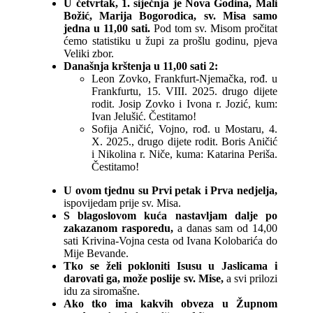
U četvrtak, 1. siječnja je Nova Godina, Mali
Božić, Marija Bogorodica, sv. Misa samo
jedna u 11,00 sati.
Pod tom sv. Misom pročitat
ćemo statistiku u župi za prošlu godinu, pjeva
Veliki zbor.
Današnja krštenja u 11,00 sati 2:
Leon Zovko, Frankfurt-Njemačka, rođ. u
Frankfurtu, 15. VIII. 2025. drugo dijete
rodit. Josip Zovko i Ivona r. Jozić, kum:
Ivan Jelušić. Čestitamo!
Sofija Aničić, Vojno, rođ. u Mostaru, 4.
X. 2025., drugo dijete rodit. Boris Aničić
i Nikolina r. Niče, kuma: Katarina Periša.
Čestitamo!
U ovom tjednu su Prvi petak i Prva nedjelja,
ispovijedam prije sv. Misa.
S blagoslovom kuća nastavljam dalje po
zakazanom rasporedu,
a danas sam od 14,00
sati Krivina-Vojna cesta od Ivana Kolobarića do
Mije Bevande.
Tko se želi pokloniti Isusu u Jaslicama i
darovati ga, može poslije sv. Mise,
a svi prilozi
idu za siromašne.
Ako tko ima kakvih obveza u Župnom