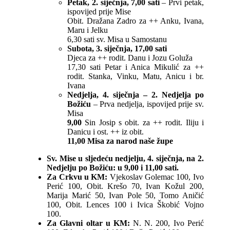
Petak, 2. siječnja, 7,00 sati
– Prvi petak,
ispovijed prije Mise
Obit. Dražana Zadro za ++ Anku, Ivana,
Maru i Jelku
6,30 sati sv. Misa u Samostanu
Subota, 3. siječnja, 17,00 sati
Djeca za ++ rodit. Danu i Jozu Goluža
17,30 sati Petar i Anica Mikulić za ++
rodit. Stanka, Vinku, Matu, Anicu i br.
Ivana
Nedjelja, 4. siječnja – 2. Nedjelja po
Božiću
– Prva nedjelja, ispovijed prije sv.
Misa
9,00
Sin Josip s obit. za ++ rodit. Iliju i
Danicu i ost. ++ iz obit.
11,00 Misa za narod naše župe
Sv. Mise u sljedeću nedjelju, 4. siječnja, na 2.
Nedjelju po Božiću: u 9,00 i 11,00 sati.
Za Crkvu u KM:
Vjekoslav Golemac 100, Ivo
Perić 100, Obit. Krešo 70, Ivan Kožul 200,
Marija Marić 50, Ivan Pole 50, Tomo Aničić
100, Obit. Lences 100 i Ivica Škobić Vojno
100.
Za Glavni oltar u KM:
N. N. 200, Ivo Perić