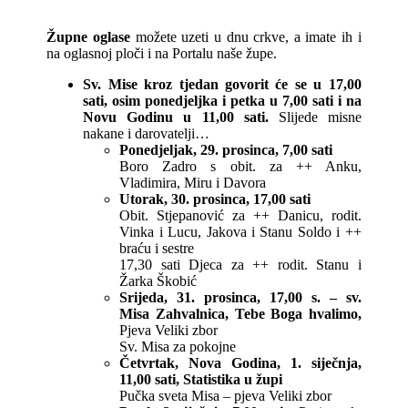
Župne oglase
možete uzeti u dnu crkve, a imate ih i
na oglasnoj ploči i na Portalu naše župe.
Sv. Mise kroz tjedan govorit će se u 17,00
sati, osim ponedjeljka i petka u 7,00 sati i na
Novu Godinu u 11,00 sati.
Slijede misne
nakane i darovatelji…
Ponedjeljak, 29. prosinca, 7,00 sati
Boro Zadro s obit. za ++ Anku,
Vladimira, Miru i Davora
Utorak, 30. prosinca, 17,00 sati
Obit. Stjepanović za ++ Danicu, rodit.
Vinka i Lucu, Jakova i Stanu Soldo i ++
braću i sestre
17,30 sati Djeca za ++ rodit. Stanu i
Žarka Škobić
Srijeda, 31. prosinca, 17,00 s. – sv.
Misa Zahvalnica, Tebe Boga hvalimo,
Pjeva Veliki zbor
Sv. Misa za pokojne
Četvrtak, Nova Godina, 1. siječnja,
11,00 sati, Statistika u župi
Pučka sveta Misa – pjeva Veliki zbor