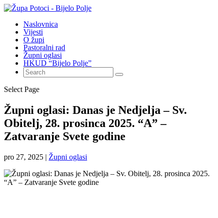
Naslovnica
Vijesti
O župi
Pastoralni rad
Župni oglasi
HKUD “Bijelo Polje”
Select Page
Župni oglasi: Danas je Nedjelja – Sv.
Obitelj, 28. prosinca 2025. “A” –
Zatvaranje Svete godine
pro 27, 2025
|
Župni oglasi