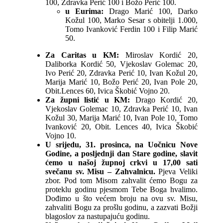
100, Zdravka Perić 100 i Božo Perić 100.
u Eurima:
Drago Marić 100, Darko
Kožul 100, Marko Sesar s obitelji 1.000,
Tomo Ivanković Ferdin 100 i Filip Marić
50.
Za Caritas u KM:
Miroslav Kordić 20,
Daliborka Kordić 50, Vjekoslav Golemac 20,
Ivo Perić 20, Zdravka Perić 10, Ivan Kožul 20,
Marija Marić 10, Božo Perić 20, Ivan Pole 20,
Obit.Lences 60, Ivica Škobić Vojno 20.
Za župni listić u KM:
Drago Kordić 20,
Vjekoslav Golemac 10, Zdravka Perić 10, Ivan
Kožul 30, Marija Marić 10, Ivan Pole 10, Tomo
Ivanković 20, Obit. Lences 40, Ivica Škobić
Vojno 10.
U srijedu, 31. prosinca, na Uočnicu Nove
Godine, a posljednji dan Stare godine, slavit
ćemo u našoj župnoj crkvi u 17,00 sati
svečanu sv. Misu – Zahvalnicu.
Pjeva Veliki
zbor. Pod tom Misom zahvalit ćemo Bogu za
proteklu godinu pjesmom Tebe Boga hvalimo.
Dođimo u što većem broju na ovu sv. Misu,
zahvaliti Bogu za prošlu godinu, a zazvati Božji
blagoslov za nastupajuću godinu.