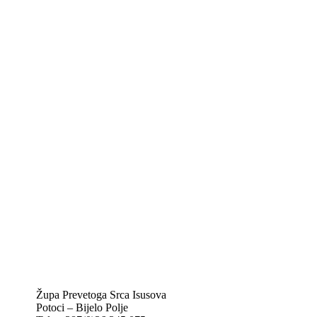
Kontakt info
Biskupije Mostar-Duvno Trebinje-Mrkan
Hrvatska biskupska konferencija
Vatikan
Caritas Mostar
KTA: Katolička tiskovna agencija
IKA – Informativna katolička agencija
KT: Katolički tjednik
CNAK: Crkva na kamenu
GK: Glas koncila
MAK: Mali koncil
Župa Prevetoga Srca Isusova
Potoci – Bijelo Polje