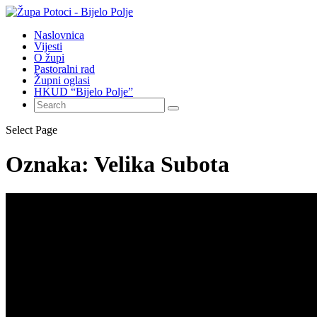
Naslovnica
Vijesti
O župi
Pastoralni rad
Župni oglasi
HKUD “Bijelo Polje”
Select Page
Oznaka:
Velika Subota