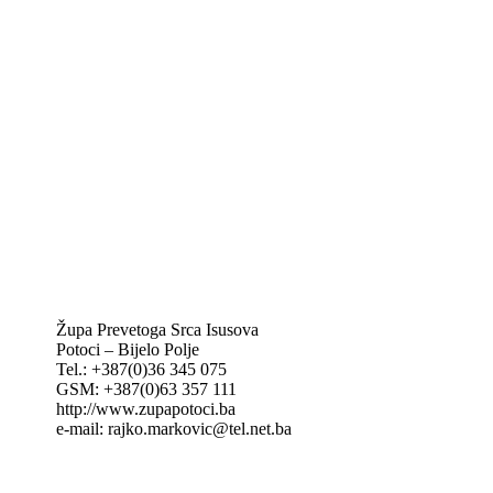
Biskupije Mostar-Duvno Trebinje-Mrkan
Hrvatska biskupska konferencija
Vatikan
Caritas Mostar
KTA: Katolička tiskovna agencija
IKA – Informativna katolička agencija
KT: Katolički tjednik
CNAK: Crkva na kamenu
GK: Glas koncila
MAK: Mali koncil
Župa Prevetoga Srca Isusova
Potoci – Bijelo Polje
Tel.: +387(0)36 345 075
GSM: +387(0)63 357 111
http://www.zupapotoci.ba
e-mail: rajko.markovic@tel.net.ba