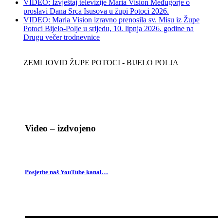
VIDEO: Izvještaj televizije Maria Vision Međugorje o
proslavi Dana Srca Isusova u župi Potoci 2026.
VIDEO: Maria Vision izravno prenosila sv. Misu iz Župe
Potoci Bijelo-Polje u srijedu, 10. lipnja 2026. godine na
Drugu večer trodnevnice
ZEMLJOVID ŽUPE POTOCI - BIJELO POLJA
Video – izdvojeno
Posjetite naš YouTube kanal…