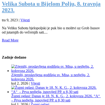
Velika Subota u Bijelom Polju, 8. travnja
2023.
tra 9, 2023
|
Vijesti
Na Veliku Subotu bjelopoljski je puk bio u molitvi uz Grob Isusov
od jutarnjih do večernjih sati....
Read More
Zadnje dodano
Zijemlji, proslavljena godišnja sv. Misa, u nedjelju, 2.
kolovoza 2026.
kol 2, 2026
|
Vijesti
Župni oglasi: Danas je 18. N. K. G., 2. kolovoza 2026. “A“
– Prva nedjelja, ispovijed PP. u 8,30 sati
kol 1, 2026
|
Župni oglasi