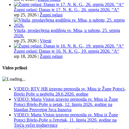
Župni oglasi: Danas je 17. N. K. G., 26. srpnja 2026. “A“
srp 25, 2026
|
Župni oglasi
Vituša, proslavljena godišnja sv. Misa, u subotu, 25. srpnja
2026.
srp 25, 2026
|
Vijesti
Župni oglasi: Danas je 16. N. K. G., 19. srpnja 2026. “A“
srp 18, 2026
|
Župni oglasi
Video prilozi
VIDEO: RTV HB izravno prenosila sv. Misu iz Župe Potoci-
Bijelo Polje u nedjelju 28.6.2026. godine
VIDEO: Maria Vision izravno prenosila sv. Misu iz Župe
Potoci Bijelo-Polje u petak, 12. lipnja 2026. godine na
blagdan Presvetog Srca Isusova
VIDEO: Maria Vision izravno prenosila sv. Misu iz Župe
Potoci Bijelo-Polje u četvrtak, 11. lipnja 2026. godine na
Treću večer trodnevnice