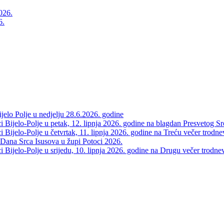
6.
elo Polje u nedjelju 28.6.2026. godine
 Bijelo-Polje u petak, 12. lipnja 2026. godine na blagdan Presvetog Sr
Bijelo-Polje u četvrtak, 11. lipnja 2026. godine na Treću večer trodne
 Dana Srca Isusova u župi Potoci 2026.
Bijelo-Polje u srijedu, 10. lipnja 2026. godine na Drugu večer trodne