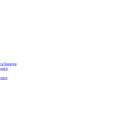
ca Isusova
vnice
vnice