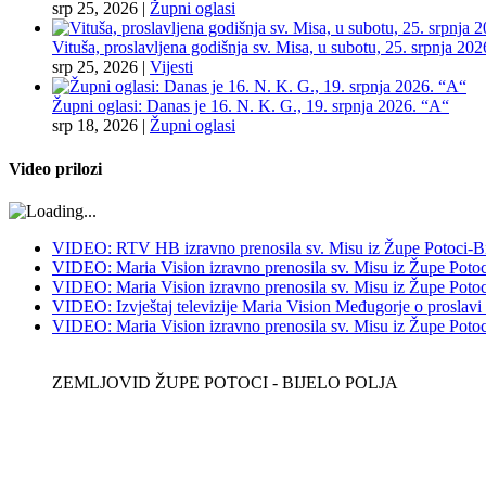
srp 25, 2026
|
Župni oglasi
Vituša, proslavljena godišnja sv. Misa, u subotu, 25. srpnja 202
srp 25, 2026
|
Vijesti
Župni oglasi: Danas je 16. N. K. G., 19. srpnja 2026. “A“
srp 18, 2026
|
Župni oglasi
Video prilozi
VIDEO: RTV HB izravno prenosila sv. Misu iz Župe Potoci-Bij
VIDEO: Maria Vision izravno prenosila sv. Misu iz Župe Potoci
VIDEO: Maria Vision izravno prenosila sv. Misu iz Župe Potoci 
VIDEO: Izvještaj televizije Maria Vision Međugorje o proslavi
VIDEO: Maria Vision izravno prenosila sv. Misu iz Župe Potoci 
ZEMLJOVID ŽUPE POTOCI - BIJELO POLJA