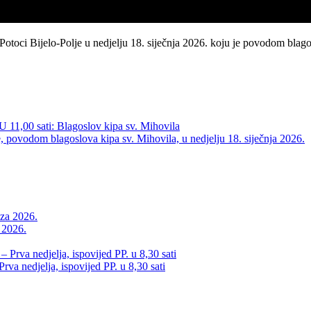
otoci Bijelo-Polje u nedjelju 18. siječnja 2026. koju je povodom blago
 U 11,00 sati: Blagoslov kipa sv. Mihovila
povodom blagoslova kipa sv. Mihovila, u nedjelju 18. siječnja 2026.
a 2026.
va nedjelja, ispovijed PP. u 8,30 sati