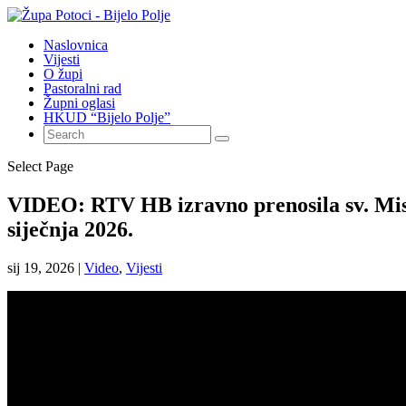
Naslovnica
Vijesti
O župi
Pastoralni rad
Župni oglasi
HKUD “Bijelo Polje”
Select Page
VIDEO: RTV HB izravno prenosila sv. Misu 
siječnja 2026.
sij 19, 2026
|
Video
,
Vijesti