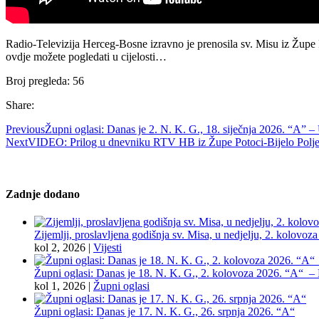
Radio-Televizija Herceg-Bosne izravno je prenosila sv. Misu iz Župe P
ovdje možete pogledati u cijelosti…
Broj pregleda:
56
Share:
Previous
Župni oglasi: Danas je 2. N. K. G., 18. siječnja 2026. “A” –
Next
VIDEO: Prilog u dnevniku RTV HB iz Župe Potoci-Bijelo Polje, 
Zadnje dodano
Zijemlji, proslavljena godišnja sv. Misa, u nedjelju, 2. kolovoz
kol 2, 2026
|
Vijesti
Župni oglasi: Danas je 18. N. K. G., 2. kolovoza 2026. “A“ – Pr
kol 1, 2026
|
Župni oglasi
Župni oglasi: Danas je 17. N. K. G., 26. srpnja 2026. “A“