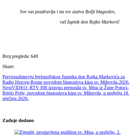
Sve vas pozdravlja i na sve zaziva Božji blagoslov,
vaš župnik don Rajko Marković
Broj pregleda:
649
Share:
Previous
Intervju bjelopoljskog župnika don Rajka Markovića za
Radio Herceg-Bosne povodom blagoslova kipa sv. Mihovila 2026.
Next
VIDEO: RTV HB izravno prenosila sv. Misu iz Župe Potoci-
Bijelo Polje, povodom blagoslova kipa sv. Mihovila, u nedjelju 18.
siječnja 2026.
Zadnje dodano