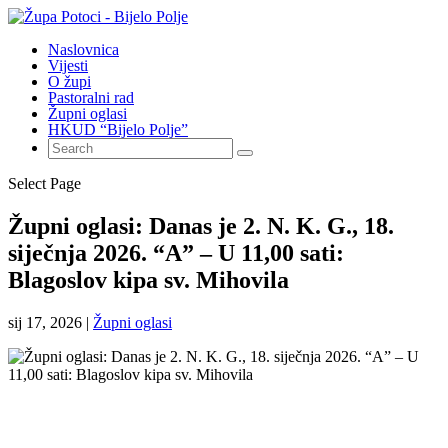
Naslovnica
Vijesti
O župi
Pastoralni rad
Župni oglasi
HKUD “Bijelo Polje”
Select Page
Župni oglasi: Danas je 2. N. K. G., 18.
siječnja 2026. “A” – U 11,00 sati:
Blagoslov kipa sv. Mihovila
sij 17, 2026
|
Župni oglasi