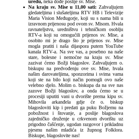
uredu,
neka dođe poslije sv. Mise.
Na kraju sv. Mise u 11,00 sati:
Zahvaljujem
gledateljima i slušateljima RTV HB i Televizije
Maria Vision Međugorje, koji su s nama bili u
izravnom prijenosu pod ovom sv. Misom. Hvala
ravnateljstvu, uredništvu i tehničkom osoblju
RTV-a koji su omogućili prijenos sv. Mise, a
osobito mi je drago što je prijenos sv. Mise
mogla pratiti i naša dijaspora putem YouTube
kanala RTV-a. Na sve vas, a posebno na naše
stare, bolesne i nemoćne na kraju sv. Mise
zazivat ćemo Božji blagoslov. Zahvaljujem o.
biskupu na predvođenju ove sv. Mise, hvala
našim darovateljima, sponzorima i svima vama
koji ste na bilo koji način pomogli ovo naše
velebno djelo. Molim o. biskupa da na sve nas
zazove Božji blagoslov, a onda ćemo se u
procesiji uputiti vani u dvorište prema kipu sv.
Mihovila arkanđela gdje će o. biskup
blagosloviti kip i predati ga puku Božjemu na
pobožnost i štovanje, a poslije blagoslova
zajedničko druženje u crkvenom dvorištu uz
prigodno čašćenje, ugodan razgovor i prikladnu
pjesmu našim mladića iz župnog Folklora.
Biskupe, blagoslovite nas!