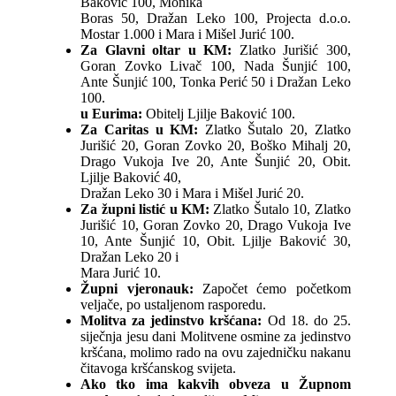
Baković 100, Monika
Boras 50, Dražan Leko 100, Projecta d.o.o.
Mostar 1.000 i Mara i Mišel Jurić 100.
Za Glavni oltar u KM:
Zlatko Jurišić 300,
Goran Zovko Livač 100, Nada Šunjić 100,
Ante Šunjić 100, Tonka Perić 50 i Dražan Leko
100.
u Eurima:
Obitelj Ljilje Baković 100.
Za Caritas u KM:
Zlatko Šutalo 20, Zlatko
Jurišić 20, Goran Zovko 20, Boško Mihalj 20,
Drago Vukoja Ive 20, Ante Šunjić 20, Obit.
Ljilje Baković 40,
Dražan Leko 30 i Mara i Mišel Jurić 20.
Za župni listić u KM:
Zlatko Šutalo 10, Zlatko
Jurišić 10, Goran Zovko 20, Drago Vukoja Ive
10, Ante Šunjić 10, Obit. Ljilje Baković 30,
Dražan Leko 20 i
Mara Jurić 10.
Župni vjeronauk:
Započet ćemo početkom
veljače, po ustaljenom rasporedu.
Molitva za jedinstvo kršćana:
Od 18. do 25.
siječnja jesu dani Molitvene osmine za jedinstvo
kršćana, molimo rado na ovu zajedničku nakanu
čitavoga kršćanskog svijeta.
Ako tko ima kakvih obveza u Župnom