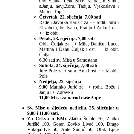
Obit.Stanka Leke za+o. Marka, m.Šimu,
s.Janju, nevj.Zoru, Tadiju, Vjekoslavu i
Maricu Topić
Četvrtak, 22. siječnja, 7,00 sati
Rade i Javorka Barišić za ++ rodit. Juru i
Elizabetu, br. Ivana, Franju i Anku i ost.
++ iz obit.
Petak, 23. siječnja, 7,00 sati
Obit. Čuljak za ++ Milu, Danicu, Lucu,
Martina i Danu Čuljak i ost. ++ iz obit.
Čuljak
6,30 sati sv. Misa u Samostanu
Subota, 24. siječnja, 7,00 sati
Jure Pole za + supr. Anu i ost. ++ iz obit.
Pole
Nedjelja, 25. siječnja
9,00
Marinko Jurić za ++ rodit. Božu i
Janju i s. Zdravku
11,00 Misa za narod naše župe
Sv. Mise u sljedeću nedjelju, 25. siječnja: u
9,00 i 11,00 sati.
Za Crkvu u KM:
Zlatko Šutalo 70, Zlatko
Jurišić 100, Goran Zovko Livač 100, Drago
Vukoja Ive 50, Ante Šunjić 50, Obit. Ljilje