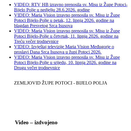
VIDEO: RTV HB izravno prenosila sv. Misu iz Župe Potoci-
Bijelo Polje u nedjelju 28.6.2026. godine
VIDEO: Maria Vision izravno prenosila sv. Misu iz Župe
Potoci Bijelo-Polje u petak, 12. lipnja 2026. godine na
blagdan Presvetog Srca Isusova
VIDEO: Maria Vision izravno prenosila sv. Misu iz Župe
Potoci Bijelo-Polje u četvrtak, 11. lipnja 2026. godine na
Treću večer trodnevnice
VIDEO: Izvještaj televizije Maria Vision Međugorje o
proslavi Dana Srca Isusova u župi Potoci 2026.
VIDEO: Maria Vision izravno prenosila sv. Misu iz Župe
Potoci Bijelo-Polje u srijedu, 10. lipnja 2026. godine na
Drugu večer trodnevnice
ZEMLJOVID ŽUPE POTOCI - BIJELO POLJA
Video – izdvojeno