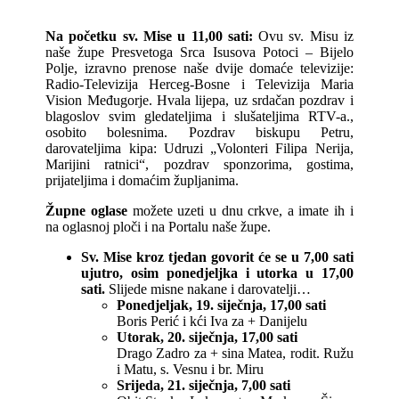
Na početku sv. Mise u 11,00 sati:
Ovu sv. Misu iz
naše župe Presvetoga Srca Isusova Potoci – Bijelo
Polje, izravno prenose naše dvije domaće televizije:
Radio-Televizija Herceg-Bosne i Televizija Maria
Vision Međugorje. Hvala lijepa, uz srdačan pozdrav i
blagoslov svim gledateljima i slušateljima RTV-a.,
osobito bolesnima. Pozdrav biskupu Petru,
darovateljima kipa: Udruzi „Volonteri Filipa Nerija,
Marijini ratnici“, pozdrav sponzorima, gostima,
prijateljima i domaćim župljanima.
Župne oglase
možete uzeti u dnu crkve, a imate ih i
na oglasnoj ploči i na Portalu naše župe.
Sv. Mise kroz tjedan govorit će se u 7,00 sati
ujutro, osim ponedjeljka i utorka u 17,00
sati.
Slijede misne nakane i darovatelji…
Ponedjeljak, 19. siječnja, 17,00 sati
Boris Perić i kći Iva za + Danijelu
Utorak, 20. siječnja, 17,00 sati
Drago Zadro za + sina Matea, rodit. Ružu
i Matu, s. Vesnu i br. Miru
Srijeda, 21. siječnja, 7,00 sati